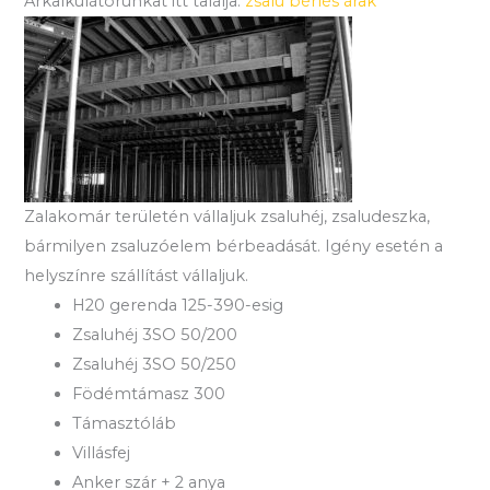
Árkalkulátorunkat itt találja:
zsalu bérlés árak
Zalakomár területén vállaljuk zsaluhéj, zsaludeszka,
bármilyen zsaluzóelem bérbeadását. Igény esetén a
helyszínre szállítást vállaljuk.
H20 gerenda 125-390-esig
Zsaluhéj 3SO 50/200
Zsaluhéj 3SO 50/250
Födémtámasz 300
Támasztóláb
Villásfej
Anker szár + 2 anya