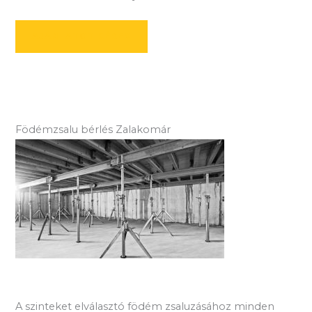
AJÁNLATOT KÉREK
Födémzsalu bérlés Zalakomár
A szinteket elválasztó födém zsaluzásához minden