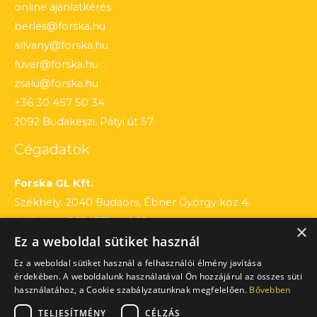
online ajánlatkérés
berles@forska.hu
allvany@forska.hu
fuvar@forska.hu
zsalu@forska.hu
+36 30 457 50 34
2092 Budakeszi, Pátyi út 57.
Cégadatok
Forska GL Kft.
Székhely: 2040 Budaörs, Ébner György köz 4.
Adószám: 26545714 – 2 13
×
Ez a weboldal sütiket használ
Cégjegyzékszám: 13 – 09 – 195803
Számlaszám: 12010154 – 01660751 – 00100001
Ez a weboldal sütiket használ a felhasználói élmény javítása
érdekében. A weboldalunk használatával Ön hozzájárul az összes süti
használatához, a Cookie szabályzatunknak megfelelően.
Bővebben
TELJESÍTMÉNY
CÉLZÁS