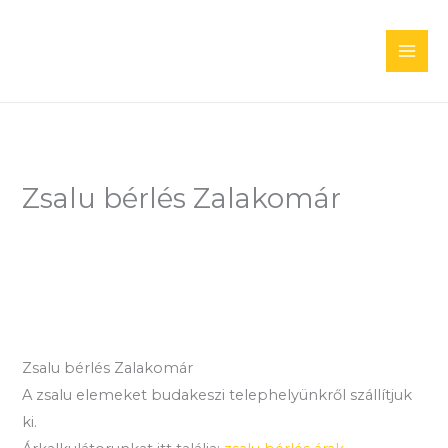
Skip
to
content
Zsalu bérlés Zalakomár
Zsalu bérlés Zalakomár
A zsalu elemeket budakeszi telephelyünkről szállítjuk
ki.