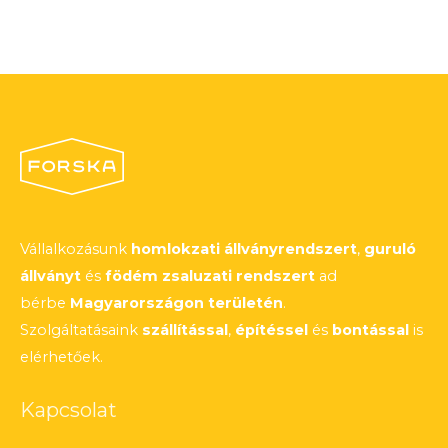
Vállalkozásunk
homlokzati állványrendszert
,
guruló
állványt
és
födém zsaluzati rendszert
ad
bérbe
Magyarországon területén
.
Szolgáltatásaink
szállítással
,
építéssel
és
bontással
is
elérhetőek.
Kapcsolat