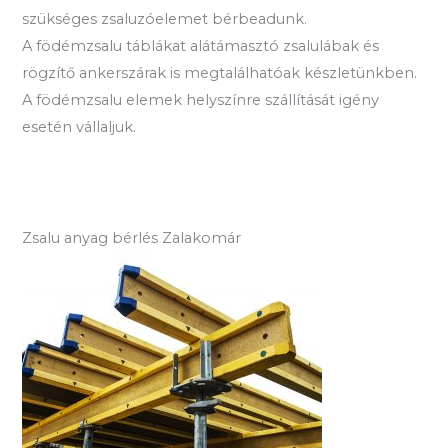
szükséges zsaluzóelemet bérbeadunk.
A födémzsalu táblákat alátámasztó zsalulábak és
rögzítő ankerszárak is megtalálhatóak készletünkben.
A födémzsalu elemek helyszínre szállítását igény
esetén vállaljuk.
Zsalu anyag bérlés Zalakomár