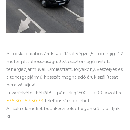
A Forska darabos áruk szállítását végzi 1,5t tömegig, 4,2
méter platóhosszúságú, 3,5t össztömegű nyitott
tehergépjárművel. Ömlesztett, folyékony, veszélyes és
a tehergépjármű hosszát meghaladó áruk szállítását
nem vállaljuk!
Fuvarfelvétel: hétfőtől – péntekig 7:00 – 17:00 között a
+36 30 457 50 34
telefonszámon lehet.
A zsalu elemeket budakeszi telephelyünkről szállítjuk
ki.