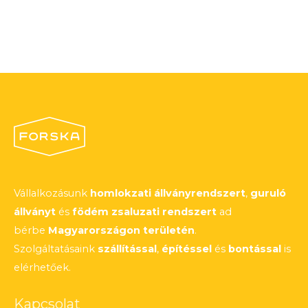
Vállalkozásunk
homlokzati állványrendszert
,
guruló
állványt
és
födém zsaluzati rendszert
ad
bérbe
Magyarországon területén
.
Szolgáltatásaink
szállítással
,
építéssel
és
bontással
is
elérhetőek.
Kapcsolat