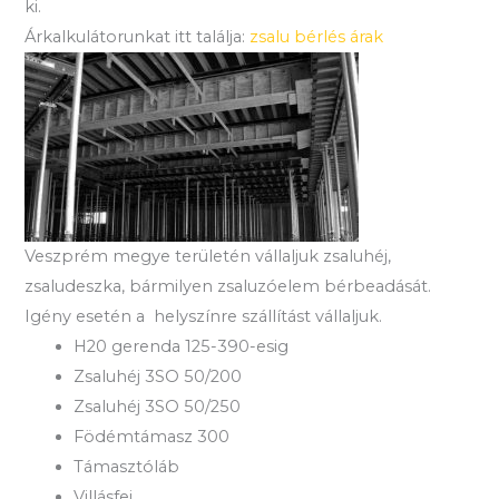
ki.
Árkalkulátorunkat itt találja:
zsalu bérlés árak
Veszprém megye területén vállaljuk zsaluhéj,
zsaludeszka, bármilyen zsaluzóelem bérbeadását.
Igény esetén a helyszínre szállítást vállaljuk.
H20 gerenda 125-390-esig
Zsaluhéj 3SO 50/200
Zsaluhéj 3SO 50/250
Födémtámasz 300
Támasztóláb
Villásfej