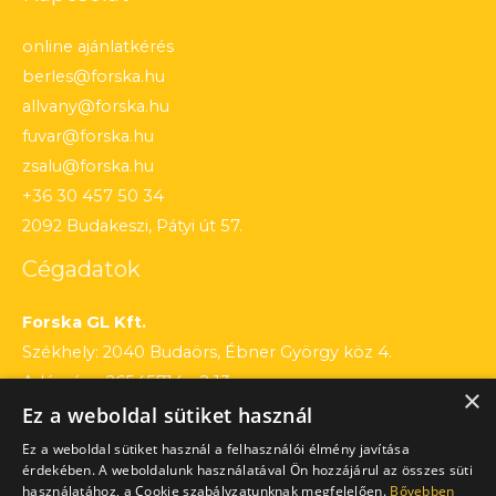
online ajánlatkérés
berles@forska.hu
allvany@forska.hu
fuvar@forska.hu
zsalu@forska.hu
+36 30 457 50 34
2092 Budakeszi, Pátyi út 57.
Cégadatok
Forska GL Kft.
Székhely: 2040 Budaörs, Ébner György köz 4.
Adószám: 26545714 – 2 13
×
Ez a weboldal sütiket használ
Cégjegyzékszám: 13 – 09 – 195803
Számlaszám: 12010154 – 01660751 – 00100001
Ez a weboldal sütiket használ a felhasználói élmény javítása
érdekében. A weboldalunk használatával Ön hozzájárul az összes süti
használatához, a Cookie szabályzatunknak megfelelően.
Bővebben