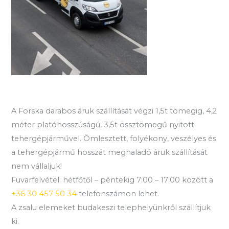
A Forska darabos áruk szállítását végzi 1,5t tömegig, 4,2
méter platóhosszúságú, 3,5t össztömegű nyitott
tehergépjárművel. Ömlesztett, folyékony, veszélyes és
a tehergépjármű hosszát meghaladó áruk szállítását
nem vállaljuk!
Fuvarfelvétel: hétfőtől – péntekig 7:00 – 17:00 között a
+36 30 457 50 34
telefonszámon lehet.
A zsalu elemeket budakeszi telephelyünkről szállítjuk
ki.