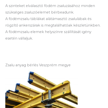
A szinteket elválasztó födém zsaluzásához minden
szükséges zsaluzóelemet bérbeadunk.
A födémzsalu táblákat alátámasztó zsalulábak és
rögzítő ankerszárak is megtalálhatóak készletünkben.
A födémzsalu elemek helyszínre szállítását igény
esetén vállaljuk.
Zsalu anyag bérlés Veszprém megye