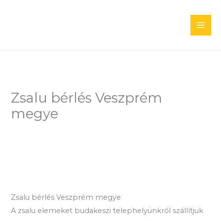
Skip
to
content
Zsalu bérlés Veszprém
megye
Zsalu bérlés Veszprém megye
A zsalu elemeket budakeszi telephelyünkről szállítjuk