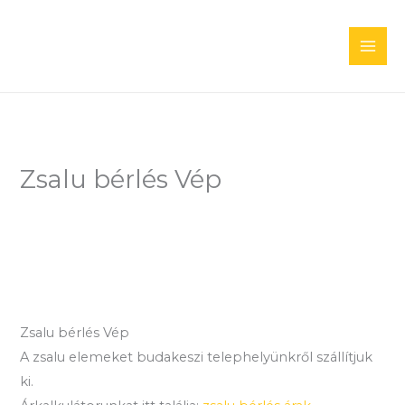
Skip
to
content
Zsalu bérlés Vép
Zsalu bérlés Vép
A zsalu elemeket budakeszi telephelyünkről szállítjuk
ki.