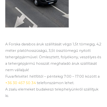
A Forska darabos áruk szállítását végzi 1,5t tömegig, 4,2
méter platóhosszúságú, 3,5t össztömegű nyitott
tehergépjárművel. Ömlesztett, folyékony, veszélyes és
a tehergépjármű hosszát meghaladó áruk szállítását
nem vállaljuk!
Fuvarfelvétel: hétfőtől – péntekig 7:00 – 17:00 között a
+36 30 457 50 34
telefonszámon lehet.
A zsalu elemeket budakeszi telephelyünkről szállítjuk
ki.