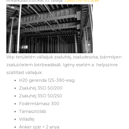
Árkalkulátorunkat itt találja:
zsalu bérlés árak
Vép területén vállaljuk zsaluhéj, zsaludeszka, bármilyen
zsaluzóelem bérbeadását. Igény esetén a helyszínre
szállítást vállaljuk.
H20 gerenda 125-390-esig
Zsaluhéj 3SO 50/200
Zsaluhéj 3SO 50/250
Födémtámasz 300
Támasztóláb
Villásfej
Anker szár + 2 anya