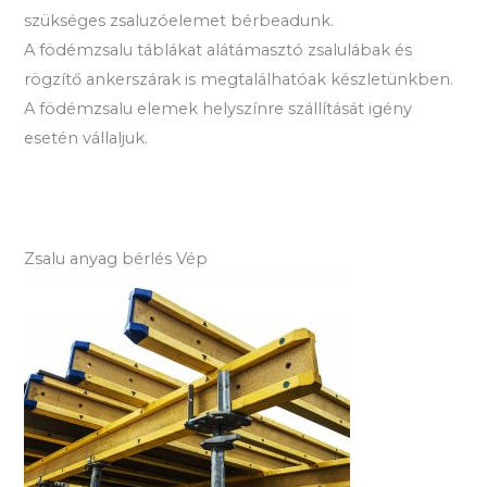
szükséges zsaluzóelemet bérbeadunk.
A födémzsalu táblákat alátámasztó zsalulábak és
rögzítő ankerszárak is megtalálhatóak készletünkben.
A födémzsalu elemek helyszínre szállítását igény
esetén vállaljuk.
Zsalu anyag bérlés Vép