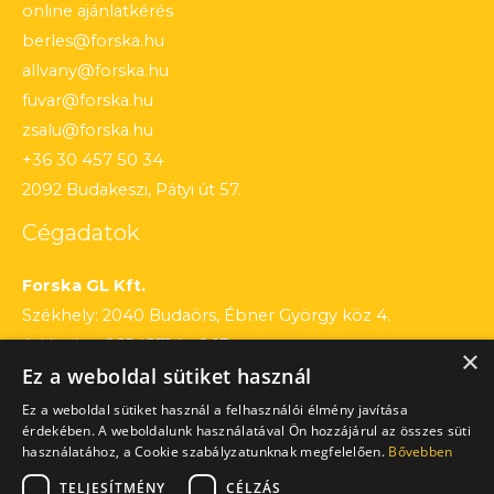
online ajánlatkérés
berles@forska.hu
allvany@forska.hu
fuvar@forska.hu
zsalu@forska.hu
+36 30 457 50 34
2092 Budakeszi, Pátyi út 57.
Cégadatok
Forska GL Kft.
Székhely: 2040 Budaörs, Ébner György köz 4.
Adószám: 26545714 – 2 13
×
Ez a weboldal sütiket használ
Cégjegyzékszám: 13 – 09 – 195803
Számlaszám: 12010154 – 01660751 – 00100001
Ez a weboldal sütiket használ a felhasználói élmény javítása
érdekében. A weboldalunk használatával Ön hozzájárul az összes süti
használatához, a Cookie szabályzatunknak megfelelően.
Bővebben
TELJESÍTMÉNY
CÉLZÁS