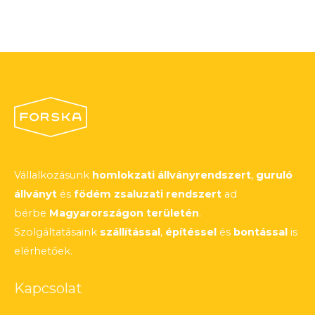
Vállalkozásunk
homlokzati állványrendszert
,
guruló
állványt
és
födém zsaluzati rendszert
ad
bérbe
Magyarországon területén
.
Szolgáltatásaink
szállítással
,
építéssel
és
bontással
is
elérhetőek.
Kapcsolat