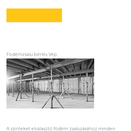
AJÁNLATOT KÉREK
Födémzsalu bérlés Vép
A szinteket elválasztó födém zsaluzásához minden