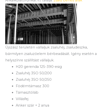
Árkalkulátorunkat itt találja:
zsalu bérlés árak
Újszász területén vállaljuk zsaluhéj, zsaludeszka,
bármilyen zsaluzóelem bérbeadását. Igény esetén a
helyszínre szállítást vállaljuk.
H20 gerenda 125-390-esig
Zsaluhéj 3SO 50/200
Zsaluhéj 3SO 50/250
Födémtámasz 300
Támasztóláb
Villásfej
Anker szár + 2 anya