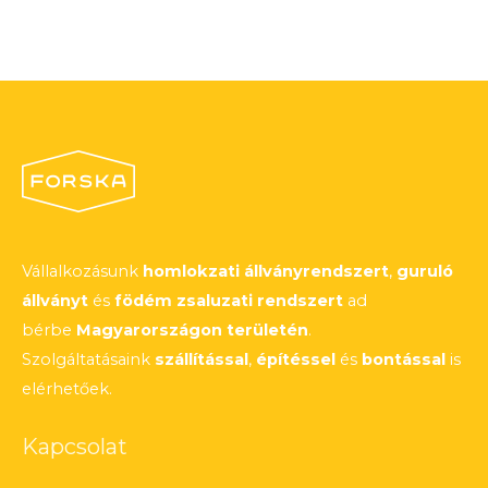
Vállalkozásunk
homlokzati állványrendszert
,
guruló
állványt
és
födém zsaluzati rendszert
ad
bérbe
Magyarországon területén
.
Szolgáltatásaink
szállítással
,
építéssel
és
bontással
is
elérhetőek.
Kapcsolat