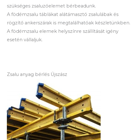
szükséges zsaluzóelemet bérbeadunk.
A födémzsalu táblákat alátámasztó zsalulábak és
rögzítő ankerszárak is megtalálhatóak készletünkben.
A födémzsalu elemek helyszínre szállítását igény
esetén vállaljuk.
Zsalu anyag bérlés Újszász