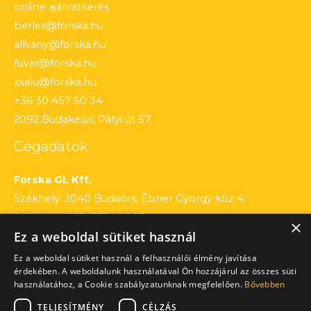
online ajánlatkérés
berles@forska.hu
allvany@forska.hu
fuvar@forska.hu
zsalu@forska.hu
+36 30 457 50 34
2092 Budakeszi, Pátyi út 57.
Cégadatok
Forska GL Kft.
Székhely: 2040 Budaörs, Ébner György köz 4.
Adószám: 26545714 – 2 13
×
Ez a weboldal sütiket használ
Cégjegyzékszám: 13 – 09 – 195803
Számlaszám: 12010154 – 01660751 – 00100001
Ez a weboldal sütiket használ a felhasználói élmény javítása
érdekében. A weboldalunk használatával Ön hozzájárul az összes süti
használatához, a Cookie szabályzatunknak megfelelően.
Bővebben
TELJESÍTMÉNY
CÉLZÁS