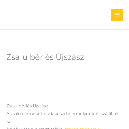
Skip
to
content
Zsalu bérlés Újszász
Zsalu bérlés Újszász
A zsalu elemeket budakeszi telephelyünkről szállítjuk
ki.