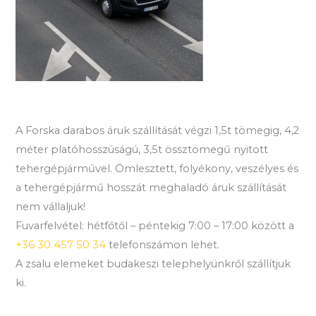
A Forska darabos áruk szállítását végzi 1,5t tömegig, 4,2
méter platóhosszúságú, 3,5t össztömegű nyitott
tehergépjárművel. Ömlesztett, folyékony, veszélyes és
a tehergépjármű hosszát meghaladó áruk szállítását
nem vállaljuk!
Fuvarfelvétel: hétfőtől – péntekig 7:00 – 17:00 között a
+36 30 457 50 34
telefonszámon lehet.
A zsalu elemeket budakeszi telephelyünkről szállítjuk
ki.