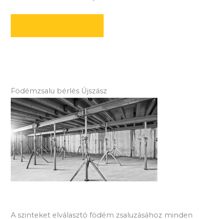
AJÁNLATOT KÉREK
Födémzsalu bérlés Újszász
A szinteket elválasztó födém zsaluzásához minden