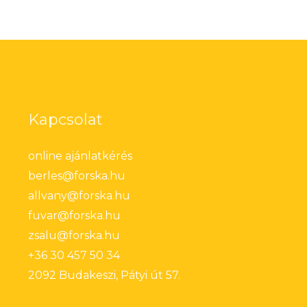
Kapcsolat
online ajánlatkérés
berles@forska.hu
allvany@forska.hu
fuvar@forska.hu
zsalu@forska.hu
+36 30 457 50 34
2092 Budakeszi, Pátyi út 57.