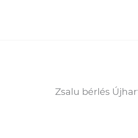
Skip
to
content
Zsalu bérlés Újha