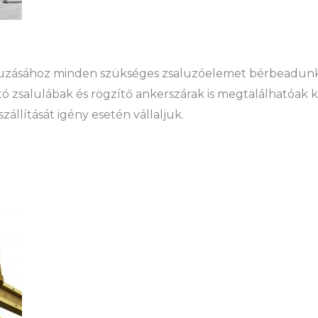
aluzásához minden szükséges zsaluzóelemet bérbeadunk
ó zsalulábak és rögzítő ankerszárak is megtalálhatóak 
állítását igény esetén vállaljuk.