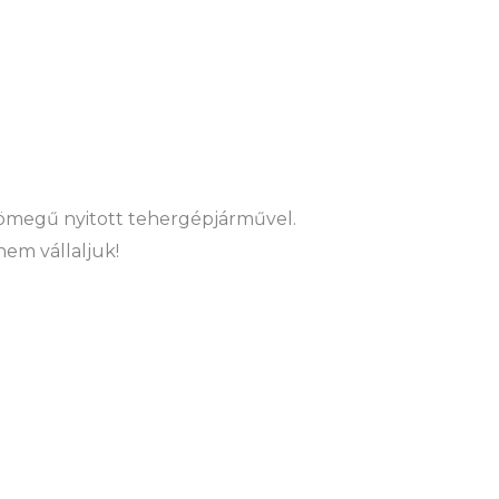
ztömegű nyitott tehergépjárművel.
nem vállaljuk!