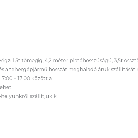
 végzi 1,5t tömegig, 4,2 méter platóhosszúságú, 3,5t öss
és a tehergépjármű hosszát meghaladó áruk szállítását 
 7:00 – 17:00 között a
ehet.
elyünkről szállítjuk ki.