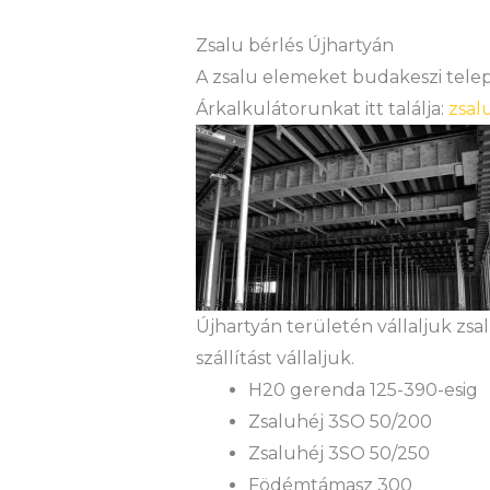
Zsalu bérlés Újhartyán
A zsalu elemeket budakeszi teleph
Árkalkulátorunkat itt találja:
zsal
Újhartyán területén vállaljuk zs
szállítást vállaljuk.
H20 gerenda 125-390-esig
Zsaluhéj 3SO 50/200
Zsaluhéj 3SO 50/250
Födémtámasz 300