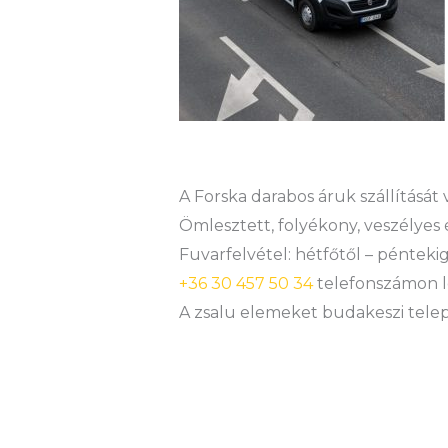
A Forska darabos áruk szállítását
Ömlesztett, folyékony, veszélyes 
Fuvarfelvétel: hétfőtől – péntekig
+36 30 457 50 34
telefonszámon l
A zsalu elemeket budakeszi teleph