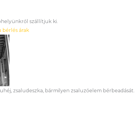
elyünkről szállítjuk ki.
u bérlés árak
aluhéj, zsaludeszka, bármilyen zsaluzóelem bérbeadását.