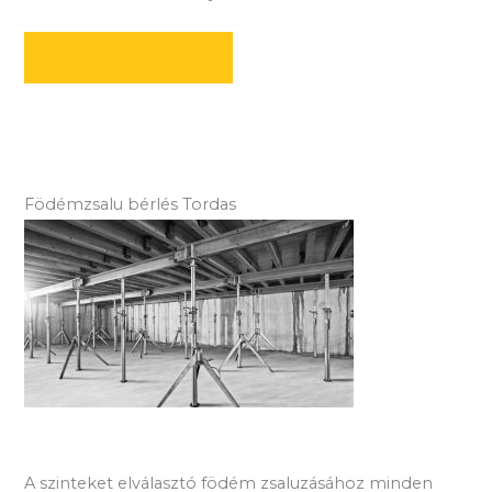
AJÁNLATOT KÉREK
Födémzsalu bérlés Tordas
A szinteket elválasztó födém zsaluzásához minden