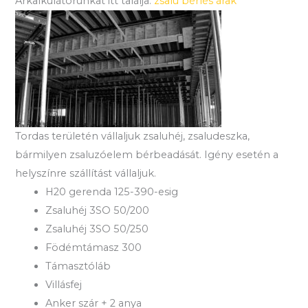
Árkalkulátorunkat itt találja:
zsalu bérlés árak
Tordas területén vállaljuk zsaluhéj, zsaludeszka,
bármilyen zsaluzóelem bérbeadását. Igény esetén a
helyszínre szállítást vállaljuk.
H20 gerenda 125-390-esig
Zsaluhéj 3SO 50/200
Zsaluhéj 3SO 50/250
Födémtámasz 300
Támasztóláb
Villásfej
Anker szár + 2 anya