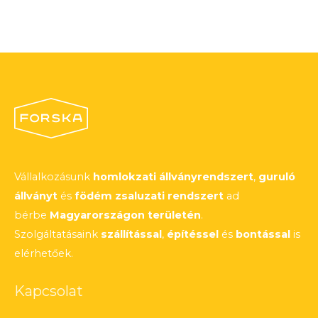
Vállalkozásunk
homlokzati állványrendszert
,
guruló
állványt
és
födém zsaluzati rendszert
ad
bérbe
Magyarországon területén
.
Szolgáltatásaink
szállítással
,
építéssel
és
bontással
is
elérhetőek.
Kapcsolat