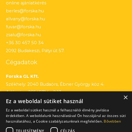
online ajánlatkérés
berles@forska.hu
allvany@forska.hu
fuvar@forska.hu
zsalu@forska.hu
+36 30 457 50 34
2092 Budakeszi, Pátyi út 57.
Cégadatok
Forska GL Kft.
Székhely: 2040 Budaörs, Ébner György köz 4.
Adószám: 26545714 – 2 13
×
Ez a weboldal sütiket használ
Cégjegyzékszám: 13 – 09 – 195803
Számlaszám: 12010154 – 01660751 – 00100001
Ez a weboldal sütiket használ a felhasználói élmény javítása
érdekében. A weboldalunk használatával Ön hozzájárul az összes süti
használatához, a Cookie szabályzatunknak megfelelően.
Bővebben
TELJESÍTMÉNY
CÉLZÁS