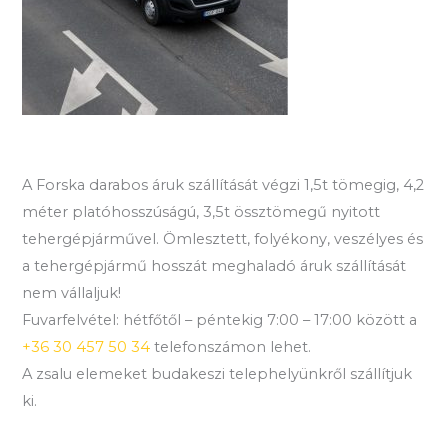
A Forska darabos áruk szállítását végzi 1,5t tömegig, 4,2
méter platóhosszúságú, 3,5t össztömegű nyitott
tehergépjárművel. Ömlesztett, folyékony, veszélyes és
a tehergépjármű hosszát meghaladó áruk szállítását
nem vállaljuk!
Fuvarfelvétel: hétfőtől – péntekig 7:00 – 17:00 között a
+36 30 457 50 34
telefonszámon lehet.
A zsalu elemeket budakeszi telephelyünkről szállítjuk
ki.