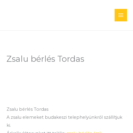
Skip
to
content
Zsalu bérlés Tordas
Zsalu bérlés Tordas
A zsalu elemeket budakeszi telephelyünkről szállítjuk
ki.