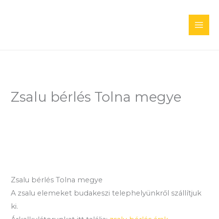
Skip
to
content
Zsalu bérlés Tolna megye
Zsalu bérlés Tolna megye
A zsalu elemeket budakeszi telephelyünkről szállítjuk
ki.