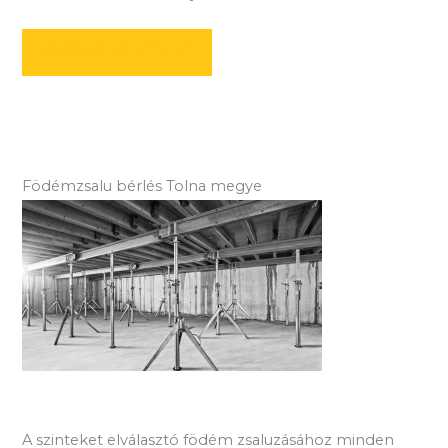
AJÁNLATOT KÉREK
Födémzsalu bérlés Tolna megye
A szinteket elválasztó födém zsaluzásához minden