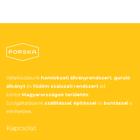
Vállalkozásunk
homlokzati állványrendszert
,
guruló
állványt
és
födém zsaluzati rendszert
ad
bérbe
Magyarországon területén
.
Szolgáltatásaink
szállítással
,
építéssel
és
bontással
is
elérhetőek.
Kapcsolat