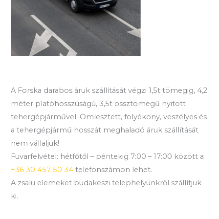
A Forska darabos áruk szállítását végzi 1,5t tömegig, 4,2
méter platóhosszúságú, 3,5t össztömegű nyitott
tehergépjárművel. Ömlesztett, folyékony, veszélyes és
a tehergépjármű hosszát meghaladó áruk szállítását
nem vállaljuk!
Fuvarfelvétel: hétfőtől – péntekig 7:00 – 17:00 között a
+36 30 457 50 34
telefonszámon lehet.
A zsalu elemeket budakeszi telephelyünkről szállítjuk
ki.