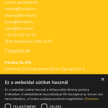
online ajánlatkérés
berles@forska.hu
allvany@forska.hu
fuvar@forska.hu
zsalu@forska.hu
+36 30 457 50 34
2092 Budakeszi, Pátyi út 57.
Cégadatok
Forska GL Kft.
Székhely: 2040 Budaörs, Ébner György köz 4.
Adószám: 26545714 – 2 13
×
Ez a weboldal sütiket használ
Cégjegyzékszám: 13 – 09 – 195803
Számlaszám: 12010154 – 01660751 – 00100001
Ez a weboldal sütiket használ a felhasználói élmény javítása
érdekében. A weboldalunk használatával Ön hozzájárul az összes süti
használatához, a Cookie szabályzatunknak megfelelően.
Bővebben
TELJESÍTMÉNY
CÉLZÁS