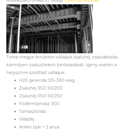
Árkalkulátorunkat itt találja:
zsalu bérlés árak
Tolna megye területén vállaljuk zsaluhéj, zsaludeszka,
bármilyen zsaluzóelem bérbeadását. Igény esetén a
helyszínre szállítást vállaljuk.
H20 gerenda 125-390-esig
Zsaluhéj 3SO 50/200
Zsaluhéj 3SO 50/250
Födémtámasz 300
Támasztóláb
Villásfej
Anker szár + 2 anya