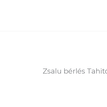
Skip
to
content
Zsalu bérlés Tahit