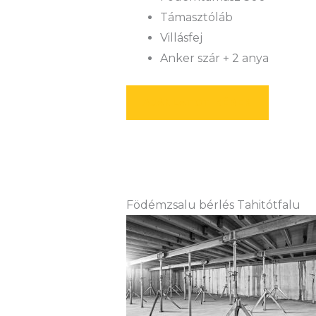
Támasztóláb
Villásfej
Anker szár + 2 anya
AJÁNLATOT KÉREK
Födémzsalu bérlés Tahitótfalu