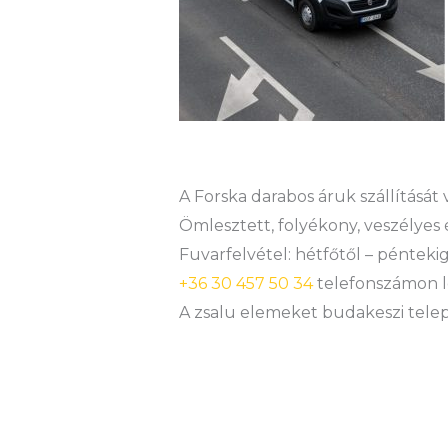
A Forska darabos áruk szállítását
Ömlesztett, folyékony, veszélyes 
Fuvarfelvétel: hétfőtől – péntekig
+36 30 457 50 34
telefonszámon l
A zsalu elemeket budakeszi teleph