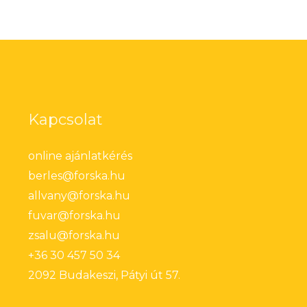
Kapcsolat
online ajánlatkérés
berles@forska.hu
allvany@forska.hu
fuvar@forska.hu
zsalu@forska.hu
+36 30 457 50 34
2092 Budakeszi, Pátyi út 57.