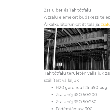
Zsalu bérlés Tahitótfalu
A zsalu elemeket budakeszi teleph
Árkalkulátorunkat itt találja:
zsal
Tahitótfalu területén vállaljuk z
szállítást vállaljuk.
H20 gerenda 125-390-esig
Zsaluhéj 3SO 50/200
Zsaluhéj 3SO 50/250
Födémtámasz 300