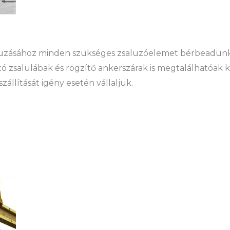
aluzásához minden szükséges zsaluzóelemet bérbeadunk
ó zsalulábak és rögzítő ankerszárak is megtalálhatóak 
állítását igény esetén vállaljuk.