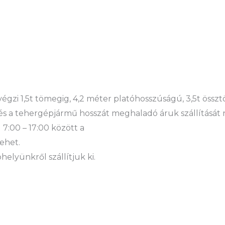
 végzi 1,5t tömegig, 4,2 méter platóhosszúságú, 3,5t öss
és a tehergépjármű hosszát meghaladó áruk szállítását 
 7:00 – 17:00 között a
ehet.
elyünkről szállítjuk ki.