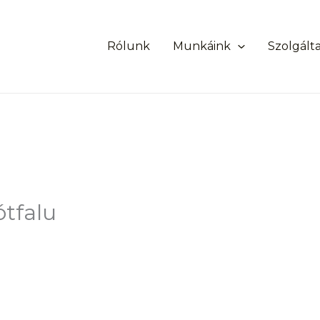
Rólunk
Munkáink
Szolgált
ótfalu