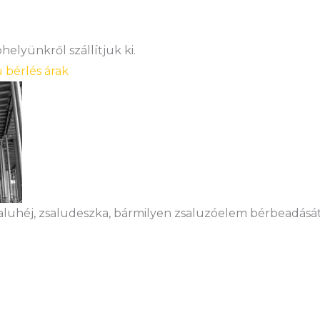
elyünkről szállítjuk ki.
u bérlés árak
saluhéj, zsaludeszka, bármilyen zsaluzóelem bérbeadását