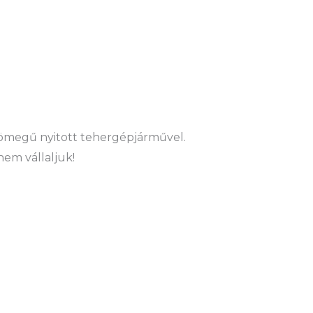
ztömegű nyitott tehergépjárművel.
nem vállaljuk!