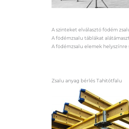
A szinteket elválasztó födém zs
A födémzsalu táblákat alátámaszt
A födémzsalu elemek helyszínre sz
Zsalu anyag bérlés Tahitótfalu