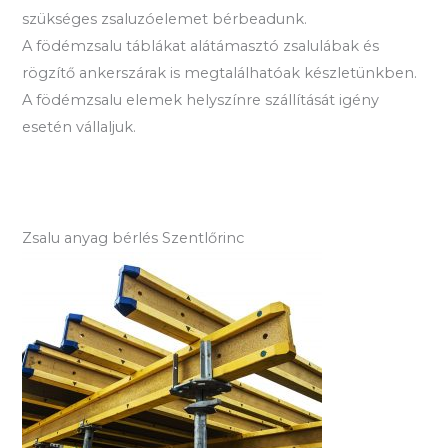
szükséges zsaluzóelemet bérbeadunk.
A födémzsalu táblákat alátámasztó zsalulábak és
rögzítő ankerszárak is megtalálhatóak készletünkben.
A födémzsalu elemek helyszínre szállítását igény
esetén vállaljuk.
Zsalu anyag bérlés Szentlőrinc