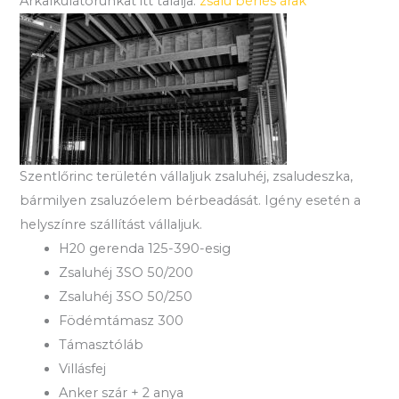
Árkalkulátorunkat itt találja:
zsalu bérlés árak
Szentlőrinc területén vállaljuk zsaluhéj, zsaludeszka,
bármilyen zsaluzóelem bérbeadását. Igény esetén a
helyszínre szállítást vállaljuk.
H20 gerenda 125-390-esig
Zsaluhéj 3SO 50/200
Zsaluhéj 3SO 50/250
Födémtámasz 300
Támasztóláb
Villásfej
Anker szár + 2 anya