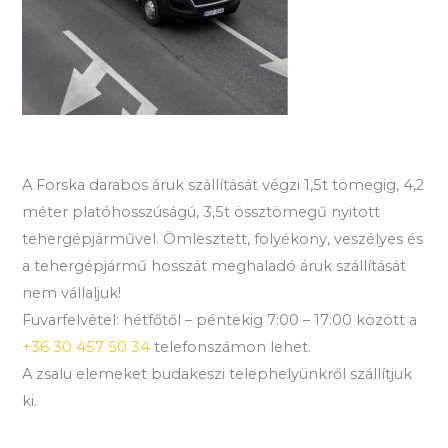
A Forska darabos áruk szállítását végzi 1,5t tömegig, 4,2
méter platóhosszúságú, 3,5t össztömegű nyitott
tehergépjárművel. Ömlesztett, folyékony, veszélyes és
a tehergépjármű hosszát meghaladó áruk szállítását
nem vállaljuk!
Fuvarfelvétel: hétfőtől – péntekig 7:00 – 17:00 között a
+36 30 457 50 34
telefonszámon lehet.
A zsalu elemeket budakeszi telephelyünkről szállítjuk
ki.