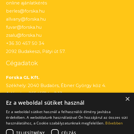
online ajánlatkérés
berles@forska.hu
allvany@forska.hu
fuvar@forska.hu
zsalu@forska.hu
+36 30 457 50 34
2092 Budakeszi, Pátyi út 57.
Cégadatok
Forska GL Kft.
Székhely: 2040 Budaörs, Ébner György köz 4.
Adószám: 26545714 – 2 13
×
Ez a weboldal sütiket használ
Cégjegyzékszám: 13 – 09 – 195803
Számlaszám: 12010154 – 01660751 – 00100001
Ez a weboldal sütiket használ a felhasználói élmény javítása
érdekében. A weboldalunk használatával Ön hozzájárul az összes süti
használatához, a Cookie szabályzatunknak megfelelően.
Bővebben
TELJESÍTMÉNY
CÉLZÁS