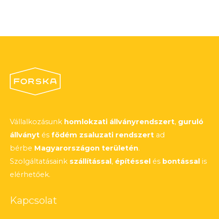
Vállalkozásunk
homlokzati állványrendszert
,
guruló
állványt
és
födém zsaluzati rendszert
ad
bérbe
Magyarországon területén
.
Szolgáltatásaink
szállítással
,
építéssel
és
bontással
is
elérhetőek.
Kapcsolat