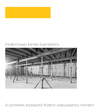
AJÁNLATOT KÉREK
Födémzsalu bérlés Szentlőrinc
A szinteket elválasztó födém zsaluzásához minden