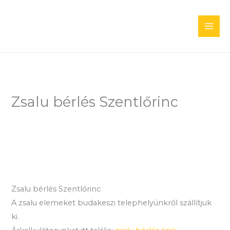
Skip
to
content
Zsalu bérlés Szentlőrinc
Zsalu bérlés Szentlőrinc
A zsalu elemeket budakeszi telephelyünkről szállítjuk
ki.