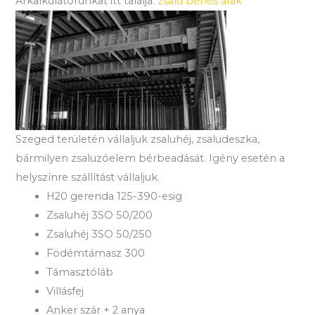
Árkalkulátorunkat itt találja:
zsalu bérlés árak
Szeged területén vállaljuk zsaluhéj, zsaludeszka,
bármilyen zsaluzóelem bérbeadását. Igény esetén a
helyszínre szállítást vállaljuk.
H20 gerenda 125-390-esig
Zsaluhéj 3SO 50/200
Zsaluhéj 3SO 50/250
Födémtámasz 300
Támasztóláb
Villásfej
Anker szár + 2 anya