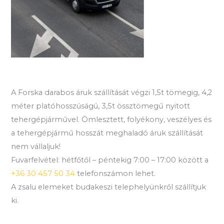
A Forska darabos áruk szállítását végzi 1,5t tömegig, 4,2
méter platóhosszúságú, 3,5t össztömegű nyitott
tehergépjárművel. Ömlesztett, folyékony, veszélyes és
a tehergépjármű hosszát meghaladó áruk szállítását
nem vállaljuk!
Fuvarfelvétel: hétfőtől – péntekig 7:00 – 17:00 között a
+36 30 457 50 34
telefonszámon lehet.
A zsalu elemeket budakeszi telephelyünkről szállítjuk
ki.