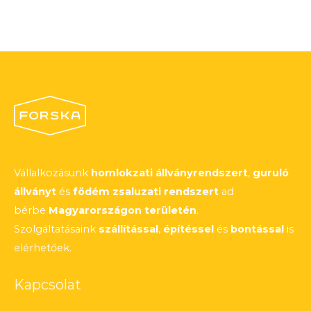
Vállalkozásunk
homlokzati állványrendszert
,
guruló
állványt
és
födém zsaluzati rendszert
ad
bérbe
Magyarországon területén
.
Szolgáltatásaink
szállítással
,
építéssel
és
bontással
is
elérhetőek.
Kapcsolat