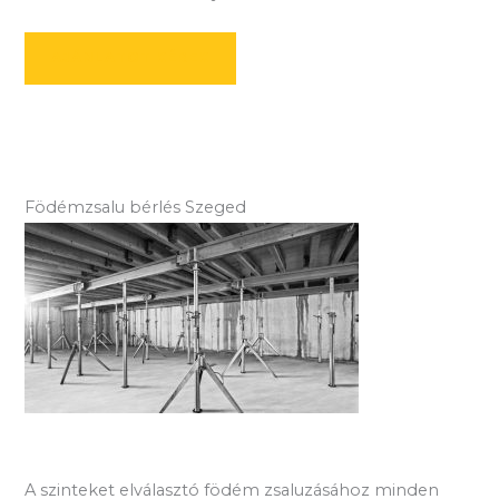
AJÁNLATOT KÉREK
Födémzsalu bérlés Szeged
A szinteket elválasztó födém zsaluzásához minden