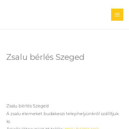
Skip
to
content
Zsalu bérlés Szeged
Zsalu bérlés Szeged
A zsalu elemeket budakeszi telephelyünkről szállítjuk
ki.