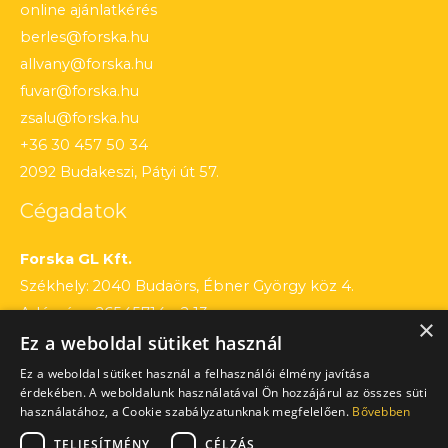
online ajánlatkérés
berles@forska.hu
allvany@forska.hu
fuvar@forska.hu
zsalu@forska.hu
+36 30 457 50 34
2092 Budakeszi, Pátyi út 57.
Cégadatok
Forska GL Kft.
Székhely: 2040 Budaörs, Ébner György köz 4.
Adószám: 26545714 – 2 13
×
Ez a weboldal sütiket használ
Cégjegyzékszám: 13 – 09 – 195803
Számlaszám: 12010154 – 01660751 – 00100001
Ez a weboldal sütiket használ a felhasználói élmény javítása
érdekében. A weboldalunk használatával Ön hozzájárul az összes süti
használatához, a Cookie szabályzatunknak megfelelően.
Bővebben
TELJESÍTMÉNY
CÉLZÁS