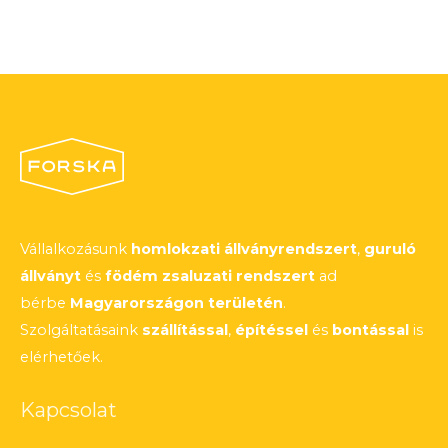
Vállalkozásunk
homlokzati állványrendszert
,
guruló
állványt
és
födém zsaluzati rendszert
ad
bérbe
Magyarországon területén
.
Szolgáltatásaink
szállítással
,
építéssel
és
bontással
is
elérhetőek.
Kapcsolat