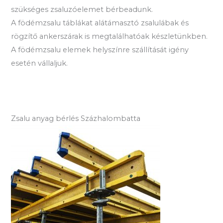
szükséges zsaluzóelemet bérbeadunk.
A födémzsalu táblákat alátámasztó zsalulábak és
rögzítő ankerszárak is megtalálhatóak készletünkben.
A födémzsalu elemek helyszínre szállítását igény
esetén vállaljuk.
Zsalu anyag bérlés Százhalombatta