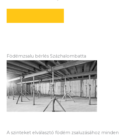
AJÁNLATOT KÉREK
Födémzsalu bérlés Százhalombatta
A szinteket elválasztó födém zsaluzásához minden