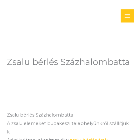
Skip
to
content
Zsalu bérlés Százhalombatta
Zsalu bérlés Százhalombatta
A zsalu elemeket budakeszi telephelyünkről szállítjuk
ki.