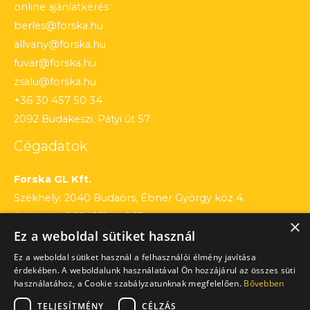
online ajánlatkérés
berles@forska.hu
allvany@forska.hu
fuvar@forska.hu
zsalu@forska.hu
+36 30 457 50 34
2092 Budakeszi, Pátyi út 57.
Cégadatok
Forska GL Kft.
Székhely: 2040 Budaörs, Ébner György köz 4.
Adószám: 26545714 – 2 13
×
Ez a weboldal sütiket használ
Cégjegyzékszám: 13 – 09 – 195803
Számlaszám: 12010154 – 01660751 – 00100001
Ez a weboldal sütiket használ a felhasználói élmény javítása
érdekében. A weboldalunk használatával Ön hozzájárul az összes süti
használatához, a Cookie szabályzatunknak megfelelően.
Bővebben
TELJESÍTMÉNY
CÉLZÁS