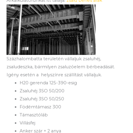
Árkalkulátorunkat itt találja:
zsalu bérlés árak
Százhalombatta területén vállaljuk zsaluhéj,
zsaludeszka, bármilyen zsaluzóelem bérbeadását.
Igény esetén a helyszínre szállítást vállaljuk.
H20 gerenda 125-390-esig
Zsaluhéj 3SO 50/200
Zsaluhéj 3SO 50/250
Födémtámasz 300
Támasztóláb
Villásfej
Anker szár + 2 anya