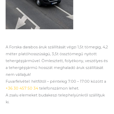
A Forska darabos áruk szállítását végzi 1,5t tömegig, 4,2
méter platóhosszúságú, 3,5t össztömegű nyitott
tehergépjárművel. Ömlesztett, folyékony, veszélyes és
a tehergépjármű hosszát meghaladó áruk szállítását
nem vállaljuk!
Fuvarfelvétel: hétfőtől – péntekig 7:00 – 17:00 között a
+36 30 457 50 34
telefonszámon lehet.
A zsalu elemeket budakeszi telephelyünkről szállítjuk
ki.