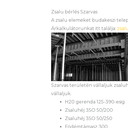
Zsalu bérlés Szarvas
A zsalu elemeket budakeszi teleph
Árkalkulátorunkat itt találja:
zsal
Szarvas területén vállaljuk zsalu
vállaljuk.
H20 gerenda 125-390-esig
Zsaluhéj 3SO 50/200
Zsaluhéj 3SO 50/250
Födémtámasz 300