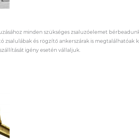
aluzásához minden szükséges zsaluzóelemet bérbeadunk
ó zsalulábak és rögzítő ankerszárak is megtalálhatóak 
állítását igény esetén vállaljuk.