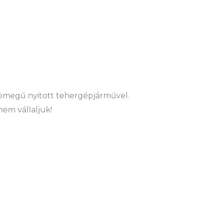
ztömegű nyitott tehergépjárművel.
nem vállaljuk!