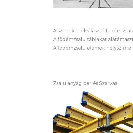
A szinteket elválasztó födém zs
A födémzsalu táblákat alátámaszt
A födémzsalu elemek helyszínre sz
Zsalu anyag bérlés Szarvas