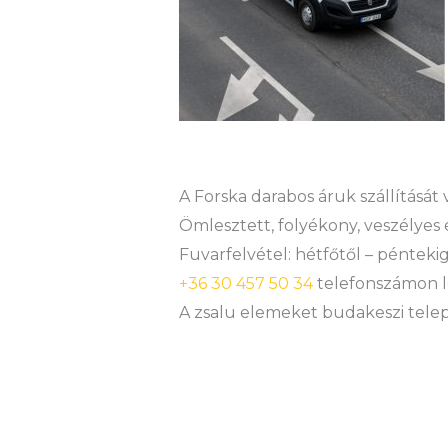
A Forska darabos áruk szállítását
Ömlesztett, folyékony, veszélyes 
Fuvarfelvétel: hétfőtől – péntekig
+36 30 457 50 34
telefonszámon l
A zsalu elemeket budakeszi teleph