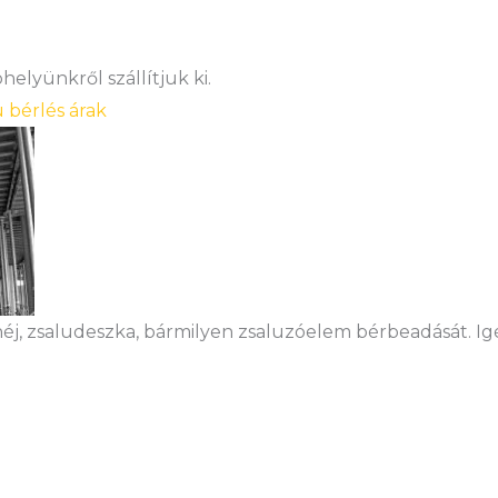
elyünkről szállítjuk ki.
u bérlés árak
héj, zsaludeszka, bármilyen zsaluzóelem bérbeadását. Igé