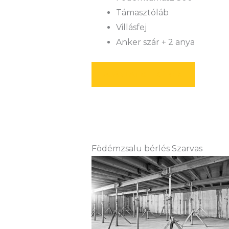
Támasztóláb
Villásfej
Anker szár + 2 anya
AJÁNLATOT KÉREK
Födémzsalu bérlés Szarvas