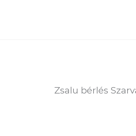
Skip
to
content
Zsalu bérlés Szarv