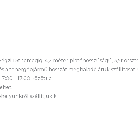
 végzi 1,5t tömegig, 4,2 méter platóhosszúságú, 3,5t öss
és a tehergépjármű hosszát meghaladó áruk szállítását 
 7:00 – 17:00 között a
ehet.
elyünkről szállítjuk ki.