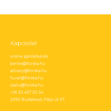
Kapcsolat
online ajánlatkérés
berles@forska.hu
allvany@forska.hu
fuvar@forska.hu
zsalu@forska.hu
+36 30 457 50 34
2092 Budakeszi, Pátyi út 57.