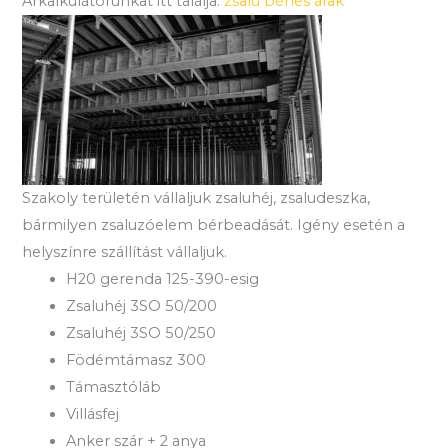
Árkalkulátorunkat itt találja:
zsalu bérlés árak
Szakoly területén vállaljuk zsaluhéj, zsaludeszka,
bármilyen zsaluzóelem bérbeadását. Igény esetén a
helyszínre szállítást vállaljuk.
H20 gerenda 125-390-esig
Zsaluhéj 3SO 50/200
Zsaluhéj 3SO 50/250
Födémtámasz 300
Támasztóláb
Villásfej
Anker szár + 2 anya