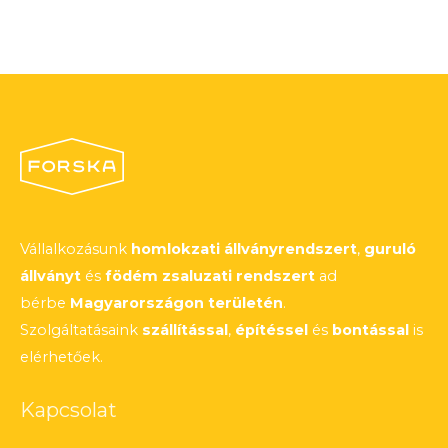
Vállalkozásunk
homlokzati állványrendszert
,
guruló
állványt
és
födém zsaluzati rendszert
ad
bérbe
Magyarországon területén
.
Szolgáltatásaink
szállítással
,
építéssel
és
bontással
is
elérhetőek.
Kapcsolat