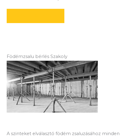
AJÁNLATOT KÉREK
Födémzsalu bérlés Szakoly
A szinteket elválasztó födém zsaluzásához minden