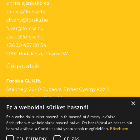
online ajánlatkérés
berles@forska.hu
allvany@forska.hu
fuvar@forska.hu
zsalu@forska.hu
+36 30 457 50 34
2092 Budakeszi, Pátyi út 57.
Cégadatok
Forska GL Kft.
Székhely: 2040 Budaörs, Ébner György köz 4.
Adószám: 26545714 – 2 13
×
Ez a weboldal sütiket használ
Cégjegyzékszám: 13 – 09 – 195803
Számlaszám: 12010154 – 01660751 – 00100001
Ez a weboldal sütiket használ a felhasználói élmény javítása
érdekében. A weboldalunk használatával Ön hozzájárul az összes süti
használatához, a Cookie szabályzatunknak megfelelően.
Bővebben
TELJESÍTMÉNY
CÉLZÁS