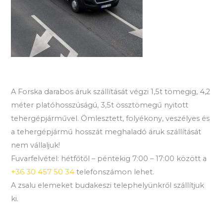
A Forska darabos áruk szállítását végzi 1,5t tömegig, 4,2
méter platóhosszúságú, 3,5t össztömegű nyitott
tehergépjárművel. Ömlesztett, folyékony, veszélyes és
a tehergépjármű hosszát meghaladó áruk szállítását
nem vállaljuk!
Fuvarfelvétel: hétfőtől – péntekig 7:00 – 17:00 között a
+36 30 457 50 34
telefonszámon lehet.
A zsalu elemeket budakeszi telephelyünkről szállítjuk
ki.