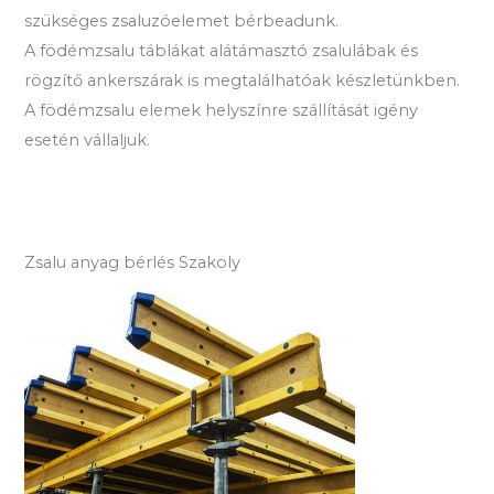
szükséges zsaluzóelemet bérbeadunk.
A födémzsalu táblákat alátámasztó zsalulábak és
rögzítő ankerszárak is megtalálhatóak készletünkben.
A födémzsalu elemek helyszínre szállítását igény
esetén vállaljuk.
Zsalu anyag bérlés Szakoly