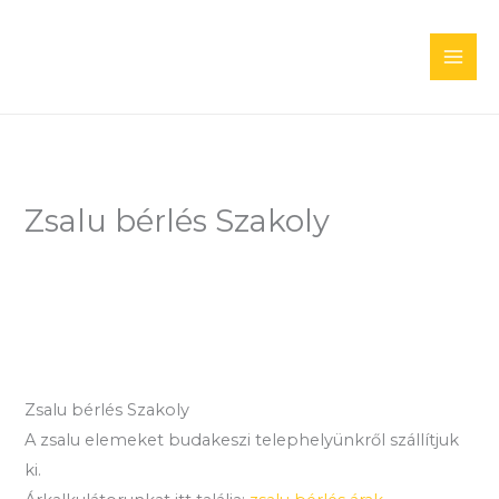
Skip
to
content
Zsalu bérlés Szakoly
Zsalu bérlés Szakoly
A zsalu elemeket budakeszi telephelyünkről szállítjuk
ki.