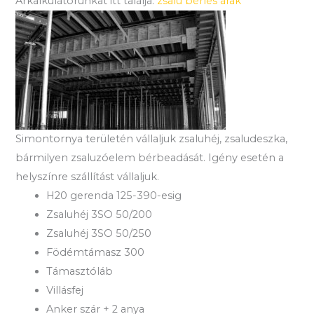
Árkalkulátorunkat itt találja:
zsalu bérlés árak
Simontornya területén vállaljuk zsaluhéj, zsaludeszka,
bármilyen zsaluzóelem bérbeadását. Igény esetén a
helyszínre szállítást vállaljuk.
H20 gerenda 125-390-esig
Zsaluhéj 3SO 50/200
Zsaluhéj 3SO 50/250
Födémtámasz 300
Támasztóláb
Villásfej
Anker szár + 2 anya