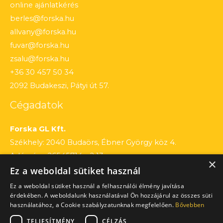
online ajánlatkérés
berles@forska.hu
allvany@forska.hu
fuvar@forska.hu
zsalu@forska.hu
+36 30 457 50 34
2092 Budakeszi, Pátyi út 57.
Cégadatok
Forska GL Kft.
Székhely: 2040 Budaörs, Ébner György köz 4.
Adószám: 26545714 – 2 13
×
Ez a weboldal sütiket használ
Cégjegyzékszám: 13 – 09 – 195803
Számlaszám: 12010154 – 01660751 – 00100001
Ez a weboldal sütiket használ a felhasználói élmény javítása
érdekében. A weboldalunk használatával Ön hozzájárul az összes süti
használatához, a Cookie szabályzatunknak megfelelően.
Bővebben
TELJESÍTMÉNY
CÉLZÁS