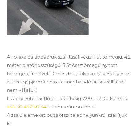
A Forska darabos áruk szállítását végzi 1,5t tömegig, 4,2
méter platóhosszúságú, 3,5t össztömegű nyitott
tehergépjárművel. Ömlesztett, folyékony, veszélyes és
a tehergépjármű hosszát meghaladó áruk szállítását
nem vállaljuk!
Fuvarfelvétel: hétfőtől – péntekig 7:00 – 17:00 között a
+36 30 457 50 34
telefonszámon lehet.
A zsalu elemeket budakeszi telephelyünkről szállítjuk
ki.