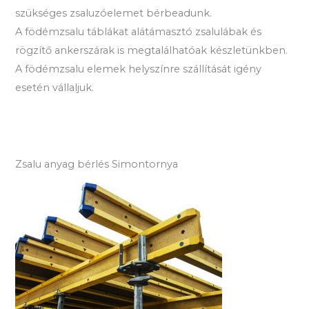
szükséges zsaluzóelemet bérbeadunk.
A födémzsalu táblákat alátámasztó zsalulábak és
rögzítő ankerszárak is megtalálhatóak készletünkben.
A födémzsalu elemek helyszínre szállítását igény
esetén vállaljuk.
Zsalu anyag bérlés Simontornya