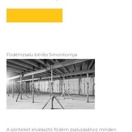
AJÁNLATOT KÉREK
Födémzsalu bérlés Simontornya
A szinteket elválasztó födém zsaluzásához minden