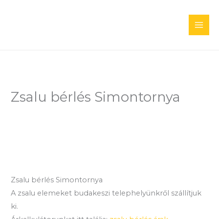
Skip
to
content
Zsalu bérlés Simontornya
Zsalu bérlés Simontornya
A zsalu elemeket budakeszi telephelyünkről szállítjuk
ki.