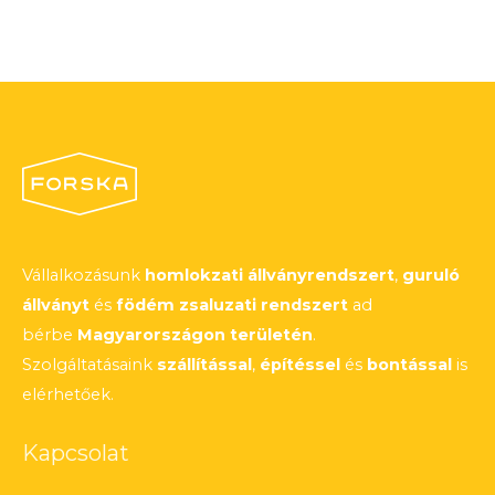
Vállalkozásunk
homlokzati állványrendszert
,
guruló
állványt
és
födém zsaluzati rendszert
ad
bérbe
Magyarországon területén
.
Szolgáltatásaink
szállítással
,
építéssel
és
bontással
is
elérhetőek.
Kapcsolat