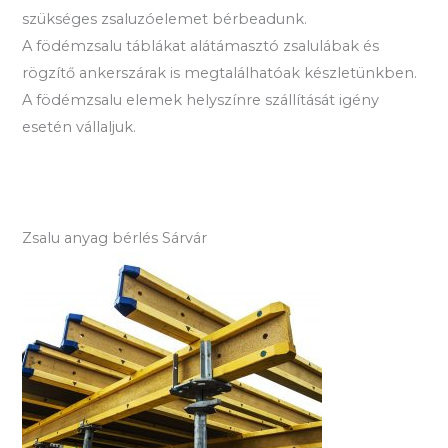
szükséges zsaluzóelemet bérbeadunk.
A födémzsalu táblákat alátámasztó zsalulábak és
rögzítő ankerszárak is megtalálhatóak készletünkben.
A födémzsalu elemek helyszínre szállítását igény
esetén vállaljuk.
Zsalu anyag bérlés Sárvár