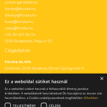
online ajánlatkérés
berles@forska.hu
allvany@forska.hu
fuvar@forska.hu
zsalu@forska.hu
+36 30 457 50 34
2092 Budakeszi, Pátyi út 57.
Cégadatok
Forska GL Kft.
Székhely: 2040 Budaörs, Ébner György köz 4.
Adószám: 26545714 – 2 13
×
Ez a weboldal sütiket használ
Cégjegyzékszám: 13 – 09 – 195803
Számlaszám: 12010154 – 01660751 – 00100001
Ez a weboldal sütiket használ a felhasználói élmény javítása
érdekében. A weboldalunk használatával Ön hozzájárul az összes süti
használatához, a Cookie szabályzatunknak megfelelően.
Bővebben
TELJESÍTMÉNY
CÉLZÁS