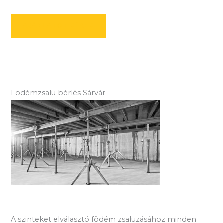
AJÁNLATOT KÉREK
Födémzsalu bérlés Sárvár
A szinteket elválasztó födém zsaluzásához minden