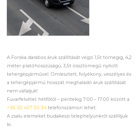
A Forska darabos áruk szállítását végzi 1,5t tömegig, 4,2
méter platóhosszúságú, 3,5t össztömegű nyitott
tehergépjárművel. Ömlesztett, folyékony, veszélyes és
a tehergépjármű hosszát meghaladó áruk szállítását
nem vállaljuk!
Fuvarfelvétel: hétfőtől – péntekig 7:00 – 17:00 között a
+36 30 457 50 34
telefonszámon lehet.
A zsalu elemeket budakeszi telephelyünkről szállítjuk
ki.