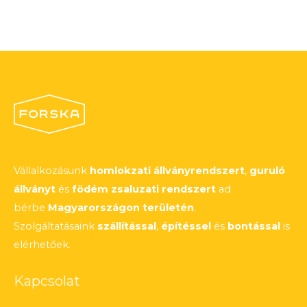
Vállalkozásunk
homlokzati állványrendszert
,
guruló
állványt
és
födém zsaluzati rendszert
ad
bérbe
Magyarországon területén
.
Szolgáltatásaink
szállítással
,
építéssel
és
bontással
is
elérhetőek.
Kapcsolat