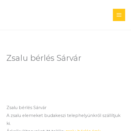
Skip
to
content
Zsalu bérlés Sárvár
Zsalu bérlés Sárvár
A zsalu elemeket budakeszi telephelyünkről szállítjuk
ki.