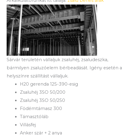
Árkalkulátorunkat itt találja:
zsalu bérlés árak
Sárvár területén vállaljuk zsaluhéj, zsaludeszka,
bármilyen zsaluzóelem bérbeadását. Igény esetén a
helyszínre szállítást vállaljuk.
H20 gerenda 125-390-esig
Zsaluhéj 3SO 50/200
Zsaluhéj 3SO 50/250
Födémtámasz 300
Támasztóláb
Villásfej
Anker szár + 2 anya