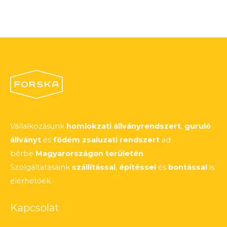
Vállalkozásunk
homlokzati állványrendszert
,
guruló
állványt
és
födém zsaluzati rendszert
ad
bérbe
Magyarországon területén
.
Szolgáltatásaink
szállítással
,
építéssel
és
bontással
is
elérhetőek.
Kapcsolat