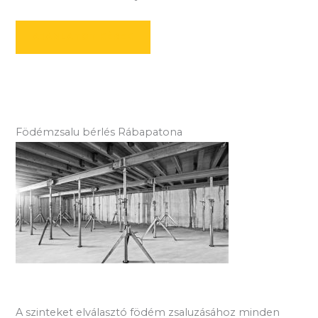
AJÁNLATOT KÉREK
Födémzsalu bérlés Rábapatona
A szinteket elválasztó födém zsaluzásához minden