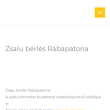
Skip
to
content
Zsalu bérlés Rábapatona
Zsalu bérlés Rábapatona
A zsalu elemeket budakeszi telephelyünkről szállítjuk
ki.