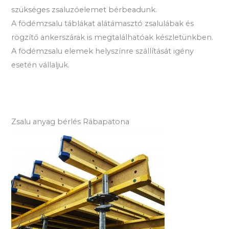
szükséges zsaluzóelemet bérbeadunk.
A födémzsalu táblákat alátámasztó zsalulábak és
rögzítő ankerszárak is megtalálhatóak készletünkben.
A födémzsalu elemek helyszínre szállítását igény
esetén vállaljuk.
Zsalu anyag bérlés Rábapatona