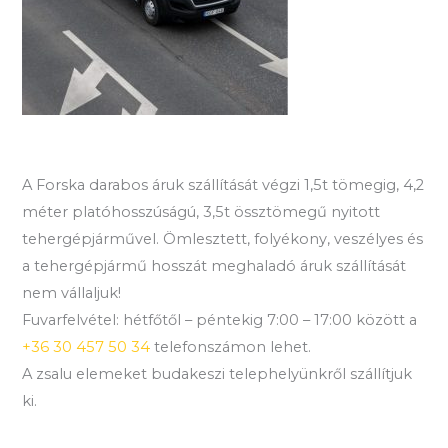
A Forska darabos áruk szállítását végzi 1,5t tömegig, 4,2
méter platóhosszúságú, 3,5t össztömegű nyitott
tehergépjárművel. Ömlesztett, folyékony, veszélyes és
a tehergépjármű hosszát meghaladó áruk szállítását
nem vállaljuk!
Fuvarfelvétel: hétfőtől – péntekig 7:00 – 17:00 között a
+36 30 457 50 34
telefonszámon lehet.
A zsalu elemeket budakeszi telephelyünkről szállítjuk
ki.