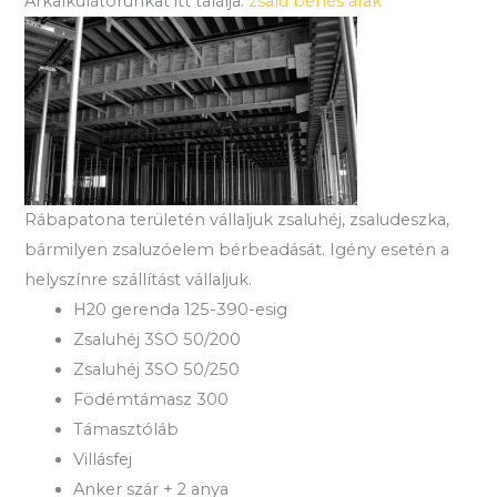
Árkalkulátorunkat itt találja:
zsalu bérlés árak
Rábapatona területén vállaljuk zsaluhéj, zsaludeszka,
bármilyen zsaluzóelem bérbeadását. Igény esetén a
helyszínre szállítást vállaljuk.
H20 gerenda 125-390-esig
Zsaluhéj 3SO 50/200
Zsaluhéj 3SO 50/250
Födémtámasz 300
Támasztóláb
Villásfej
Anker szár + 2 anya