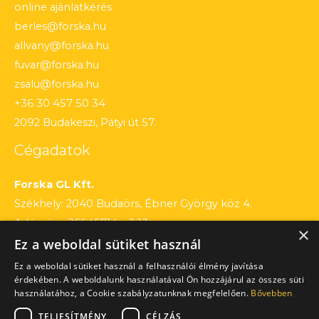
online ajánlatkérés
berles@forska.hu
allvany@forska.hu
fuvar@forska.hu
zsalu@forska.hu
+36 30 457 50 34
2092 Budakeszi, Pátyi út 57.
Cégadatok
Forska GL Kft.
Székhely: 2040 Budaörs, Ébner György köz 4.
Adószám: 26545714 – 2 13
×
Ez a weboldal sütiket használ
Cégjegyzékszám: 13 – 09 – 195803
Számlaszám: 12010154 – 01660751 – 00100001
Ez a weboldal sütiket használ a felhasználói élmény javítása
érdekében. A weboldalunk használatával Ön hozzájárul az összes süti
használatához, a Cookie szabályzatunknak megfelelően.
Bővebben
TELJESÍTMÉNY
CÉLZÁS