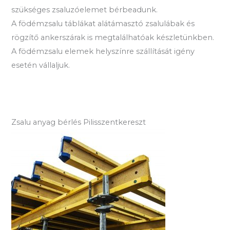
szükséges zsaluzóelemet bérbeadunk.
A födémzsalu táblákat alátámasztó zsalulábak és
rögzítő ankerszárak is megtalálhatóak készletünkben.
A födémzsalu elemek helyszínre szállítását igény
esetén vállaljuk.
Zsalu anyag bérlés Pilisszentkereszt