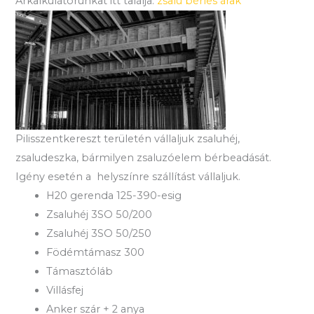
Árkalkulátorunkat itt találja:
zsalu bérlés árak
Pilisszentkereszt területén vállaljuk zsaluhéj,
zsaludeszka, bármilyen zsaluzóelem bérbeadását.
Igény esetén a helyszínre szállítást vállaljuk.
H20 gerenda 125-390-esig
Zsaluhéj 3SO 50/200
Zsaluhéj 3SO 50/250
Födémtámasz 300
Támasztóláb
Villásfej
Anker szár + 2 anya