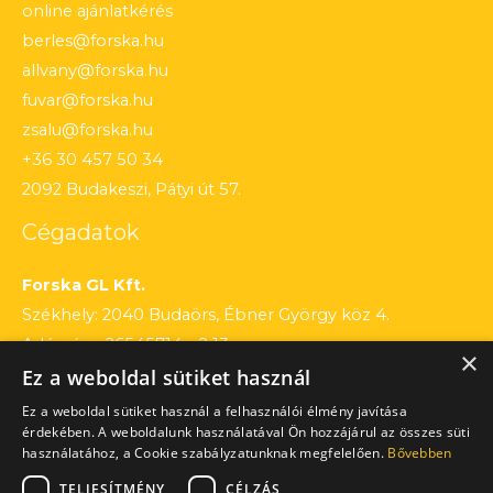
online ajánlatkérés
berles@forska.hu
allvany@forska.hu
fuvar@forska.hu
zsalu@forska.hu
+36 30 457 50 34
2092 Budakeszi, Pátyi út 57.
Cégadatok
Forska GL Kft.
Székhely: 2040 Budaörs, Ébner György köz 4.
Adószám: 26545714 – 2 13
×
Ez a weboldal sütiket használ
Cégjegyzékszám: 13 – 09 – 195803
Számlaszám: 12010154 – 01660751 – 00100001
Ez a weboldal sütiket használ a felhasználói élmény javítása
érdekében. A weboldalunk használatával Ön hozzájárul az összes süti
használatához, a Cookie szabályzatunknak megfelelően.
Bővebben
TELJESÍTMÉNY
CÉLZÁS