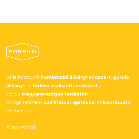
Vállalkozásunk
homlokzati állványrendszert
,
guruló
állványt
és
födém zsaluzati rendszert
ad
bérbe
Magyarországon területén
.
Szolgáltatásaink
szállítással
,
építéssel
és
bontással
is
elérhetőek.
Kapcsolat