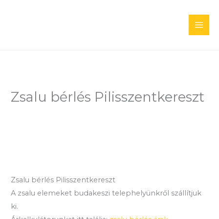
Skip
to
content
Zsalu bérlés Pilisszentkereszt
Zsalu bérlés Pilisszentkereszt
A zsalu elemeket budakeszi telephelyünkről szállítjuk
ki.