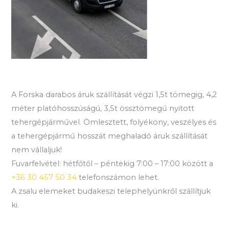
A Forska darabos áruk szállítását végzi 1,5t tömegig, 4,2
méter platóhosszúságú, 3,5t össztömegű nyitott
tehergépjárművel. Ömlesztett, folyékony, veszélyes és
a tehergépjármű hosszát meghaladó áruk szállítását
nem vállaljuk!
Fuvarfelvétel: hétfőtől – péntekig 7:00 – 17:00 között a
+36 30 457 50 34
telefonszámon lehet.
A zsalu elemeket budakeszi telephelyünkről szállítjuk
ki.