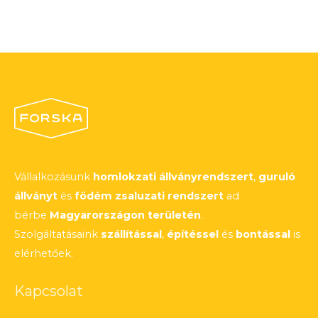
Vállalkozásunk
homlokzati állványrendszert
,
guruló
állványt
és
födém zsaluzati rendszert
ad
bérbe
Magyarországon területén
.
Szolgáltatásaink
szállítással
,
építéssel
és
bontással
is
elérhetőek.
Kapcsolat