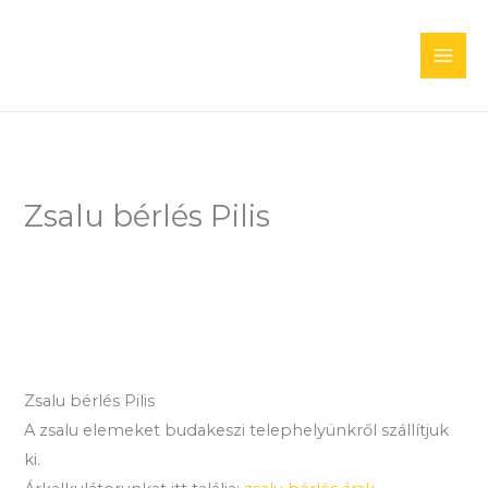
Skip
to
content
Zsalu bérlés Pilis
Zsalu bérlés Pilis
A zsalu elemeket budakeszi telephelyünkről szállítjuk
ki.