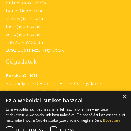
online ajánlatkérés
berles@forska.hu
allvany@forska.hu
fuvar@forska.hu
zsalu@forska.hu
+36 30 457 50 34
2092 Budakeszi, Pátyi út 57.
Cégadatok
Forska GL Kft.
Székhely: 2040 Budaörs, Ébner György köz 4.
Adószám: 26545714 – 2 13
×
Ez a weboldal sütiket használ
Cégjegyzékszám: 13 – 09 – 195803
Számlaszám: 12010154 – 01660751 – 00100001
Ez a weboldal sütiket használ a felhasználói élmény javítása
érdekében. A weboldalunk használatával Ön hozzájárul az összes süti
használatához, a Cookie szabályzatunknak megfelelően.
Bővebben
TELJESÍTMÉNY
CÉLZÁS