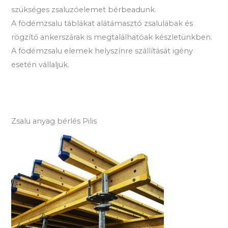
szükséges zsaluzóelemet bérbeadunk.
A födémzsalu táblákat alátámasztó zsalulábak és
rögzítő ankerszárak is megtalálhatóak készletünkben.
A födémzsalu elemek helyszínre szállítását igény
esetén vállaljuk.
Zsalu anyag bérlés Pilis