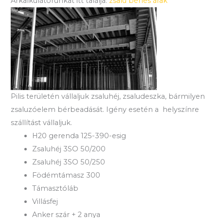
Árkalkulátorunkat itt találja:
zsalu bérlés árak
Pilis területén vállaljuk zsaluhéj, zsaludeszka, bármilyen
zsaluzóelem bérbeadását. Igény esetén a helyszínre
szállítást vállaljuk.
H20 gerenda 125-390-esig
Zsaluhéj 3SO 50/200
Zsaluhéj 3SO 50/250
Födémtámasz 300
Támasztóláb
Villásfej
Anker szár + 2 anya