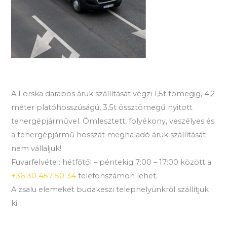
A Forska darabos áruk szállítását végzi 1,5t tömegig, 4,2
méter platóhosszúságú, 3,5t össztömegű nyitott
tehergépjárművel. Ömlesztett, folyékony, veszélyes és
a tehergépjármű hosszát meghaladó áruk szállítását
nem vállaljuk!
Fuvarfelvétel: hétfőtől – péntekig 7:00 – 17:00 között a
+36 30 457 50 34
telefonszámon lehet.
A zsalu elemeket budakeszi telephelyünkről szállítjuk
ki.