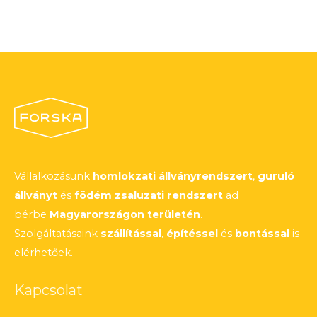
Vállalkozásunk
homlokzati állványrendszert
,
guruló
állványt
és
födém zsaluzati rendszert
ad
bérbe
Magyarországon területén
.
Szolgáltatásaink
szállítással
,
építéssel
és
bontással
is
elérhetőek.
Kapcsolat