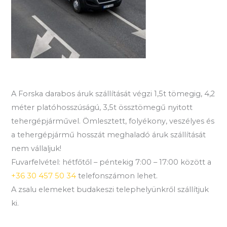
A Forska darabos áruk szállítását végzi 1,5t tömegig, 4,2
méter platóhosszúságú, 3,5t össztömegű nyitott
tehergépjárművel. Ömlesztett, folyékony, veszélyes és
a tehergépjármű hosszát meghaladó áruk szállítását
nem vállaljuk!
Fuvarfelvétel: hétfőtől – péntekig 7:00 – 17:00 között a
+36 30 457 50 34
telefonszámon lehet.
A zsalu elemeket budakeszi telephelyünkről szállítjuk
ki.