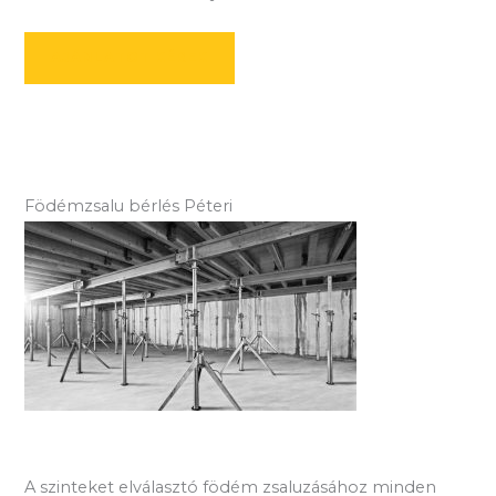
AJÁNLATOT KÉREK
Födémzsalu bérlés Péteri
A szinteket elválasztó födém zsaluzásához minden