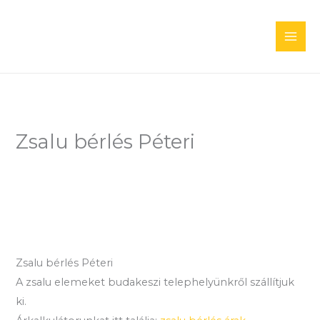
Skip
to
content
Zsalu bérlés Péteri
Zsalu bérlés Péteri
A zsalu elemeket budakeszi telephelyünkről szállítjuk
ki.