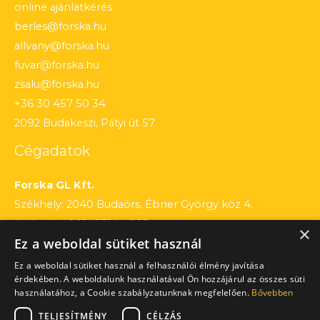
online ajánlatkérés
berles@forska.hu
allvany@forska.hu
fuvar@forska.hu
zsalu@forska.hu
+36 30 457 50 34
2092 Budakeszi, Pátyi út 57.
Cégadatok
Forska GL Kft.
Székhely: 2040 Budaörs, Ébner György köz 4.
Adószám: 26545714 – 2 13
×
Ez a weboldal sütiket használ
Cégjegyzékszám: 13 – 09 – 195803
Számlaszám: 12010154 – 01660751 – 00100001
Ez a weboldal sütiket használ a felhasználói élmény javítása
érdekében. A weboldalunk használatával Ön hozzájárul az összes süti
használatához, a Cookie szabályzatunknak megfelelően.
Bővebben
TELJESÍTMÉNY
CÉLZÁS