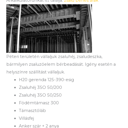
Árkalkulátorunkat itt találja:
zsalu bérlés árak
Péteri területén vállaljuk zsaluhéj, zsaludeszka,
bármilyen zsaluzóelem bérbeadását. Igény esetén a
helyszínre szállítást vállaljuk.
H20 gerenda 125-390-esig
Zsaluhéj 3SO 50/200
Zsaluhéj 3SO 50/250
Födémtámasz 300
Támasztóláb
Villásfej
Anker szár + 2 anya