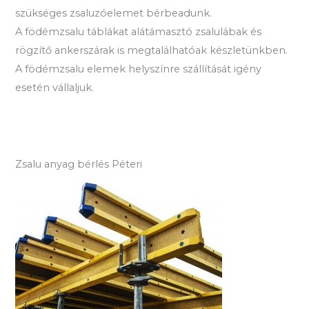
szükséges zsaluzóelemet bérbeadunk.
A födémzsalu táblákat alátámasztó zsalulábak és
rögzítő ankerszárak is megtalálhatóak készletünkben.
A födémzsalu elemek helyszínre szállítását igény
esetén vállaljuk.
Zsalu anyag bérlés Péteri