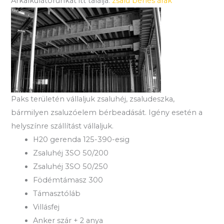
Árkalkulátorunkat itt találja:
zsalu bérlés árak
Paks területén vállaljuk zsaluhéj, zsaludeszka,
bármilyen zsaluzóelem bérbeadását. Igény esetén a
helyszínre szállítást vállaljuk.
H20 gerenda 125-390-esig
Zsaluhéj 3SO 50/200
Zsaluhéj 3SO 50/250
Födémtámasz 300
Támasztóláb
Villásfej
Anker szár + 2 anya