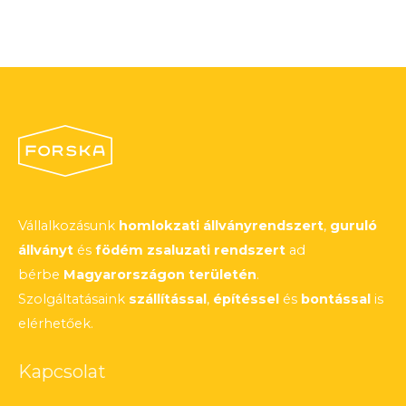
Vállalkozásunk
homlokzati állványrendszert
,
guruló
állványt
és
födém zsaluzati rendszert
ad
bérbe
Magyarországon területén
.
Szolgáltatásaink
szállítással
,
építéssel
és
bontással
is
elérhetőek.
Kapcsolat