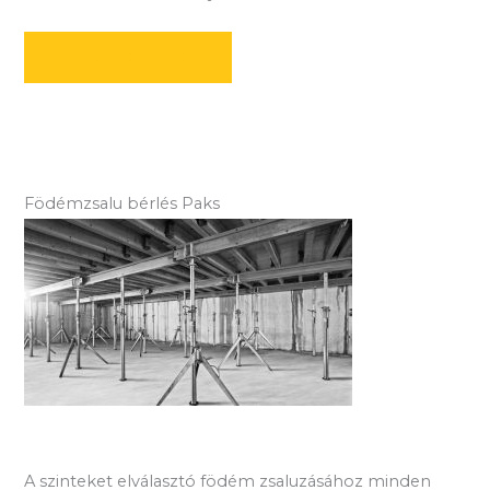
AJÁNLATOT KÉREK
Födémzsalu bérlés Paks
A szinteket elválasztó födém zsaluzásához minden