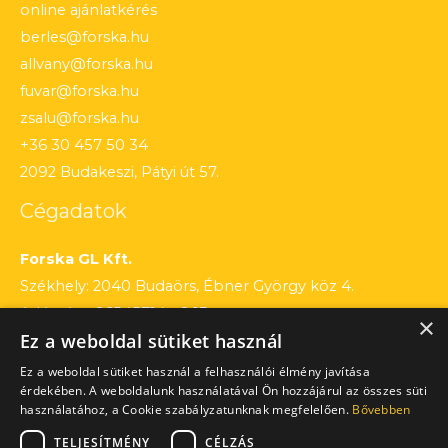
online ajánlatkérés
berles@forska.hu
allvany@forska.hu
fuvar@forska.hu
zsalu@forska.hu
+36 30 457 50 34
2092 Budakeszi, Pátyi út 57.
Cégadatok
Forska GL Kft.
Székhely: 2040 Budaörs, Ébner György köz 4.
Adószám: 26545714 – 2 13
×
Ez a weboldal sütiket használ
Cégjegyzékszám: 13 – 09 – 195803
Számlaszám: 12010154 – 01660751 – 00100001
Ez a weboldal sütiket használ a felhasználói élmény javítása
érdekében. A weboldalunk használatával Ön hozzájárul az összes süti
használatához, a Cookie szabályzatunknak megfelelően.
Bővebben
TELJESÍTMÉNY
CÉLZÁS