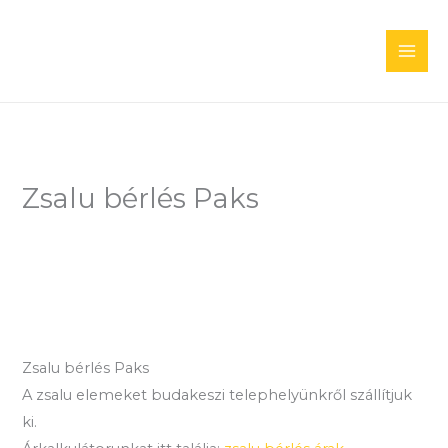
Skip
to
content
Zsalu bérlés Paks
Zsalu bérlés Paks
A zsalu elemeket budakeszi telephelyünkről szállítjuk
ki.