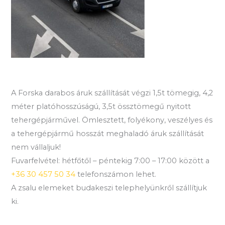
A Forska darabos áruk szállítását végzi 1,5t tömegig, 4,2
méter platóhosszúságú, 3,5t össztömegű nyitott
tehergépjárművel. Ömlesztett, folyékony, veszélyes és
a tehergépjármű hosszát meghaladó áruk szállítását
nem vállaljuk!
Fuvarfelvétel: hétfőtől – péntekig 7:00 – 17:00 között a
+36 30 457 50 34
telefonszámon lehet.
A zsalu elemeket budakeszi telephelyünkről szállítjuk
ki.