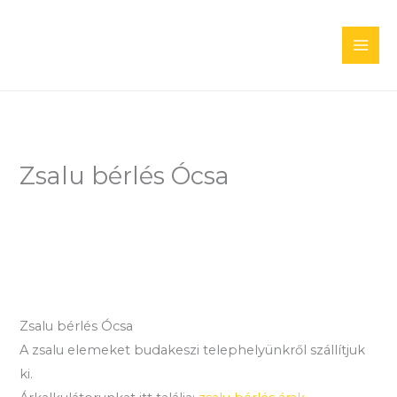
Skip
to
content
Zsalu bérlés Ócsa
Zsalu bérlés Ócsa
A zsalu elemeket budakeszi telephelyünkről szállítjuk
ki.