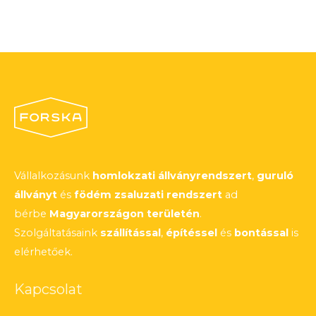
Vállalkozásunk
homlokzati állványrendszert
,
guruló
állványt
és
födém zsaluzati rendszert
ad
bérbe
Magyarországon területén
.
Szolgáltatásaink
szállítással
,
építéssel
és
bontással
is
elérhetőek.
Kapcsolat