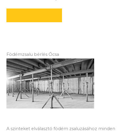
AJÁNLATOT KÉREK
Födémzsalu bérlés Ócsa
A szinteket elválasztó födém zsaluzásához minden