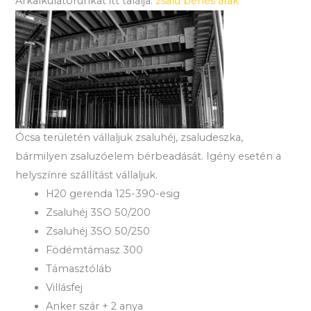
Árkalkulátorunkat itt találja:
zsalu bérlés árak
Ócsa területén vállaljuk zsaluhéj, zsaludeszka,
bármilyen zsaluzóelem bérbeadását. Igény esetén a
helyszínre szállítást vállaljuk.
H20 gerenda 125-390-esig
Zsaluhéj 3SO 50/200
Zsaluhéj 3SO 50/250
Födémtámasz 300
Támasztóláb
Villásfej
Anker szár + 2 anya