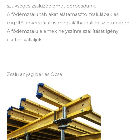
szükséges zsaluzóelemet bérbeadunk.
A födémzsalu táblákat alátámasztó zsalulábak és
rögzítő ankerszárak is megtalálhatóak készletünkben.
A födémzsalu elemek helyszínre szállítását igény
esetén vállaljuk.
Zsalu anyag bérlés Ócsa