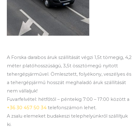
A Forska darabos áruk szállítását végzi 1,5t tömegig, 4,2
méter platóhosszúságú, 3,5t össztömegű nyitott
tehergépjárművel. Ömlesztett, folyékony, veszélyes és
a tehergépjármű hosszát meghaladó áruk szállítását
nem vállaljuk!
Fuvarfelvétel: hétfőtől – péntekig 7:00 – 17:00 között a
+36 30 457 50 34
telefonszámon lehet.
A zsalu elemeket budakeszi telephelyünkről szállítjuk
ki.