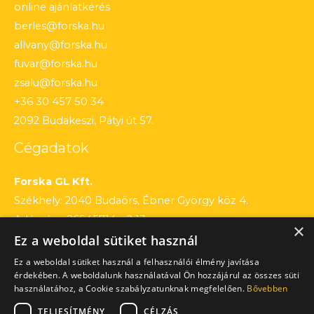
online ajánlatkérés
berles@forska.hu
allvany@forska.hu
fuvar@forska.hu
zsalu@forska.hu
+36 30 457 50 34
2092 Budakeszi, Pátyi út 57.
Cégadatok
Forska GL Kft.
Székhely: 2040 Budaörs, Ébner György köz 4.
Adószám: 26545714 – 2 13
×
Ez a weboldal sütiket használ
Cégjegyzékszám: 13 – 09 – 195803
Számlaszám: 12010154 – 01660751 – 00100001
Ez a weboldal sütiket használ a felhasználói élmény javítása
érdekében. A weboldalunk használatával Ön hozzájárul az összes süti
használatához, a Cookie szabályzatunknak megfelelően.
Bővebben
TELJESÍTMÉNY
CÉLZÁS