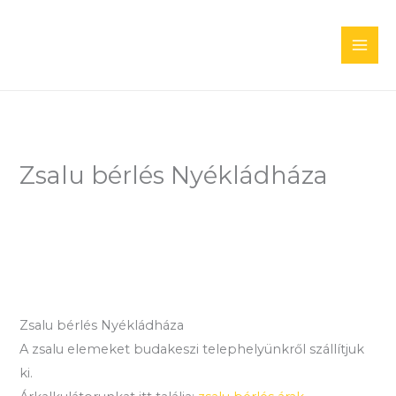
Skip
to
content
Zsalu bérlés Nyékládháza
Zsalu bérlés Nyékládháza
A zsalu elemeket budakeszi telephelyünkről szállítjuk
ki.