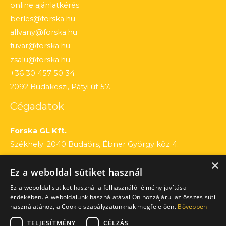
online ajánlatkérés
berles@forska.hu
allvany@forska.hu
fuvar@forska.hu
zsalu@forska.hu
+36 30 457 50 34
2092 Budakeszi, Pátyi út 57.
Cégadatok
Forska GL Kft.
Székhely: 2040 Budaörs, Ébner György köz 4.
Adószám: 26545714 – 2 13
×
Ez a weboldal sütiket használ
Cégjegyzékszám: 13 – 09 – 195803
Számlaszám: 12010154 – 01660751 – 00100001
Ez a weboldal sütiket használ a felhasználói élmény javítása
érdekében. A weboldalunk használatával Ön hozzájárul az összes süti
használatához, a Cookie szabályzatunknak megfelelően.
Bővebben
TELJESÍTMÉNY
CÉLZÁS