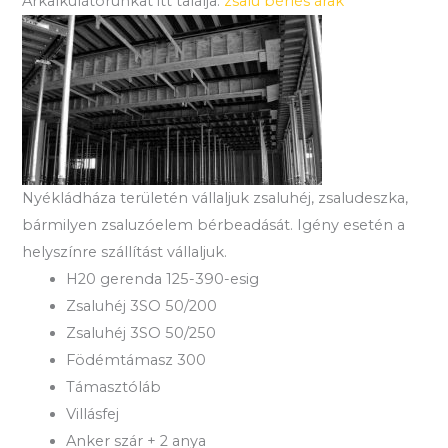
Árkalkulátorunkat itt találja:
zsalu bérlés árak
Nyékládháza területén vállaljuk zsaluhéj, zsaludeszka,
bármilyen zsaluzóelem bérbeadását. Igény esetén a
helyszínre szállítást vállaljuk.
H20 gerenda 125-390-esig
Zsaluhéj 3SO 50/200
Zsaluhéj 3SO 50/250
Födémtámasz 300
Támasztóláb
Villásfej
Anker szár + 2 anya