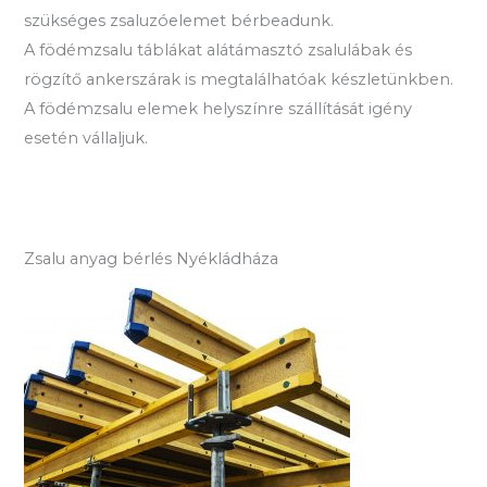
szükséges zsaluzóelemet bérbeadunk.
A födémzsalu táblákat alátámasztó zsalulábak és
rögzítő ankerszárak is megtalálhatóak készletünkben.
A födémzsalu elemek helyszínre szállítását igény
esetén vállaljuk.
Zsalu anyag bérlés Nyékládháza