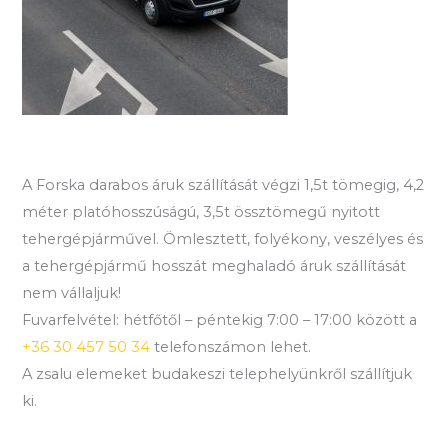
A Forska darabos áruk szállítását végzi 1,5t tömegig, 4,2
méter platóhosszúságú, 3,5t össztömegű nyitott
tehergépjárművel. Ömlesztett, folyékony, veszélyes és
a tehergépjármű hosszát meghaladó áruk szállítását
nem vállaljuk!
Fuvarfelvétel: hétfőtől – péntekig 7:00 – 17:00 között a
+36 30 457 50 34
telefonszámon lehet.
A zsalu elemeket budakeszi telephelyünkről szállítjuk
ki.