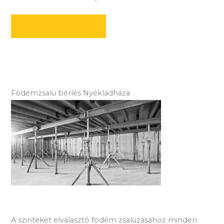
AJÁNLATOT KÉREK
Födémzsalu bérlés Nyékládháza
A szinteket elválasztó födém zsaluzásához minden