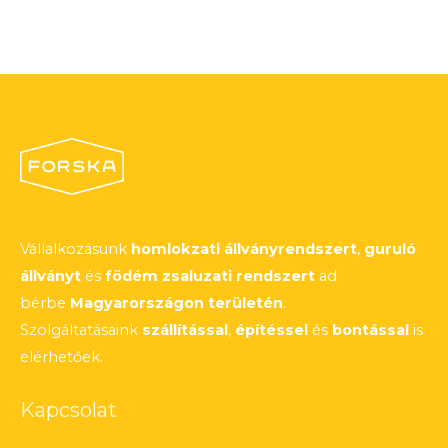
Vállalkozásunk
homlokzati állványrendszert
,
guruló
állványt
és
födém zsaluzati rendszert
ad
bérbe
Magyarországon területén
.
Szolgáltatásaink
szállítással
,
építéssel
és
bontással
is
elérhetőek.
Kapcsolat