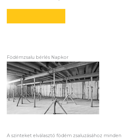
AJÁNLATOT KÉREK
Födémzsalu bérlés Napkor
A szinteket elválasztó födém zsaluzásához minden