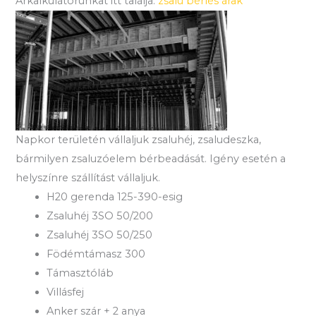
Árkalkulátorunkat itt találja:
zsalu bérlés árak
Napkor területén vállaljuk zsaluhéj, zsaludeszka,
bármilyen zsaluzóelem bérbeadását. Igény esetén a
helyszínre szállítást vállaljuk.
H20 gerenda 125-390-esig
Zsaluhéj 3SO 50/200
Zsaluhéj 3SO 50/250
Födémtámasz 300
Támasztóláb
Villásfej
Anker szár + 2 anya