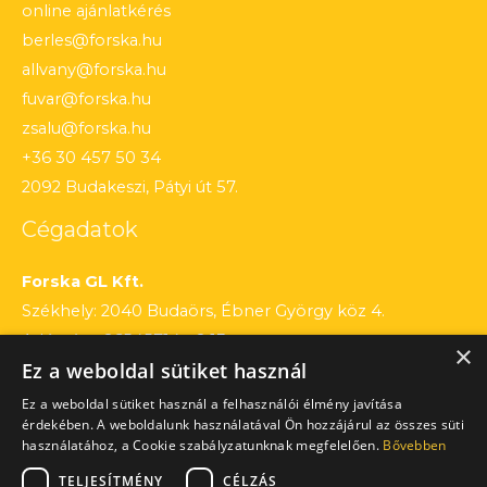
online ajánlatkérés
berles@forska.hu
allvany@forska.hu
fuvar@forska.hu
zsalu@forska.hu
+36 30 457 50 34
2092 Budakeszi, Pátyi út 57.
Cégadatok
Forska GL Kft.
Székhely: 2040 Budaörs, Ébner György köz 4.
Adószám: 26545714 – 2 13
×
Ez a weboldal sütiket használ
Cégjegyzékszám: 13 – 09 – 195803
Számlaszám: 12010154 – 01660751 – 00100001
Ez a weboldal sütiket használ a felhasználói élmény javítása
érdekében. A weboldalunk használatával Ön hozzájárul az összes süti
használatához, a Cookie szabályzatunknak megfelelően.
Bővebben
TELJESÍTMÉNY
CÉLZÁS