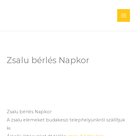
Skip
to
content
Zsalu bérlés Napkor
Zsalu bérlés Napkor
A zsalu elemeket budakeszi telephelyünkről szállítjuk
ki.