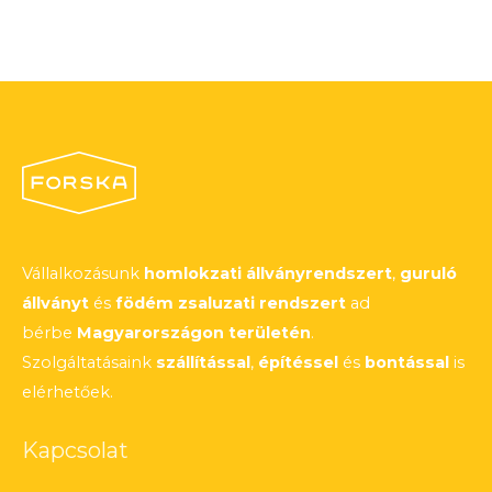
Vállalkozásunk
homlokzati állványrendszert
,
guruló
állványt
és
födém zsaluzati rendszert
ad
bérbe
Magyarországon területén
.
Szolgáltatásaink
szállítással
,
építéssel
és
bontással
is
elérhetőek.
Kapcsolat