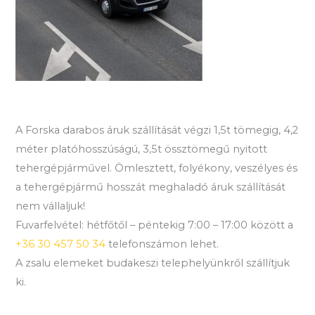
A Forska darabos áruk szállítását végzi 1,5t tömegig, 4,2
méter platóhosszúságú, 3,5t össztömegű nyitott
tehergépjárművel. Ömlesztett, folyékony, veszélyes és
a tehergépjármű hosszát meghaladó áruk szállítását
nem vállaljuk!
Fuvarfelvétel: hétfőtől – péntekig 7:00 – 17:00 között a
+36 30 457 50 34
telefonszámon lehet.
A zsalu elemeket budakeszi telephelyünkről szállítjuk
ki.