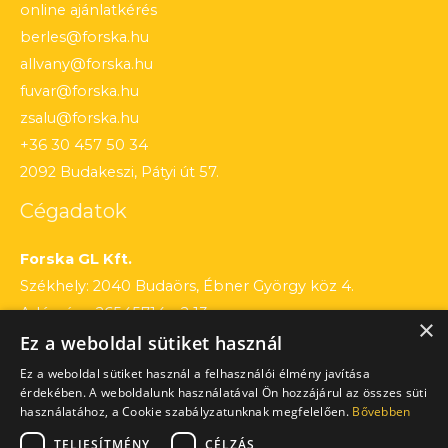
online ajánlatkérés
berles@forska.hu
allvany@forska.hu
fuvar@forska.hu
zsalu@forska.hu
+36 30 457 50 34
2092 Budakeszi, Pátyi út 57.
Cégadatok
Forska GL Kft.
Székhely: 2040 Budaörs, Ébner György köz 4.
Adószám: 26545714 – 2 13
×
Ez a weboldal sütiket használ
Cégjegyzékszám: 13 – 09 – 195803
Számlaszám: 12010154 – 01660751 – 00100001
Ez a weboldal sütiket használ a felhasználói élmény javítása
érdekében. A weboldalunk használatával Ön hozzájárul az összes süti
használatához, a Cookie szabályzatunknak megfelelően.
Bővebben
TELJESÍTMÉNY
CÉLZÁS