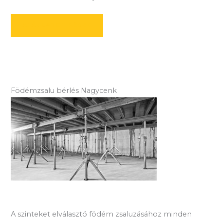
AJÁNLATOT KÉREK
Födémzsalu bérlés Nagycenk
A szinteket elválasztó födém zsaluzásához minden