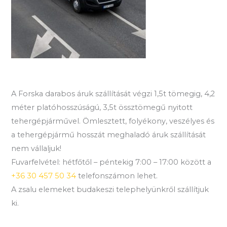
A Forska darabos áruk szállítását végzi 1,5t tömegig, 4,2
méter platóhosszúságú, 3,5t össztömegű nyitott
tehergépjárművel. Ömlesztett, folyékony, veszélyes és
a tehergépjármű hosszát meghaladó áruk szállítását
nem vállaljuk!
Fuvarfelvétel: hétfőtől – péntekig 7:00 – 17:00 között a
+36 30 457 50 34
telefonszámon lehet.
A zsalu elemeket budakeszi telephelyünkről szállítjuk
ki.