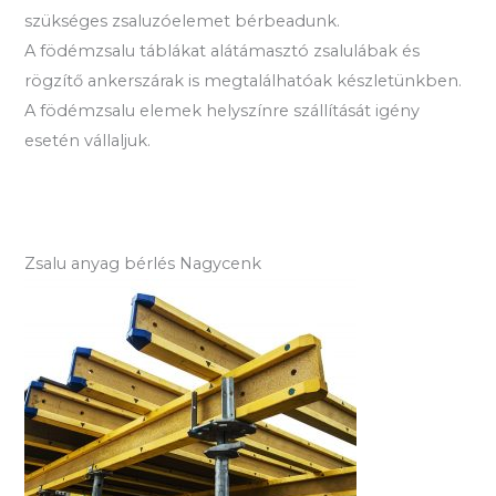
szükséges zsaluzóelemet bérbeadunk.
A födémzsalu táblákat alátámasztó zsalulábak és
rögzítő ankerszárak is megtalálhatóak készletünkben.
A födémzsalu elemek helyszínre szállítását igény
esetén vállaljuk.
Zsalu anyag bérlés Nagycenk