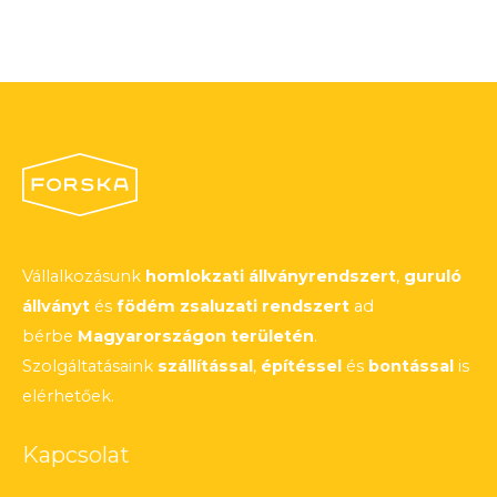
Vállalkozásunk
homlokzati állványrendszert
,
guruló
állványt
és
födém zsaluzati rendszert
ad
bérbe
Magyarországon területén
.
Szolgáltatásaink
szállítással
,
építéssel
és
bontással
is
elérhetőek.
Kapcsolat