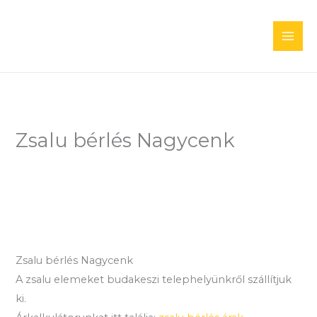
Skip
to
content
Zsalu bérlés Nagycenk
Zsalu bérlés Nagycenk
A zsalu elemeket budakeszi telephelyünkről szállítjuk
ki.