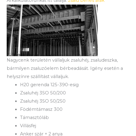
Árkalkulátorunkat itt találja:
zsalu bérlés árak
Nagycenk területén vállaljuk zsaluhéj, zsaludeszka,
bármilyen zsaluzóelem bérbeadását. Igény esetén a
helyszínre szállítást vállaljuk.
H20 gerenda 125-390-esig
Zsaluhéj 3SO 50/200
Zsaluhéj 3SO 50/250
Födémtámasz 300
Támasztóláb
Villásfej
Anker szár + 2 anya