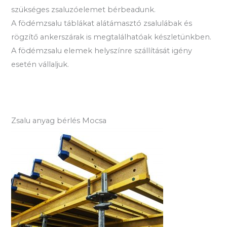
szükséges zsaluzóelemet bérbeadunk.
A födémzsalu táblákat alátámasztó zsalulábak és
rögzítő ankerszárak is megtalálhatóak készletünkben.
A födémzsalu elemek helyszínre szállítását igény
esetén vállaljuk.
Zsalu anyag bérlés Mocsa