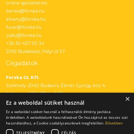
online ajánlatkérés
berles@forska.hu
allvany@forska.hu
fuvar@forska.hu
zsalu@forska.hu
+36 30 457 50 34
2092 Budakeszi, Pátyi út 57.
Cégadatok
Forska GL Kft.
Székhely: 2040 Budaörs, Ébner György köz 4.
Adószám: 26545714 – 2 13
×
Ez a weboldal sütiket használ
Cégjegyzékszám: 13 – 09 – 195803
Számlaszám: 12010154 – 01660751 – 00100001
Ez a weboldal sütiket használ a felhasználói élmény javítása
érdekében. A weboldalunk használatával Ön hozzájárul az összes süti
használatához, a Cookie szabályzatunknak megfelelően.
Bővebben
TELJESÍTMÉNY
CÉLZÁS