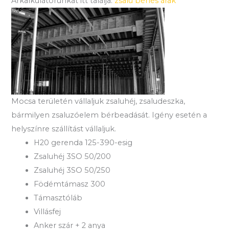
Árkalkulátorunkat itt találja:
zsalu bérlés árak
Mocsa területén vállaljuk zsaluhéj, zsaludeszka,
bármilyen zsaluzóelem bérbeadását. Igény esetén a
helyszínre szállítást vállaljuk.
H20 gerenda 125-390-esig
Zsaluhéj 3SO 50/200
Zsaluhéj 3SO 50/250
Födémtámasz 300
Támasztóláb
Villásfej
Anker szár + 2 anya