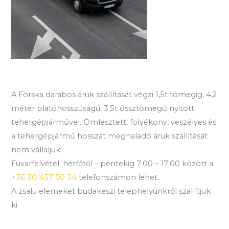
A Forska darabos áruk szállítását végzi 1,5t tömegig, 4,2
méter platóhosszúságú, 3,5t össztömegű nyitott
tehergépjárművel. Ömlesztett, folyékony, veszélyes és
a tehergépjármű hosszát meghaladó áruk szállítását
nem vállaljuk!
Fuvarfelvétel: hétfőtől – péntekig 7:00 – 17:00 között a
+36 30 457 50 34
telefonszámon lehet.
A zsalu elemeket budakeszi telephelyünkről szállítjuk
ki.