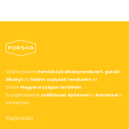
Vállalkozásunk
homlokzati állványrendszert
,
guruló
állványt
és
födém zsaluzati rendszert
ad
bérbe
Magyarországon területén
.
Szolgáltatásaink
szállítással
,
építéssel
és
bontással
is
elérhetőek.
Kapcsolat