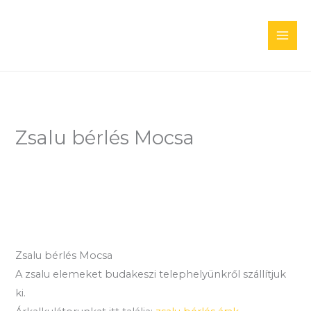
Skip
to
content
Zsalu bérlés Mocsa
Zsalu bérlés Mocsa
A zsalu elemeket budakeszi telephelyünkről szállítjuk
ki.