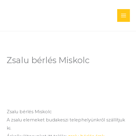
Skip
to
content
Zsalu bérlés Miskolc
Zsalu bérlés Miskolc
A zsalu elemeket budakeszi telephelyünkről szállítjuk
ki.