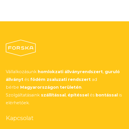
Vállalkozásunk
homlokzati állványrendszert
,
guruló
állványt
és
födém zsaluzati rendszert
ad
bérbe
Magyarországon területén
.
Szolgáltatásaink
szállítással
,
építéssel
és
bontással
is
elérhetőek.
Kapcsolat