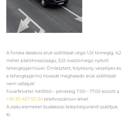
A Forska darabos áruk szállítását végzi 1,5t tömegig, 4,2
méter platóhosszúságú, 3,5t össztömegű nyitott
tehergépjárművel. Ömlesztett, folyékony, veszélyes és
a tehergépjármű hosszát meghaladó áruk szállítását
nem vállaljuk!
Fuvarfelvétel: hétfőtől – péntekig 7:00 – 17:00 között a
+36 30 457 50 34
telefonszámon lehet.
A zsalu elemeket budakeszi telephelyünkről szállítjuk
ki.