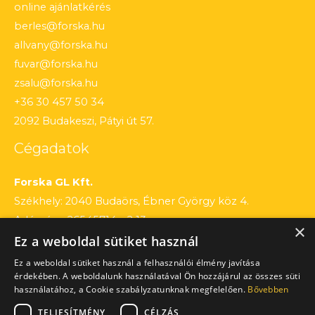
online ajánlatkérés
berles@forska.hu
allvany@forska.hu
fuvar@forska.hu
zsalu@forska.hu
+36 30 457 50 34
2092 Budakeszi, Pátyi út 57.
Cégadatok
Forska GL Kft.
Székhely: 2040 Budaörs, Ébner György köz 4.
Adószám: 26545714 – 2 13
×
Ez a weboldal sütiket használ
Cégjegyzékszám: 13 – 09 – 195803
Számlaszám: 12010154 – 01660751 – 00100001
Ez a weboldal sütiket használ a felhasználói élmény javítása
érdekében. A weboldalunk használatával Ön hozzájárul az összes süti
használatához, a Cookie szabályzatunknak megfelelően.
Bővebben
TELJESÍTMÉNY
CÉLZÁS