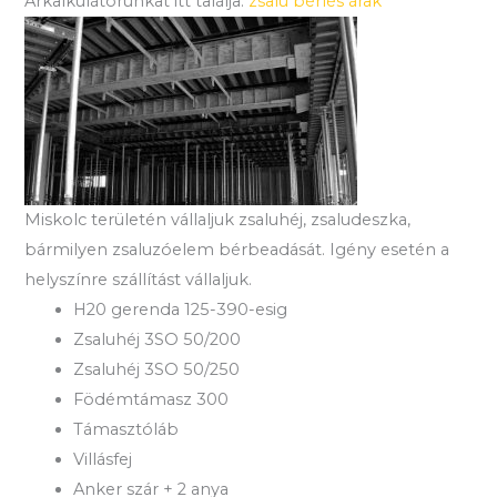
Árkalkulátorunkat itt találja:
zsalu bérlés árak
Miskolc területén vállaljuk zsaluhéj, zsaludeszka,
bármilyen zsaluzóelem bérbeadását. Igény esetén a
helyszínre szállítást vállaljuk.
H20 gerenda 125-390-esig
Zsaluhéj 3SO 50/200
Zsaluhéj 3SO 50/250
Födémtámasz 300
Támasztóláb
Villásfej
Anker szár + 2 anya