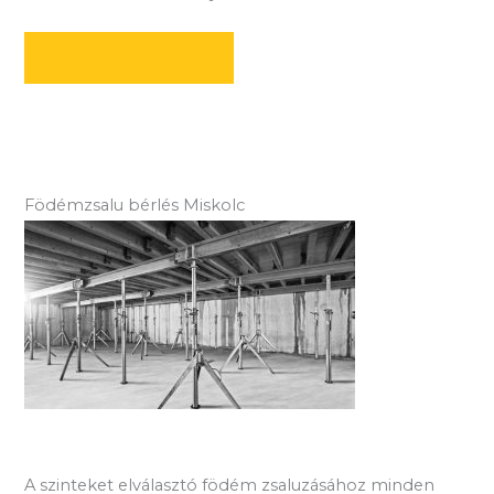
AJÁNLATOT KÉREK
Födémzsalu bérlés Miskolc
A szinteket elválasztó födém zsaluzásához minden