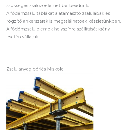
szükséges zsaluzóelemet bérbeadunk.
A födémzsalu táblákat alátámasztó zsalulábak és
rögzítő ankerszárak is megtalálhatóak készletünkben.
A födémzsalu elemek helyszínre szállítását igény
esetén vállaljuk.
Zsalu anyag bérlés Miskolc