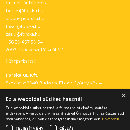
online ajánlatkérés
berles@forska.hu
allvany@forska.hu
fuvar@forska.hu
zsalu@forska.hu
+36 30 457 50 34
2092 Budakeszi, Pátyi út 57.
Cégadatok
Forska GL Kft.
Székhely: 2040 Budaörs, Ébner György köz 4.
Adószám: 26545714 – 2 13
×
Ez a weboldal sütiket használ
Cégjegyzékszám: 13 – 09 – 195803
Számlaszám: 12010154 – 01660751 – 00100001
Ez a weboldal sütiket használ a felhasználói élmény javítása
érdekében. A weboldalunk használatával Ön hozzájárul az összes süti
használatához, a Cookie szabályzatunknak megfelelően.
Bővebben
TELJESÍTMÉNY
CÉLZÁS