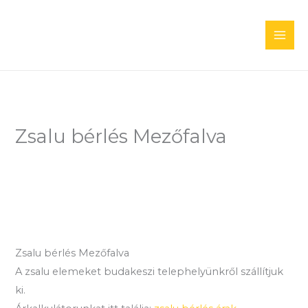
Skip
to
content
Zsalu bérlés Mezőfalva
Zsalu bérlés Mezőfalva
A zsalu elemeket budakeszi telephelyünkről szállítjuk
ki.