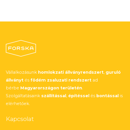
Vállalkozásunk
homlokzati állványrendszert
,
guruló
állványt
és
födém zsaluzati rendszert
ad
bérbe
Magyarországon területén
.
Szolgáltatásaink
szállítással
,
építéssel
és
bontással
is
elérhetőek.
Kapcsolat