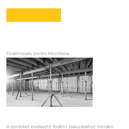
AJÁNLATOT KÉREK
Födémzsalu bérlés Mezőfalva
A szinteket elválasztó födém zsaluzásához minden