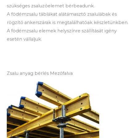
szükséges zsaluzóelemet bérbeadunk.
A födémzsalu táblákat alátámasztó zsalulábak és
rögzítő ankerszárak is megtalálhatóak készletünkben.
A födémzsalu elemek helyszínre szállítását igény
esetén vállaljuk.
Zsalu anyag bérlés Mezőfalva