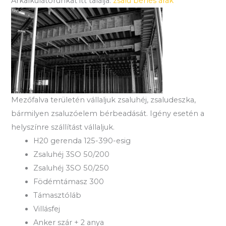
Árkalkulátorunkat itt találja:
zsalu bérlés árak
Mezőfalva területén vállaljuk zsaluhéj, zsaludeszka,
bármilyen zsaluzóelem bérbeadását. Igény esetén a
helyszínre szállítást vállaljuk.
H20 gerenda 125-390-esig
Zsaluhéj 3SO 50/200
Zsaluhéj 3SO 50/250
Födémtámasz 300
Támasztóláb
Villásfej
Anker szár + 2 anya