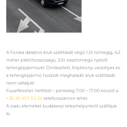
A Forska darabos áruk szállítását végzi 1,5t tömegig, 4,2
méter platóhosszúságú, 3,5t össztömegű nyitott
tehergépjárművel. Ömlesztett, folyékony, veszélyes és
a tehergépjármű hosszát meghaladó áruk szállítását
nem vállaljuk!
Fuvarfelvétel: hétfőtől – péntekig 7:00 – 17:00 között a
+36 30 457 50 34
telefonszámon lehet.
A zsalu elemeket budakeszi telephelyünkről szállítjuk
ki.