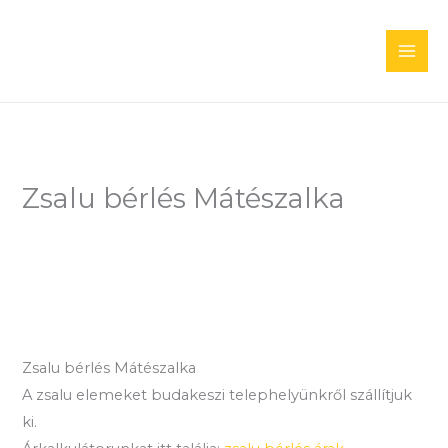
Skip
to
content
Zsalu bérlés Mátészalka
Zsalu bérlés Mátészalka
A zsalu elemeket budakeszi telephelyünkről szállítjuk
ki.