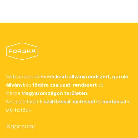
Vállalkozásunk
homlokzati állványrendszert
,
guruló
állványt
és
födém zsaluzati rendszert
ad
bérbe
Magyarországon területén
.
Szolgáltatásaink
szállítással
,
építéssel
és
bontással
is
elérhetőek.
Kapcsolat