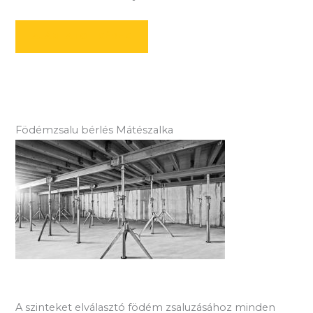
AJÁNLATOT KÉREK
Födémzsalu bérlés Mátészalka
A szinteket elválasztó födém zsaluzásához minden