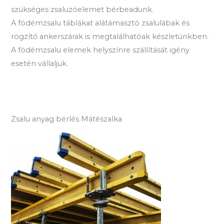
szükséges zsaluzóelemet bérbeadunk.
A födémzsalu táblákat alátámasztó zsalulábak és
rögzítő ankerszárak is megtalálhatóak készletünkben.
A födémzsalu elemek helyszínre szállítását igény
esetén vállaljuk.
Zsalu anyag bérlés Mátészalka