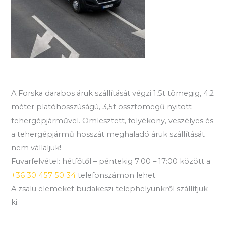
A Forska darabos áruk szállítását végzi 1,5t tömegig, 4,2
méter platóhosszúságú, 3,5t össztömegű nyitott
tehergépjárművel. Ömlesztett, folyékony, veszélyes és
a tehergépjármű hosszát meghaladó áruk szállítását
nem vállaljuk!
Fuvarfelvétel: hétfőtől – péntekig 7:00 – 17:00 között a
+36 30 457 50 34
telefonszámon lehet.
A zsalu elemeket budakeszi telephelyünkről szállítjuk
ki.