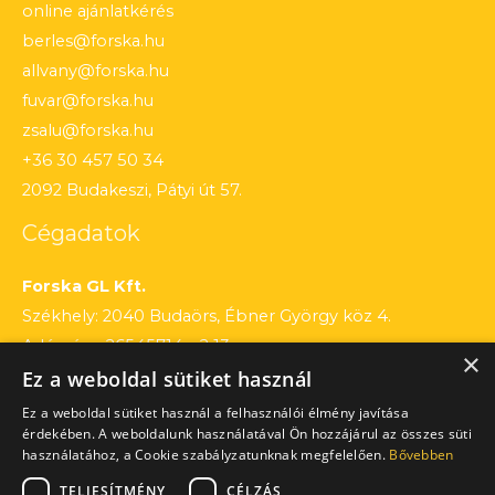
online ajánlatkérés
berles@forska.hu
allvany@forska.hu
fuvar@forska.hu
zsalu@forska.hu
+36 30 457 50 34
2092 Budakeszi, Pátyi út 57.
Cégadatok
Forska GL Kft.
Székhely: 2040 Budaörs, Ébner György köz 4.
Adószám: 26545714 – 2 13
×
Ez a weboldal sütiket használ
Cégjegyzékszám: 13 – 09 – 195803
Számlaszám: 12010154 – 01660751 – 00100001
Ez a weboldal sütiket használ a felhasználói élmény javítása
érdekében. A weboldalunk használatával Ön hozzájárul az összes süti
használatához, a Cookie szabályzatunknak megfelelően.
Bővebben
TELJESÍTMÉNY
CÉLZÁS