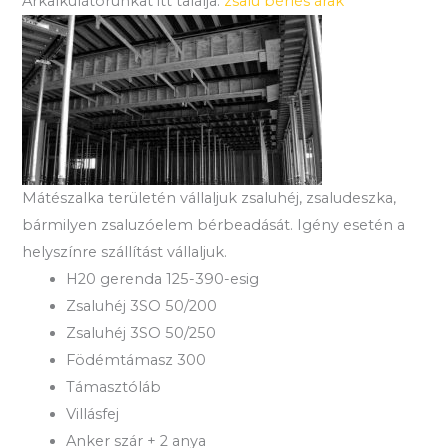
Árkalkulátorunkat itt találja:
zsalu bérlés árak
Mátészalka területén vállaljuk zsaluhéj, zsaludeszka,
bármilyen zsaluzóelem bérbeadását. Igény esetén a
helyszínre szállítást vállaljuk.
H20 gerenda 125-390-esig
Zsaluhéj 3SO 50/200
Zsaluhéj 3SO 50/250
Födémtámasz 300
Támasztóláb
Villásfej
Anker szár + 2 anya