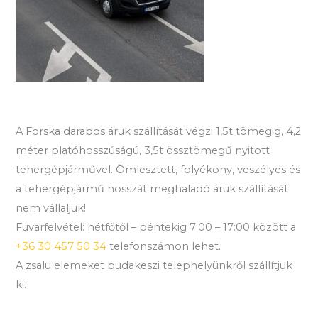
A Forska darabos áruk szállítását végzi 1,5t tömegig, 4,2
méter platóhosszúságú, 3,5t össztömegű nyitott
tehergépjárművel. Ömlesztett, folyékony, veszélyes és
a tehergépjármű hosszát meghaladó áruk szállítását
nem vállaljuk!
Fuvarfelvétel: hétfőtől – péntekig 7:00 – 17:00 között a
+36 30 457 50 34
telefonszámon lehet.
A zsalu elemeket budakeszi telephelyünkről szállítjuk
ki.