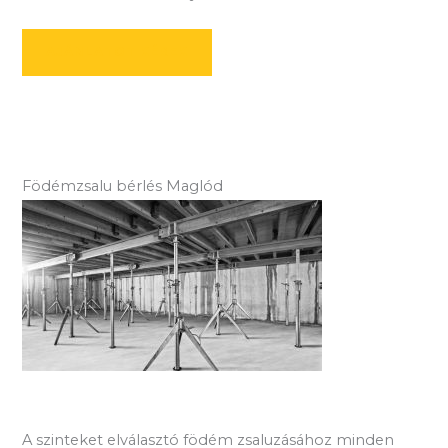
AJÁNLATOT KÉREK
Födémzsalu bérlés Maglód
A szinteket elválasztó födém zsaluzásához minden