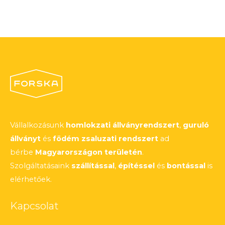
Vállalkozásunk
homlokzati állványrendszert
,
guruló
állványt
és
födém zsaluzati rendszert
ad
bérbe
Magyarországon területén
.
Szolgáltatásaink
szállítással
,
építéssel
és
bontással
is
elérhetőek.
Kapcsolat