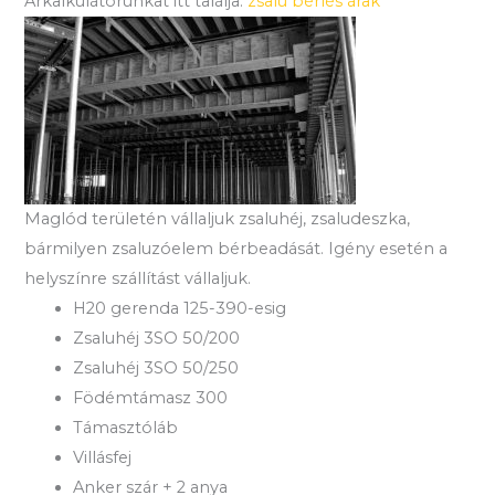
Árkalkulátorunkat itt találja:
zsalu bérlés árak
Maglód területén vállaljuk zsaluhéj, zsaludeszka,
bármilyen zsaluzóelem bérbeadását. Igény esetén a
helyszínre szállítást vállaljuk.
H20 gerenda 125-390-esig
Zsaluhéj 3SO 50/200
Zsaluhéj 3SO 50/250
Födémtámasz 300
Támasztóláb
Villásfej
Anker szár + 2 anya