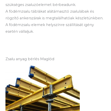
szükséges zsaluzóelemet bérbeadunk.
A födémzsalu táblákat alátámasztó zsalulábak és
rögzítő ankerszárak is megtalálhatóak készletünkben.
A födémzsalu elemek helyszínre szállítását igény
esetén vállaljuk.
Zsalu anyag bérlés Maglód