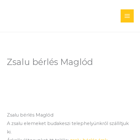
Skip
to
content
Zsalu bérlés Maglód
Zsalu bérlés Maglód
A zsalu elemeket budakeszi telephelyünkről szállítjuk
ki.