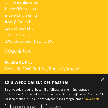
online ajánlatkérés
berles@forska.hu
allvany@forska.hu
fuvar@forska.hu
zsalu@forska.hu
+36 30 457 50 34
2092 Budakeszi, Pátyi út 57.
Cégadatok
Forska GL Kft.
Székhely: 2040 Budaörs, Ébner György köz 4.
Adószám: 26545714 – 2 13
×
Ez a weboldal sütiket használ
Cégjegyzékszám: 13 – 09 – 195803
Számlaszám: 12010154 – 01660751 – 00100001
Ez a weboldal sütiket használ a felhasználói élmény javítása
érdekében. A weboldalunk használatával Ön hozzájárul az összes süti
használatához, a Cookie szabályzatunknak megfelelően.
Bővebben
TELJESÍTMÉNY
CÉLZÁS