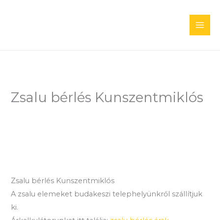
Skip
to
content
Zsalu bérlés Kunszentmiklós
Zsalu bérlés Kunszentmiklós
A zsalu elemeket budakeszi telephelyünkről szállítjuk
ki.