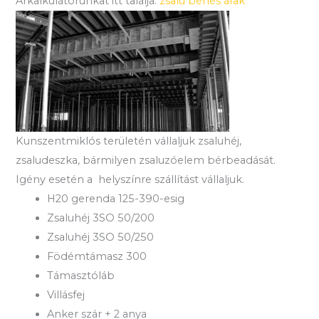
Árkalkulátorunkat itt találja:
zsalu bérlés árak
Kunszentmiklós területén vállaljuk zsaluhéj,
zsaludeszka, bármilyen zsaluzóelem bérbeadását.
Igény esetén a helyszínre szállítást vállaljuk.
H20 gerenda 125-390-esig
Zsaluhéj 3SO 50/200
Zsaluhéj 3SO 50/250
Födémtámasz 300
Támasztóláb
Villásfej
Anker szár + 2 anya