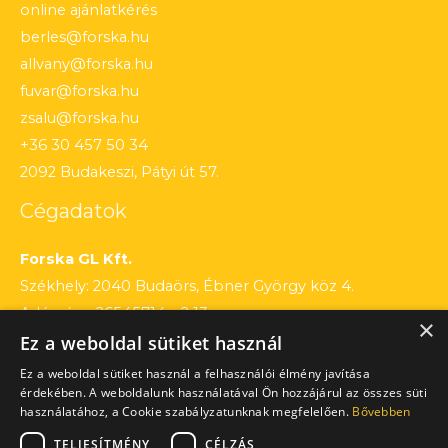
online ajánlatkérés
berles@forska.hu
allvany@forska.hu
fuvar@forska.hu
zsalu@forska.hu
+36 30 457 50 34
2092 Budakeszi, Pátyi út 57.
Cégadatok
Forska GL Kft.
Székhely: 2040 Budaörs, Ébner György köz 4.
Adószám: 26545714 – 2 13
×
Ez a weboldal sütiket használ
Cégjegyzékszám: 13 – 09 – 195803
Számlaszám: 12010154 – 01660751 – 00100001
Ez a weboldal sütiket használ a felhasználói élmény javítása
érdekében. A weboldalunk használatával Ön hozzájárul az összes süti
használatához, a Cookie szabályzatunknak megfelelően.
Bővebben
TELJESÍTMÉNY
CÉLZÁS