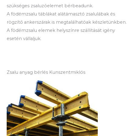
szükséges zsaluzóelemet bérbeadunk.
A födémzsalu táblákat alátámasztó zsalulábak és
rögzítő ankerszárak is megtalálhatóak készletünkben.
A födémzsalu elemek helyszínre szállítását igény
esetén vállaljuk.
Zsalu anyag bérlés Kunszentmiklós