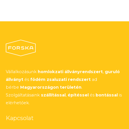
Vállalkozásunk
homlokzati állványrendszert
,
guruló
állványt
és
födém zsaluzati rendszert
ad
bérbe
Magyarországon területén
.
Szolgáltatásaink
szállítással
,
építéssel
és
bontással
is
elérhetőek.
Kapcsolat