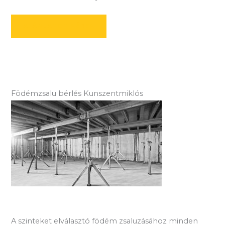
AJÁNLATOT KÉREK
Födémzsalu bérlés Kunszentmiklós
A szinteket elválasztó födém zsaluzásához minden