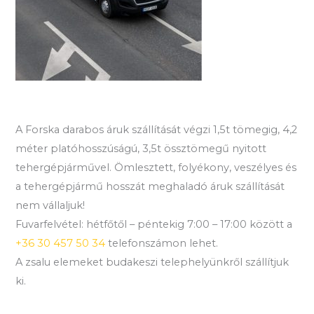
A Forska darabos áruk szállítását végzi 1,5t tömegig, 4,2
méter platóhosszúságú, 3,5t össztömegű nyitott
tehergépjárművel. Ömlesztett, folyékony, veszélyes és
a tehergépjármű hosszát meghaladó áruk szállítását
nem vállaljuk!
Fuvarfelvétel: hétfőtől – péntekig 7:00 – 17:00 között a
+36 30 457 50 34
telefonszámon lehet.
A zsalu elemeket budakeszi telephelyünkről szállítjuk
ki.