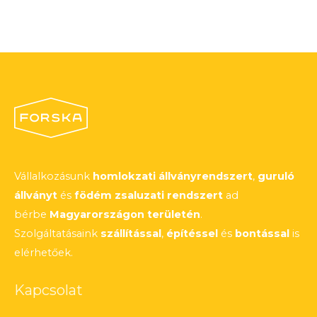
Vállalkozásunk
homlokzati állványrendszert
,
guruló
állványt
és
födém zsaluzati rendszert
ad
bérbe
Magyarországon területén
.
Szolgáltatásaink
szállítással
,
építéssel
és
bontással
is
elérhetőek.
Kapcsolat