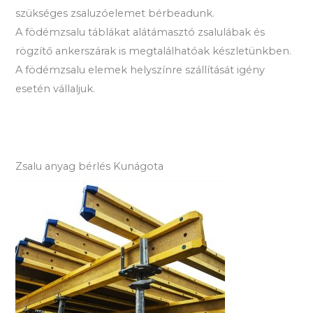
szükséges zsaluzóelemet bérbeadunk.
A födémzsalu táblákat alátámasztó zsalulábak és
rögzítő ankerszárak is megtalálhatóak készletünkben.
A födémzsalu elemek helyszínre szállítását igény
esetén vállaljuk.
Zsalu anyag bérlés Kunágota