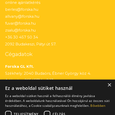
online ajánlatkérés
berles@forska.hu
allvany@forska.hu
fuvar@forska.hu
zsalu@forska.hu
+36 30 457 50 34
2092 Budakeszi, Pátyi út 57.
Cégadatok
Forska GL Kft.
Székhely: 2040 Budaörs, Ébner György köz 4.
Adószám: 26545714 – 2 13
×
Ez a weboldal sütiket használ
Cégjegyzékszám: 13 – 09 – 195803
Számlaszám: 12010154 – 01660751 – 00100001
Ez a weboldal sütiket használ a felhasználói élmény javítása
érdekében. A weboldalunk használatával Ön hozzájárul az összes süti
használatához, a Cookie szabályzatunknak megfelelően.
Bővebben
TELJESÍTMÉNY
CÉLZÁS