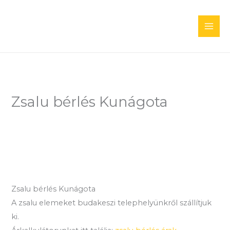
Skip
to
content
Zsalu bérlés Kunágota
Zsalu bérlés Kunágota
A zsalu elemeket budakeszi telephelyünkről szállítjuk
ki.