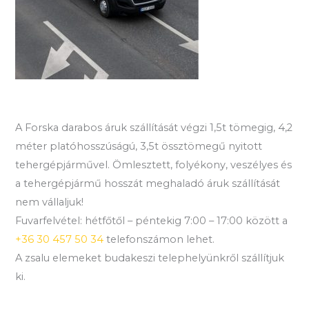
A Forska darabos áruk szállítását végzi 1,5t tömegig, 4,2
méter platóhosszúságú, 3,5t össztömegű nyitott
tehergépjárművel. Ömlesztett, folyékony, veszélyes és
a tehergépjármű hosszát meghaladó áruk szállítását
nem vállaljuk!
Fuvarfelvétel: hétfőtől – péntekig 7:00 – 17:00 között a
+36 30 457 50 34
telefonszámon lehet.
A zsalu elemeket budakeszi telephelyünkről szállítjuk
ki.