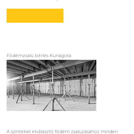
AJÁNLATOT KÉREK
Födémzsalu bérlés Kunágota
A szinteket elválasztó födém zsaluzásához minden