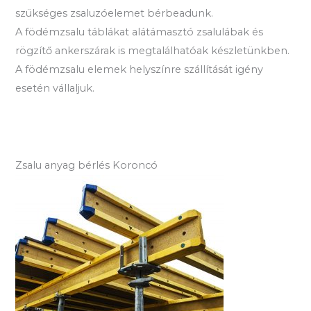
szükséges zsaluzóelemet bérbeadunk.
A födémzsalu táblákat alátámasztó zsalulábak és
rögzítő ankerszárak is megtalálhatóak készletünkben.
A födémzsalu elemek helyszínre szállítását igény
esetén vállaljuk.
Zsalu anyag bérlés Koroncó