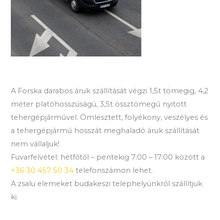
A Forska darabos áruk szállítását végzi 1,5t tömegig, 4,2
méter platóhosszúságú, 3,5t össztömegű nyitott
tehergépjárművel. Ömlesztett, folyékony, veszélyes és
a tehergépjármű hosszát meghaladó áruk szállítását
nem vállaljuk!
Fuvarfelvétel: hétfőtől – péntekig 7:00 – 17:00 között a
+36 30 457 50 34
telefonszámon lehet.
A zsalu elemeket budakeszi telephelyünkről szállítjuk
ki.