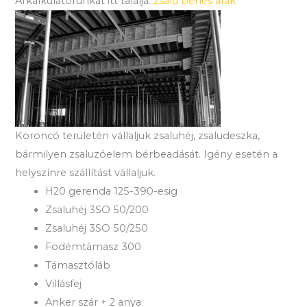
Árkalkulátorunkat itt találja:
zsalu bérlés árak
Koroncó területén vállaljuk zsaluhéj, zsaludeszka,
bármilyen zsaluzóelem bérbeadását. Igény esetén a
helyszínre szállítást vállaljuk.
H20 gerenda 125-390-esig
Zsaluhéj 3SO 50/200
Zsaluhéj 3SO 50/250
Födémtámasz 300
Támasztóláb
Villásfej
Anker szár + 2 anya