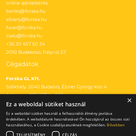
online ajánlatkérés
berles@forska.hu
allvany@forska.hu
fuvar@forska.hu
zsalu@forska.hu
+36 30 457 50 34
2092 Budakeszi, Pátyi út 57.
Cégadatok
Forska GL Kft.
Székhely: 2040 Budaörs, Ébner György köz 4.
Adószám: 26545714 – 2 13
×
Ez a weboldal sütiket használ
Cégjegyzékszám: 13 – 09 – 195803
Számlaszám: 12010154 – 01660751 – 00100001
Ez a weboldal sütiket használ a felhasználói élmény javítása
érdekében. A weboldalunk használatával Ön hozzájárul az összes süti
használatához, a Cookie szabályzatunknak megfelelően.
Bővebben
TELJESÍTMÉNY
CÉLZÁS