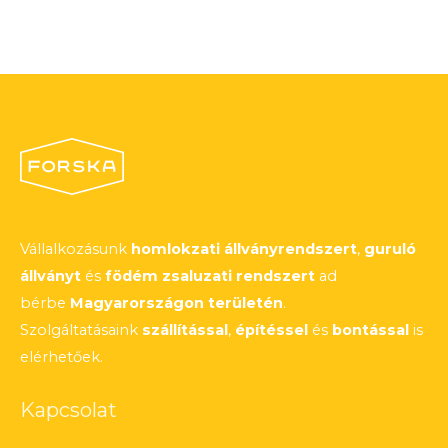
Vállalkozásunk
homlokzati állványrendszert
,
guruló
állványt
és
födém zsaluzati rendszert
ad
bérbe
Magyarországon területén
.
Szolgáltatásaink
szállítással
,
építéssel
és
bontással
is
elérhetőek.
Kapcsolat