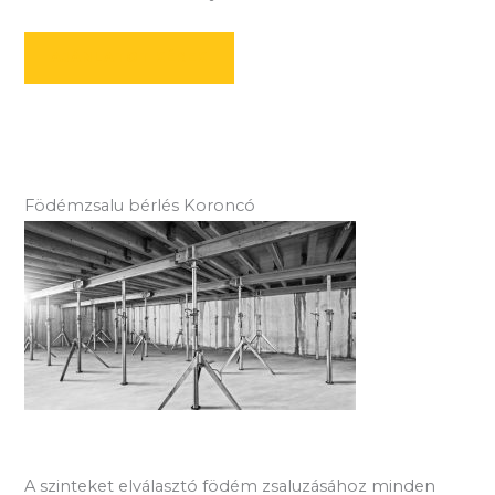
AJÁNLATOT KÉREK
Födémzsalu bérlés Koroncó
A szinteket elválasztó födém zsaluzásához minden