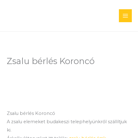
Skip
to
content
Zsalu bérlés Koroncó
Zsalu bérlés Koroncó
A zsalu elemeket budakeszi telephelyünkről szállítjuk
ki.