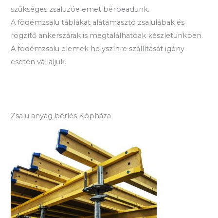
szükséges zsaluzóelemet bérbeadunk.
A födémzsalu táblákat alátámasztó zsalulábak és
rögzítő ankerszárak is megtalálhatóak készletünkben.
A födémzsalu elemek helyszínre szállítását igény
esetén vállaljuk.
Zsalu anyag bérlés Kópháza