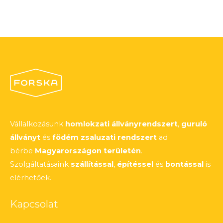
Vállalkozásunk
homlokzati állványrendszert
,
guruló
állványt
és
födém zsaluzati rendszert
ad
bérbe
Magyarországon területén
.
Szolgáltatásaink
szállítással
,
építéssel
és
bontással
is
elérhetőek.
Kapcsolat