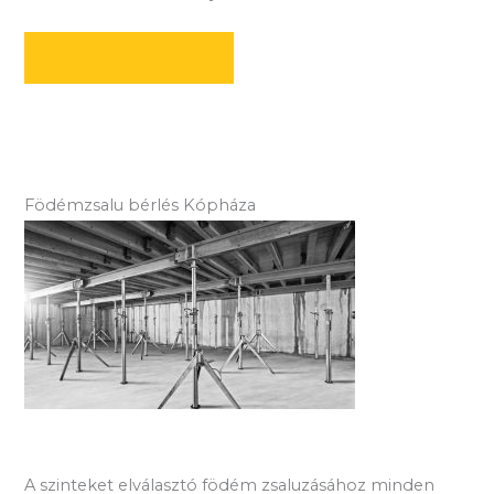
AJÁNLATOT KÉREK
Födémzsalu bérlés Kópháza
A szinteket elválasztó födém zsaluzásához minden