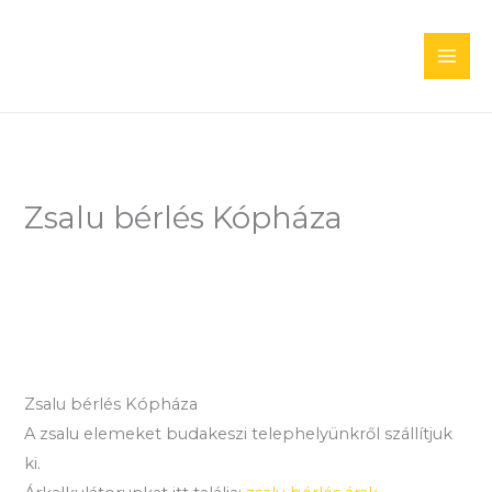
Skip
to
content
Zsalu bérlés Kópháza
Zsalu bérlés Kópháza
A zsalu elemeket budakeszi telephelyünkről szállítjuk
ki.