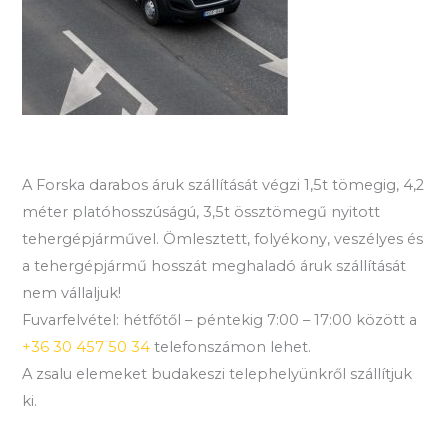
A Forska darabos áruk szállítását végzi 1,5t tömegig, 4,2
méter platóhosszúságú, 3,5t össztömegű nyitott
tehergépjárművel. Ömlesztett, folyékony, veszélyes és
a tehergépjármű hosszát meghaladó áruk szállítását
nem vállaljuk!
Fuvarfelvétel: hétfőtől – péntekig 7:00 – 17:00 között a
+36 30 457 50 34
telefonszámon lehet.
A zsalu elemeket budakeszi telephelyünkről szállítjuk
ki.