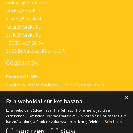
online ajánlatkérés
berles@forska.hu
allvany@forska.hu
fuvar@forska.hu
zsalu@forska.hu
+36 30 457 50 34
2092 Budakeszi, Pátyi út 57.
Cégadatok
Forska GL Kft.
Székhely: 2040 Budaörs, Ébner György köz 4.
Adószám: 26545714 – 2 13
×
Ez a weboldal sütiket használ
Cégjegyzékszám: 13 – 09 – 195803
Számlaszám: 12010154 – 01660751 – 00100001
Ez a weboldal sütiket használ a felhasználói élmény javítása
érdekében. A weboldalunk használatával Ön hozzájárul az összes süti
használatához, a Cookie szabályzatunknak megfelelően.
Bővebben
TELJESÍTMÉNY
CÉLZÁS