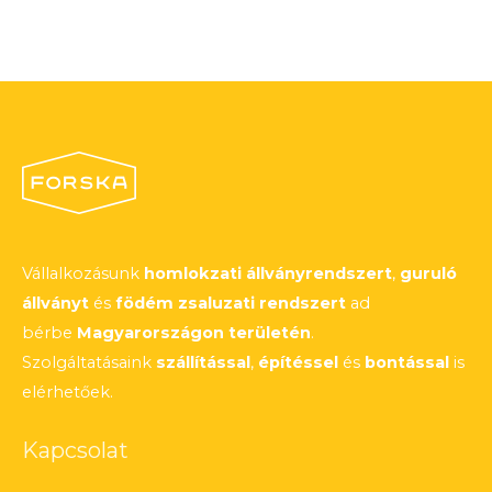
Vállalkozásunk
homlokzati állványrendszert
,
guruló
állványt
és
födém zsaluzati rendszert
ad
bérbe
Magyarországon területén
.
Szolgáltatásaink
szállítással
,
építéssel
és
bontással
is
elérhetőek.
Kapcsolat