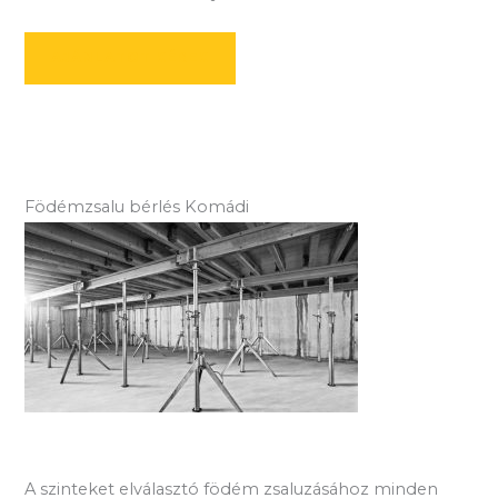
AJÁNLATOT KÉREK
Födémzsalu bérlés Komádi
A szinteket elválasztó födém zsaluzásához minden