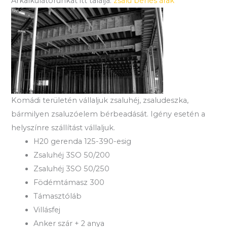
Árkalkulátorunkat itt találja:
zsalu bérlés árak
Komádi területén vállaljuk zsaluhéj, zsaludeszka,
bármilyen zsaluzóelem bérbeadását. Igény esetén a
helyszínre szállítást vállaljuk.
H20 gerenda 125-390-esig
Zsaluhéj 3SO 50/200
Zsaluhéj 3SO 50/250
Födémtámasz 300
Támasztóláb
Villásfej
Anker szár + 2 anya