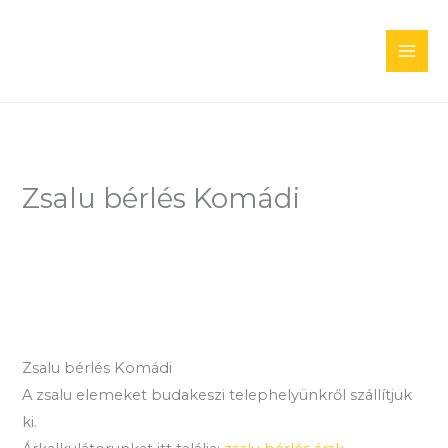
Skip
to
content
Zsalu bérlés Komádi
Zsalu bérlés Komádi
A zsalu elemeket budakeszi telephelyünkről szállítjuk
ki.