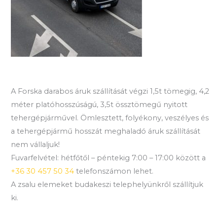
A Forska darabos áruk szállítását végzi 1,5t tömegig, 4,2
méter platóhosszúságú, 3,5t össztömegű nyitott
tehergépjárművel. Ömlesztett, folyékony, veszélyes és
a tehergépjármű hosszát meghaladó áruk szállítását
nem vállaljuk!
Fuvarfelvétel: hétfőtől – péntekig 7:00 – 17:00 között a
+36 30 457 50 34
telefonszámon lehet.
A zsalu elemeket budakeszi telephelyünkről szállítjuk
ki.