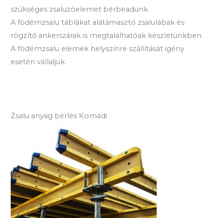
szükséges zsaluzóelemet bérbeadunk.
A födémzsalu táblákat alátámasztó zsalulábak és
rögzítő ankerszárak is megtalálhatóak készletünkben.
A födémzsalu elemek helyszínre szállítását igény
esetén vállaljuk.
Zsalu anyag bérlés Komádi