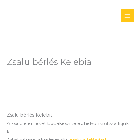
Skip
to
content
Zsalu bérlés Kelebia
Zsalu bérlés Kelebia
A zsalu elemeket budakeszi telephelyünkről szállítjuk
ki.