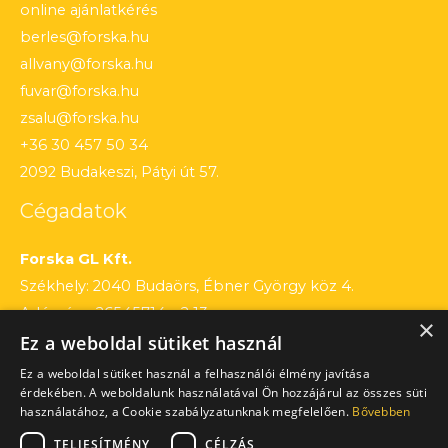
online ajánlatkérés
berles@forska.hu
allvany@forska.hu
fuvar@forska.hu
zsalu@forska.hu
+36 30 457 50 34
2092 Budakeszi, Pátyi út 57.
Cégadatok
Forska GL Kft.
Székhely: 2040 Budaörs, Ébner György köz 4.
Adószám: 26545714 – 2 13
×
Ez a weboldal sütiket használ
Cégjegyzékszám: 13 – 09 – 195803
Számlaszám: 12010154 – 01660751 – 00100001
Ez a weboldal sütiket használ a felhasználói élmény javítása
érdekében. A weboldalunk használatával Ön hozzájárul az összes süti
használatához, a Cookie szabályzatunknak megfelelően.
Bővebben
TELJESÍTMÉNY
CÉLZÁS