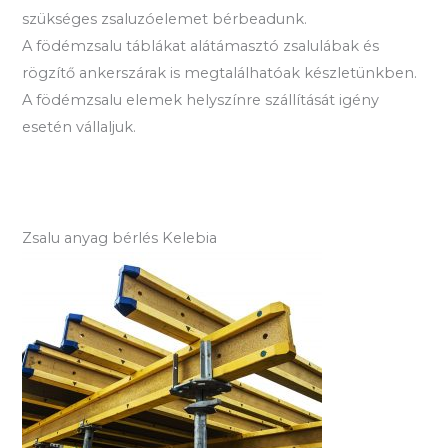
szükséges zsaluzóelemet bérbeadunk.
A födémzsalu táblákat alátámasztó zsalulábak és
rögzítő ankerszárak is megtalálhatóak készletünkben.
A födémzsalu elemek helyszínre szállítását igény
esetén vállaljuk.
Zsalu anyag bérlés Kelebia