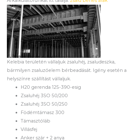
Árkalkulátorunkat itt találja:
zsalu bérlés árak
Kelebia területén vállaljuk zsaluhéj, zsaludeszka,
bármilyen zsaluzóelem bérbeadását. Igény esetén a
helyszínre szállítást vállaljuk.
H20 gerenda 125-390-esig
Zsaluhéj 3SO 50/200
Zsaluhéj 3SO 50/250
Födémtámasz 300
Támasztóláb
Villásfej
Anker szár + 2 anya