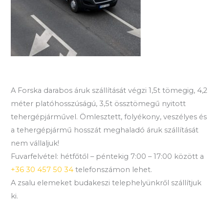
A Forska darabos áruk szállítását végzi 1,5t tömegig, 4,2
méter platóhosszúságú, 3,5t össztömegű nyitott
tehergépjárművel. Ömlesztett, folyékony, veszélyes és
a tehergépjármű hosszát meghaladó áruk szállítását
nem vállaljuk!
Fuvarfelvétel: hétfőtől – péntekig 7:00 – 17:00 között a
+36 30 457 50 34
telefonszámon lehet.
A zsalu elemeket budakeszi telephelyünkről szállítjuk
ki.