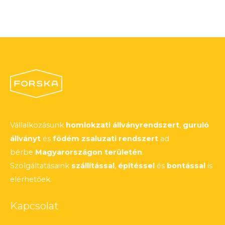
Vállalkozásunk
homlokzati állványrendszert
,
guruló
állványt
és
födém zsaluzati rendszert
ad
bérbe
Magyarországon területén
.
Szolgáltatásaink
szállítással
,
építéssel
és
bontással
is
elérhetőek.
Kapcsolat