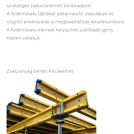
szükséges zsaluzóelemet bérbeadunk.
A födémzsalu táblákat alátámasztó zsalulábak és
rögzítő ankerszárak is megtalálhatóak készletünkben.
A födémzsalu elemek helyszínre szállítását igény
esetén vállaljuk.
Zsalu anyag bérlés Kecskemét