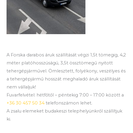
A Forska darabos áruk szállítását végzi 1,5t tömegig, 4,2
méter platóhosszúságú, 3,5t össztömegű nyitott
tehergépjárművel. Ömlesztett, folyékony, veszélyes és
a tehergépjármű hosszát meghaladó áruk szállítását
nem vállaljuk!
Fuvarfelvétel: hétfőtől – péntekig 7:00 – 17:00 között a
+36 30 457 50 34
telefonszámon lehet.
A zsalu elemeket budakeszi telephelyünkről szállítjuk
ki.