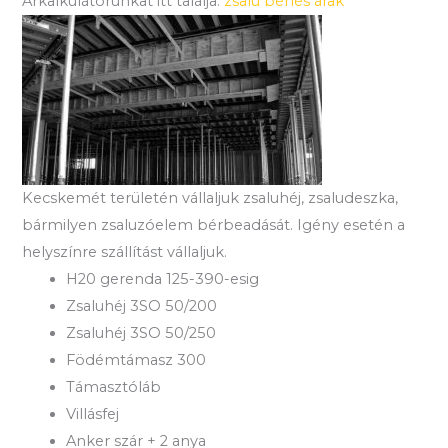
Árkalkulátorunkat itt találja:
zsalu bérlés árak
Kecskemét területén vállaljuk zsaluhéj, zsaludeszka,
bármilyen zsaluzóelem bérbeadását. Igény esetén a
helyszínre szállítást vállaljuk.
H20 gerenda 125-390-esig
Zsaluhéj 3SO 50/200
Zsaluhéj 3SO 50/250
Födémtámasz 300
Támasztóláb
Villásfej
Anker szár + 2 anya