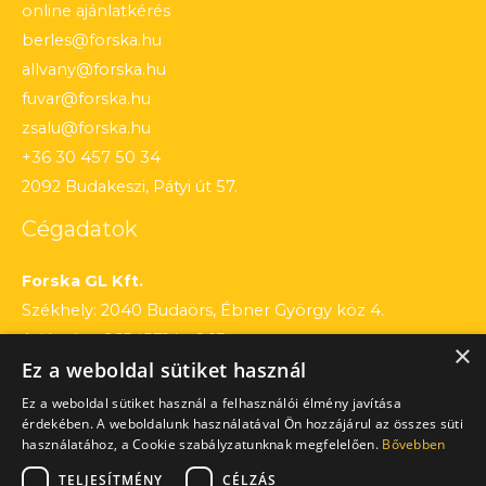
online ajánlatkérés
berles@forska.hu
allvany@forska.hu
fuvar@forska.hu
zsalu@forska.hu
+36 30 457 50 34
2092 Budakeszi, Pátyi út 57.
Cégadatok
Forska GL Kft.
Székhely: 2040 Budaörs, Ébner György köz 4.
Adószám: 26545714 – 2 13
×
Ez a weboldal sütiket használ
Cégjegyzékszám: 13 – 09 – 195803
Számlaszám: 12010154 – 01660751 – 00100001
Ez a weboldal sütiket használ a felhasználói élmény javítása
érdekében. A weboldalunk használatával Ön hozzájárul az összes süti
használatához, a Cookie szabályzatunknak megfelelően.
Bővebben
TELJESÍTMÉNY
CÉLZÁS