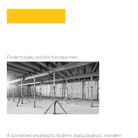
AJÁNLATOT KÉREK
Födémzsalu bérlés Kecskemét
A szinteket elválasztó födém zsaluzásához minden