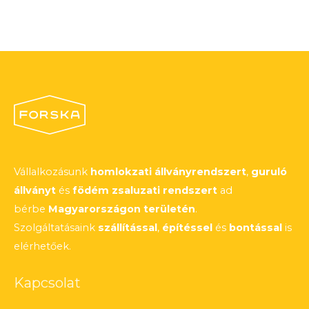
Vállalkozásunk
homlokzati állványrendszert
,
guruló
állványt
és
födém zsaluzati rendszert
ad
bérbe
Magyarországon területén
.
Szolgáltatásaink
szállítással
,
építéssel
és
bontással
is
elérhetőek.
Kapcsolat