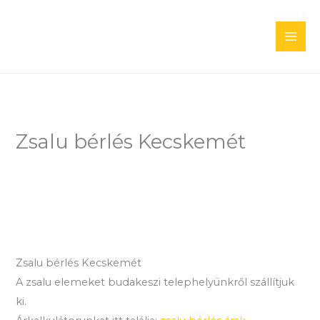
Skip
to
content
Zsalu bérlés Kecskemét
Zsalu bérlés Kecskemét
A zsalu elemeket budakeszi telephelyünkről szállítjuk
ki.