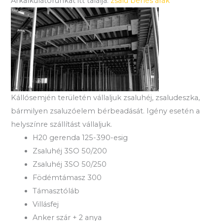
Árkalkulátorunkat itt találja:
zsalu bérlés árak
Kállósemjén területén vállaljuk zsaluhéj, zsaludeszka,
bármilyen zsaluzóelem bérbeadását. Igény esetén a
helyszínre szállítást vállaljuk.
H20 gerenda 125-390-esig
Zsaluhéj 3SO 50/200
Zsaluhéj 3SO 50/250
Födémtámasz 300
Támasztóláb
Villásfej
Anker szár + 2 anya