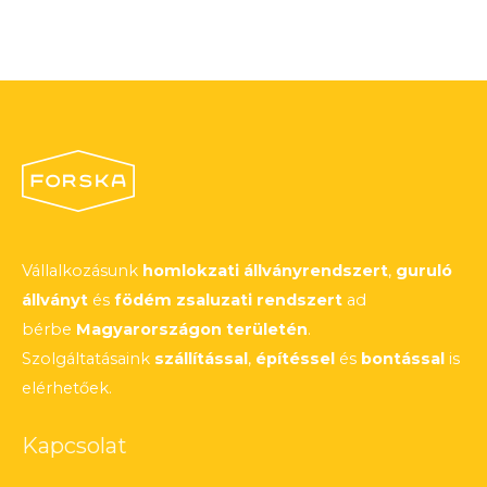
Vállalkozásunk
homlokzati állványrendszert
,
guruló
állványt
és
födém zsaluzati rendszert
ad
bérbe
Magyarországon területén
.
Szolgáltatásaink
szállítással
,
építéssel
és
bontással
is
elérhetőek.
Kapcsolat