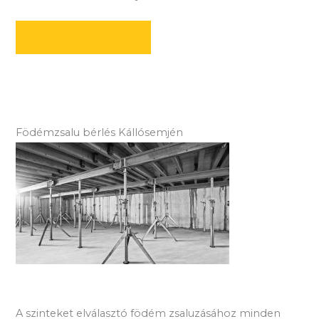
AJÁNLATOT KÉREK
Födémzsalu bérlés Kállósemjén
A szinteket elválasztó födém zsaluzásához minden