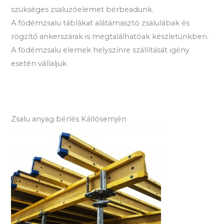
szükséges zsaluzóelemet bérbeadunk.
A födémzsalu táblákat alátámasztó zsalulábak és
rögzítő ankerszárak is megtalálhatóak készletünkben.
A födémzsalu elemek helyszínre szállítását igény
esetén vállaljuk.
Zsalu anyag bérlés Kállósemjén