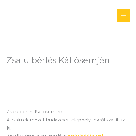
Skip
to
content
Zsalu bérlés Kállósemjén
Zsalu bérlés Kállósemjén
A zsalu elemeket budakeszi telephelyünkről szállítjuk
ki.