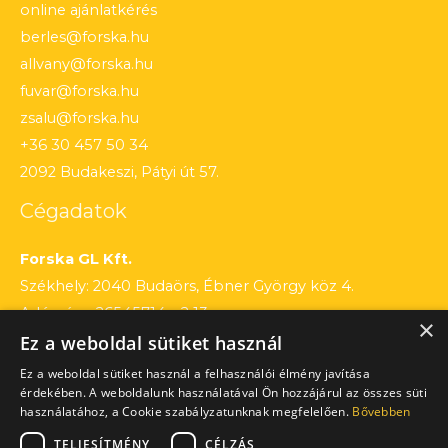
online ajánlatkérés
berles@forska.hu
allvany@forska.hu
fuvar@forska.hu
zsalu@forska.hu
+36 30 457 50 34
2092 Budakeszi, Pátyi út 57.
Cégadatok
Forska GL Kft.
Székhely: 2040 Budaörs, Ébner György köz 4.
Adószám: 26545714 – 2 13
×
Ez a weboldal sütiket használ
Cégjegyzékszám: 13 – 09 – 195803
Számlaszám: 12010154 – 01660751 – 00100001
Ez a weboldal sütiket használ a felhasználói élmény javítása
érdekében. A weboldalunk használatával Ön hozzájárul az összes süti
használatához, a Cookie szabályzatunknak megfelelően.
Bővebben
TELJESÍTMÉNY
CÉLZÁS