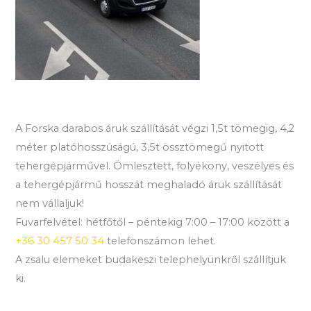
A Forska darabos áruk szállítását végzi 1,5t tömegig, 4,2
méter platóhosszúságú, 3,5t össztömegű nyitott
tehergépjárművel. Ömlesztett, folyékony, veszélyes és
a tehergépjármű hosszát meghaladó áruk szállítását
nem vállaljuk!
Fuvarfelvétel: hétfőtől – péntekig 7:00 – 17:00 között a
+36 30 457 50 34
telefonszámon lehet.
A zsalu elemeket budakeszi telephelyünkről szállítjuk
ki.