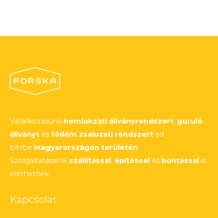
Vállalkozásunk
homlokzati állványrendszert
,
guruló
állványt
és
födém zsaluzati rendszert
ad
bérbe
Magyarországon területén
.
Szolgáltatásaink
szállítással
,
építéssel
és
bontással
is
elérhetőek.
Kapcsolat