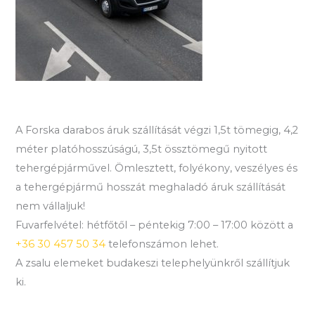
A Forska darabos áruk szállítását végzi 1,5t tömegig, 4,2
méter platóhosszúságú, 3,5t össztömegű nyitott
tehergépjárművel. Ömlesztett, folyékony, veszélyes és
a tehergépjármű hosszát meghaladó áruk szállítását
nem vállaljuk!
Fuvarfelvétel: hétfőtől – péntekig 7:00 – 17:00 között a
+36 30 457 50 34
telefonszámon lehet.
A zsalu elemeket budakeszi telephelyünkről szállítjuk
ki.