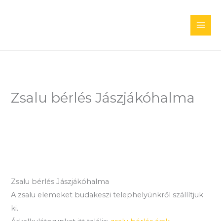
Skip
to
content
Zsalu bérlés Jászjákóhalma
Zsalu bérlés Jászjákóhalma
A zsalu elemeket budakeszi telephelyünkről szállítjuk
ki.