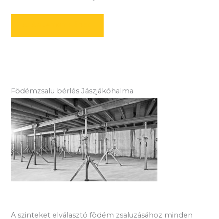
AJÁNLATOT KÉREK
Födémzsalu bérlés Jászjákóhalma
A szinteket elválasztó födém zsaluzásához minden