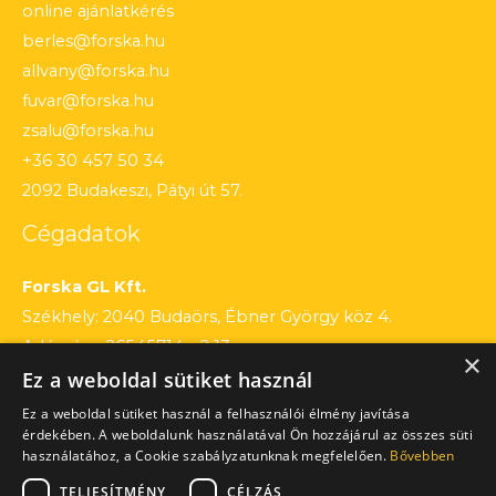
online ajánlatkérés
berles@forska.hu
allvany@forska.hu
fuvar@forska.hu
zsalu@forska.hu
+36 30 457 50 34
2092 Budakeszi, Pátyi út 57.
Cégadatok
Forska GL Kft.
Székhely: 2040 Budaörs, Ébner György köz 4.
Adószám: 26545714 – 2 13
×
Ez a weboldal sütiket használ
Cégjegyzékszám: 13 – 09 – 195803
Számlaszám: 12010154 – 01660751 – 00100001
Ez a weboldal sütiket használ a felhasználói élmény javítása
érdekében. A weboldalunk használatával Ön hozzájárul az összes süti
használatához, a Cookie szabályzatunknak megfelelően.
Bővebben
TELJESÍTMÉNY
CÉLZÁS