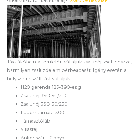
Árkalkulátorunkat itt találja:
zsalu bérlés árak
Jászjákóhalma területén vállaljuk zsaluhéj, zsaludeszka,
bármilyen zsaluzóelem bérbeadását. Igény esetén a
helyszínre szállítást vállaljuk.
H20 gerenda 125-390-esig
Zsaluhéj 3SO 50/200
Zsaluhéj 3SO 50/250
Födémtámasz 300
Támasztóláb
Villásfej
Anker szár + 2 anya