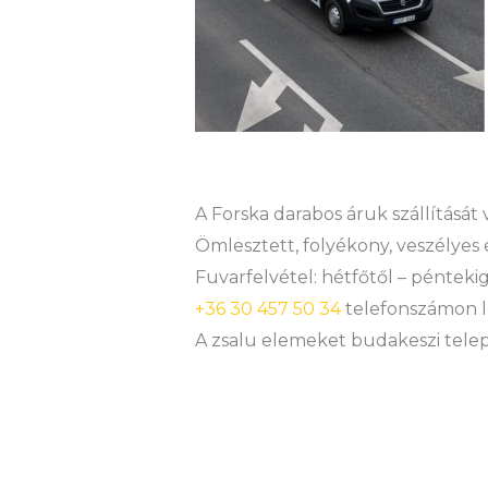
A Forska darabos áruk szállítását
Ömlesztett, folyékony, veszélyes 
Fuvarfelvétel: hétfőtől – péntekig
+36 30 457 50 34
telefonszámon l
A zsalu elemeket budakeszi teleph