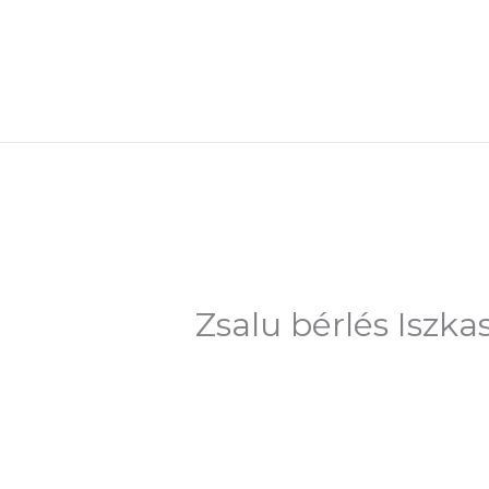
Skip
to
content
Zsalu bérlés Iszk