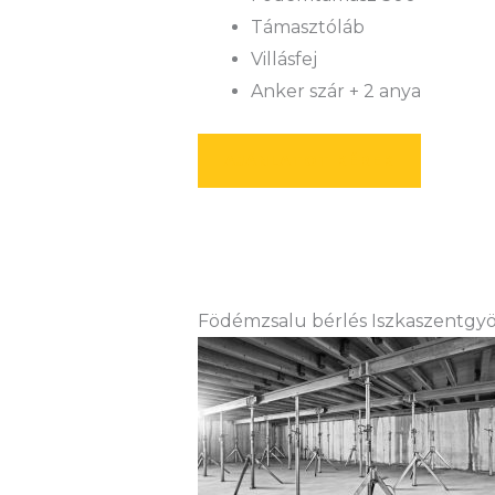
Támasztóláb
Villásfej
Anker szár + 2 anya
AJÁNLATOT KÉREK
Födémzsalu bérlés Iszkaszentgy