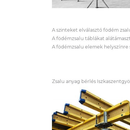
A szinteket elválasztó födém zs
A födémzsalu táblákat alátámaszt
A födémzsalu elemek helyszínre sz
Zsalu anyag bérlés Iszkaszentgy