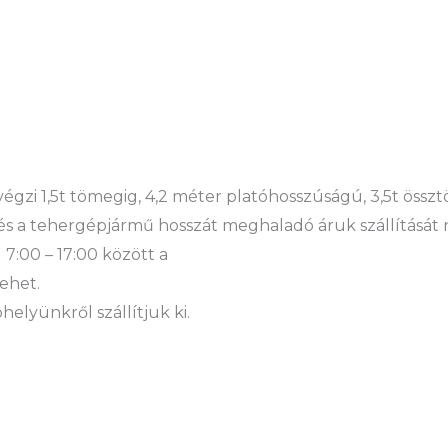
 végzi 1,5t tömegig, 4,2 méter platóhosszúságú, 3,5t öss
és a tehergépjármű hosszát meghaladó áruk szállítását 
 7:00 – 17:00 között a
ehet.
elyünkről szállítjuk ki.