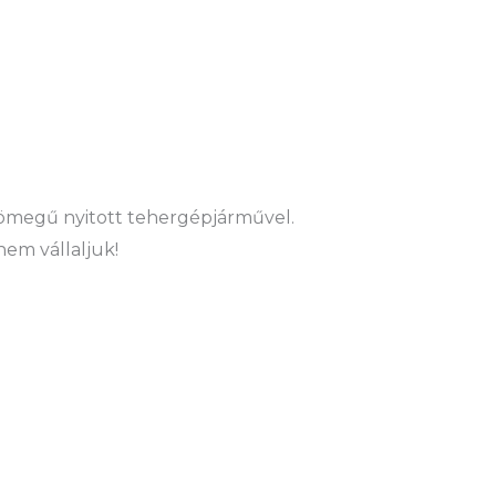
ztömegű nyitott tehergépjárművel.
nem vállaljuk!