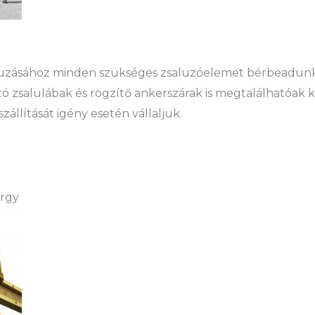
aluzásához minden szükséges zsaluzóelemet bérbeadunk
ó zsalulábak és rögzítő ankerszárak is megtalálhatóak 
állítását igény esetén vállaljuk.
örgy