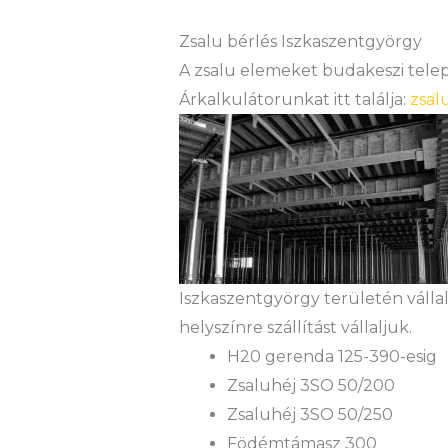
Zsalu bérlés Iszkaszentgyörgy
A zsalu elemeket budakeszi teleph
Árkalkulátorunkat itt találja:
zsal
Iszkaszentgyörgy területén válla
helyszínre szállítást vállaljuk.
H20 gerenda 125-390-esig
Zsaluhéj 3SO 50/200
Zsaluhéj 3SO 50/250
Födémtámasz 300