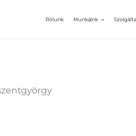
Rólunk
Munkáink
Szolgált
aszentgyörgy