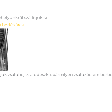
elyünkről szállítjuk ki.
u bérlés árak
ljuk zsaluhéj, zsaludeszka, bármilyen zsaluzóelem bérb