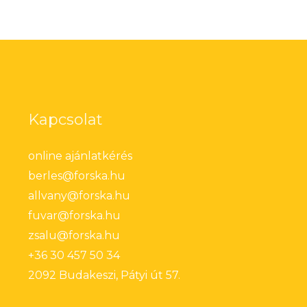
Kapcsolat
online ajánlatkérés
berles@forska.hu
allvany@forska.hu
fuvar@forska.hu
zsalu@forska.hu
+36 30 457 50 34
2092 Budakeszi, Pátyi út 57.