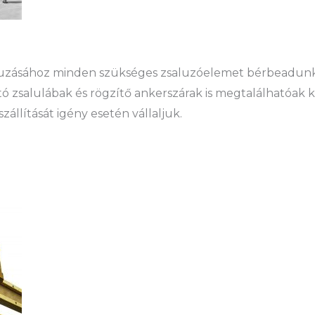
aluzásához minden szükséges zsaluzóelemet bérbeadunk
ó zsalulábak és rögzítő ankerszárak is megtalálhatóak 
állítását igény esetén vállaljuk.