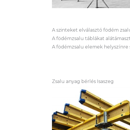
A szinteket elválasztó födém zs
A födémzsalu táblákat alátámaszt
A födémzsalu elemek helyszínre sz
Zsalu anyag bérlés Isaszeg