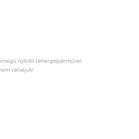
ztömegű nyitott tehergépjárművel.
nem vállaljuk!