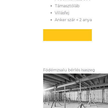
Támasztóláb
Villásfej
Anker szár + 2 anya
AJÁNLATOT KÉREK
Födémzsalu bérlés Isaszeg