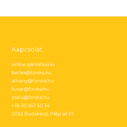
Kapcsolat
online ajánlatkérés
berles@forska.hu
allvany@forska.hu
fuvar@forska.hu
zsalu@forska.hu
+36 30 457 50 34
2092 Budakeszi, Pátyi út 57.