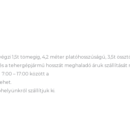
 végzi 1,5t tömegig, 4,2 méter platóhosszúságú, 3,5t öss
és a tehergépjármű hosszát meghaladó áruk szállítását 
 7:00 – 17:00 között a
ehet.
elyünkről szállítjuk ki.