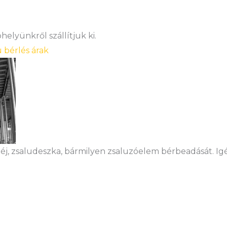
elyünkről szállítjuk ki.
u bérlés árak
héj, zsaludeszka, bármilyen zsaluzóelem bérbeadását. Igé