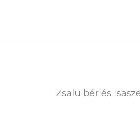
Skip
to
content
Zsalu bérlés Isasz