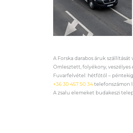
A Forska darabos áruk szállítását
Ömlesztett, folyékony, veszélyes 
Fuvarfelvétel: hétfőtől – péntekig
+36 30 457 50 34
telefonszámon l
A zsalu elemeket budakeszi teleph