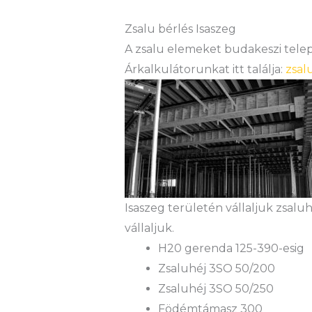
Zsalu bérlés Isaszeg
A zsalu elemeket budakeszi teleph
Árkalkulátorunkat itt találja:
zsal
Isaszeg területén vállaljuk zsalu
vállaljuk.
H20 gerenda 125-390-esig
Zsaluhéj 3SO 50/200
Zsaluhéj 3SO 50/250
Födémtámasz 300