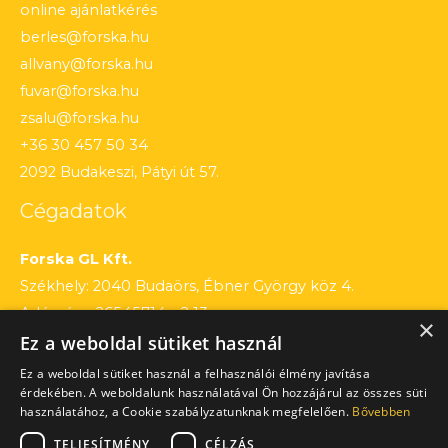
online ajánlatkérés
berles@forska.hu
allvany@forska.hu
fuvar@forska.hu
zsalu@forska.hu
+36 30 457 50 34
2092 Budakeszi, Pátyi út 57.
Cégadatok
Forska GL Kft.
Székhely: 2040 Budaörs, Ébner György köz 4.
Adószám: 26545714 – 2 13
×
Ez a weboldal sütiket használ
Cégjegyzékszám: 13 – 09 – 195803
Számlaszám: 12010154 – 01660751 – 00100001
Ez a weboldal sütiket használ a felhasználói élmény javítása
érdekében. A weboldalunk használatával Ön hozzájárul az összes süti
használatához, a Cookie szabályzatunknak megfelelően.
Bővebben
TELJESÍTMÉNY
CÉLZÁS