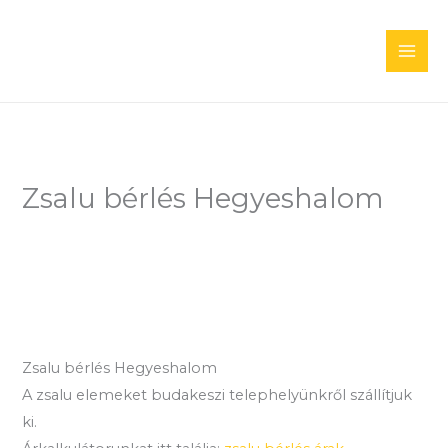
Skip
to
content
Zsalu bérlés Hegyeshalom
Zsalu bérlés Hegyeshalom
A zsalu elemeket budakeszi telephelyünkről szállítjuk
ki.