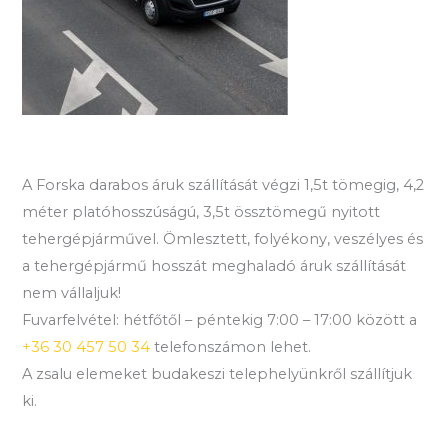
A Forska darabos áruk szállítását végzi 1,5t tömegig, 4,2
méter platóhosszúságú, 3,5t össztömegű nyitott
tehergépjárművel. Ömlesztett, folyékony, veszélyes és
a tehergépjármű hosszát meghaladó áruk szállítását
nem vállaljuk!
Fuvarfelvétel: hétfőtől – péntekig 7:00 – 17:00 között a
+36 30 457 50 34
telefonszámon lehet.
A zsalu elemeket budakeszi telephelyünkről szállítjuk
ki.