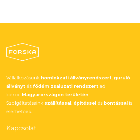
Vállalkozásunk
homlokzati állványrendszert
,
guruló
állványt
és
födém zsaluzati rendszert
ad
bérbe
Magyarországon területén
.
Szolgáltatásaink
szállítással
,
építéssel
és
bontással
is
elérhetőek.
Kapcsolat