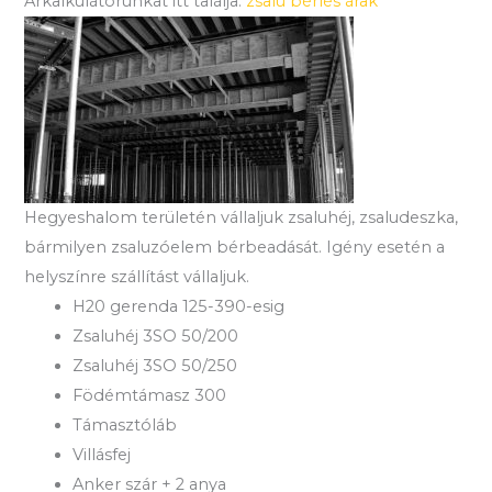
Árkalkulátorunkat itt találja:
zsalu bérlés árak
Hegyeshalom területén vállaljuk zsaluhéj, zsaludeszka,
bármilyen zsaluzóelem bérbeadását. Igény esetén a
helyszínre szállítást vállaljuk.
H20 gerenda 125-390-esig
Zsaluhéj 3SO 50/200
Zsaluhéj 3SO 50/250
Födémtámasz 300
Támasztóláb
Villásfej
Anker szár + 2 anya