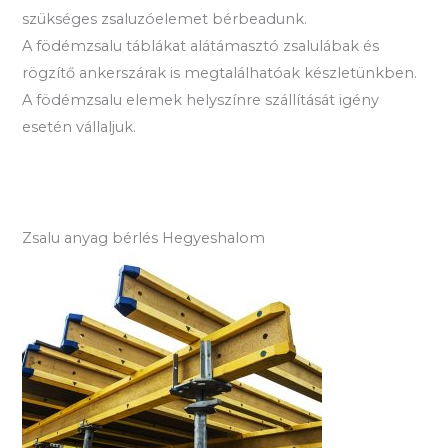
szükséges zsaluzóelemet bérbeadunk.
A födémzsalu táblákat alátámasztó zsalulábak és
rögzítő ankerszárak is megtalálhatóak készletünkben.
A födémzsalu elemek helyszínre szállítását igény
esetén vállaljuk.
Zsalu anyag bérlés Hegyeshalom