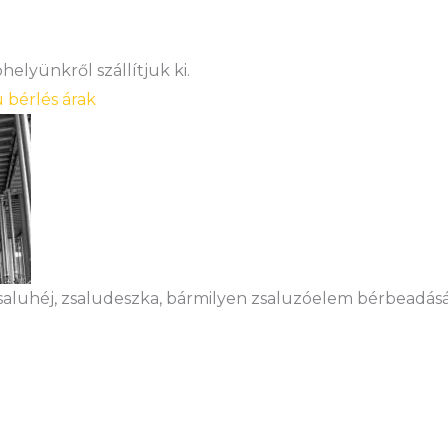
elyünkről szállítjuk ki.
u bérlés árak
saluhéj, zsaludeszka, bármilyen zsaluzóelem bérbeadásá