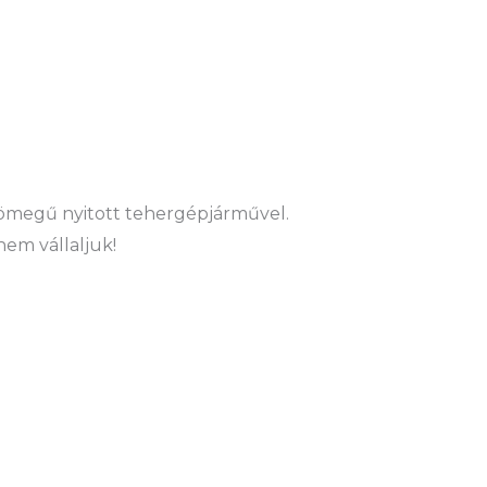
ztömegű nyitott tehergépjárművel.
nem vállaljuk!