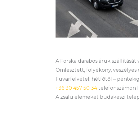
A Forska darabos áruk szállítását
Ömlesztett, folyékony, veszélyes 
Fuvarfelvétel: hétfőtől – péntekig
+36 30 457 50 34
telefonszámon l
A zsalu elemeket budakeszi teleph