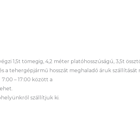
 végzi 1,5t tömegig, 4,2 méter platóhosszúságú, 3,5t öss
és a tehergépjármű hosszát meghaladó áruk szállítását 
 7:00 – 17:00 között a
ehet.
elyünkről szállítjuk ki.