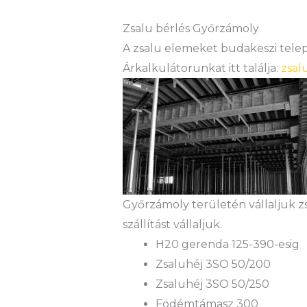
Zsalu bérlés Győrzámoly
A zsalu elemeket budakeszi teleph
Árkalkulátorunkat itt találja:
zsal
Győrzámoly területén vállaljuk z
szállítást vállaljuk.
H20 gerenda 125-390-esig
Zsaluhéj 3SO 50/200
Zsaluhéj 3SO 50/250
Födémtámasz 300