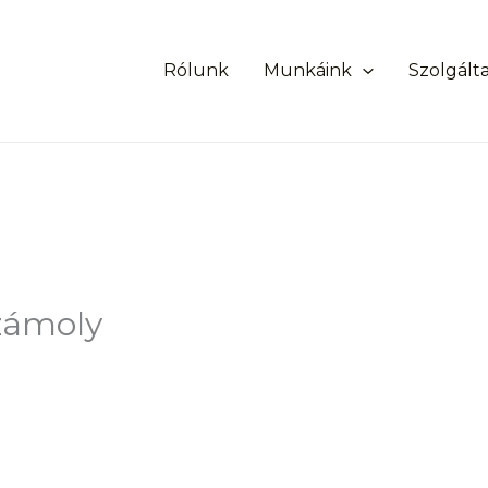
Rólunk
Munkáink
Szolgált
zámoly