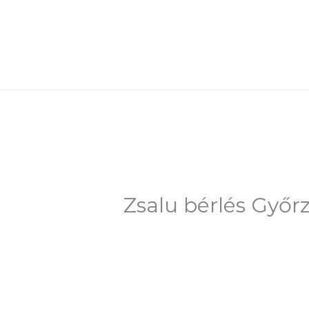
Skip
to
content
Zsalu bérlés Győr