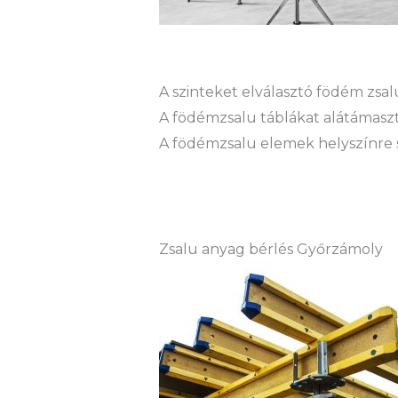
A szinteket elválasztó födém zs
A födémzsalu táblákat alátámaszt
A födémzsalu elemek helyszínre sz
Zsalu anyag bérlés Győrzámoly