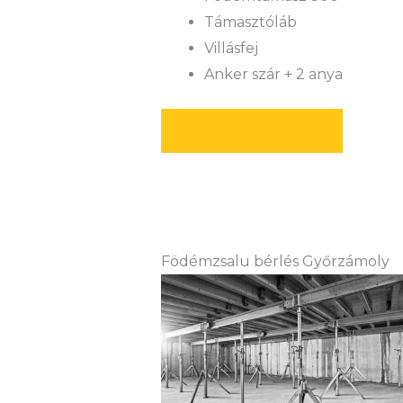
Támasztóláb
Villásfej
Anker szár + 2 anya
AJÁNLATOT KÉREK
Födémzsalu bérlés Győrzámoly