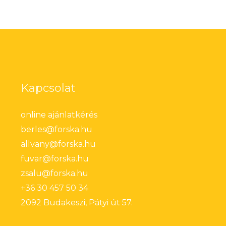
Kapcsolat
online ajánlatkérés
berles@forska.hu
allvany@forska.hu
fuvar@forska.hu
zsalu@forska.hu
+36 30 457 50 34
2092 Budakeszi, Pátyi út 57.