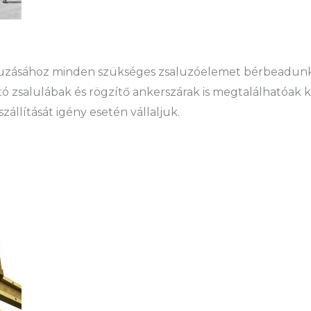
aluzásához minden szükséges zsaluzóelemet bérbeadunk
ó zsalulábak és rögzítő ankerszárak is megtalálhatóak 
állítását igény esetén vállaljuk.