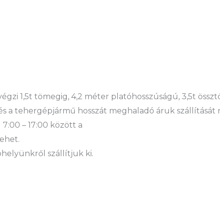
 végzi 1,5t tömegig, 4,2 méter platóhosszúságú, 3,5t öss
és a tehergépjármű hosszát meghaladó áruk szállítását 
 7:00 – 17:00 között a
ehet.
elyünkről szállítjuk ki.