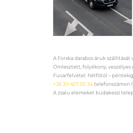
A Forska darabos áruk szállítását
Ömlesztett, folyékony, veszélyes 
Fuvarfelvétel: hétfőtől – péntekig
+36 30 457 50 34
telefonszámon l
A zsalu elemeket budakeszi teleph