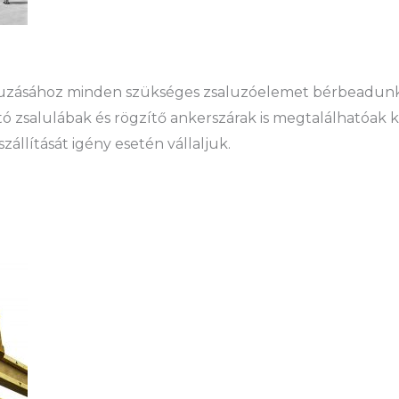
aluzásához minden szükséges zsaluzóelemet bérbeadunk
ó zsalulábak és rögzítő ankerszárak is megtalálhatóak 
állítását igény esetén vállaljuk.