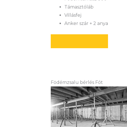
Támasztóláb
Villásfej
Anker szár + 2 anya
AJÁNLATOT KÉREK
Födémzsalu bérlés Fót