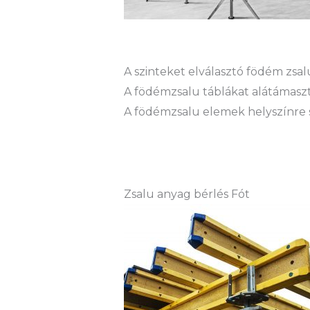
A szinteket elválasztó födém zs
A födémzsalu táblákat alátámaszt
A födémzsalu elemek helyszínre sz
Zsalu anyag bérlés Fót