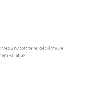
ztömegű nyitott tehergépjárművel.
nem vállaljuk!