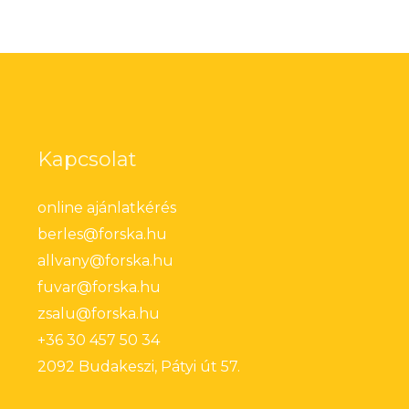
Kapcsolat
online ajánlatkérés
berles@forska.hu
allvany@forska.hu
fuvar@forska.hu
zsalu@forska.hu
+36 30 457 50 34
2092 Budakeszi, Pátyi út 57.