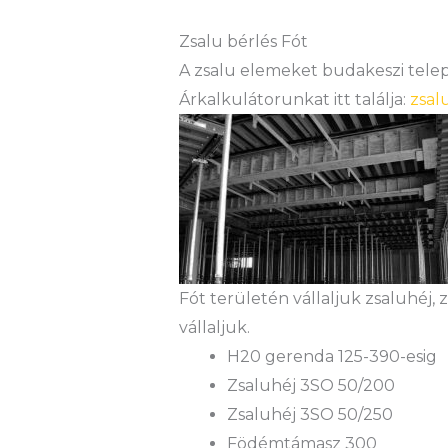
Zsalu bérlés Fót
A zsalu elemeket budakeszi teleph
Árkalkulátorunkat itt találja:
zsal
Fót területén vállaljuk zsaluhéj,
vállaljuk.
H20 gerenda 125-390-esig
Zsaluhéj 3SO 50/200
Zsaluhéj 3SO 50/250
Födémtámasz 300