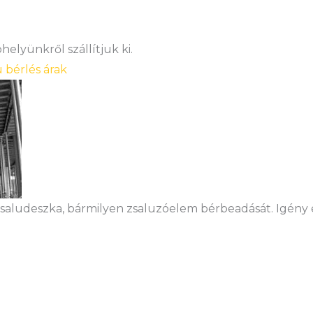
elyünkről szállítjuk ki.
u bérlés árak
 zsaludeszka, bármilyen zsaluzóelem bérbeadását. Igény e