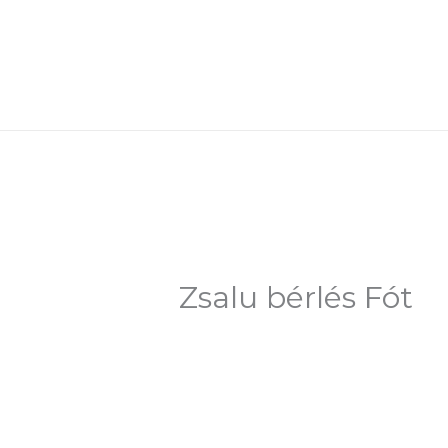
Skip
to
content
Zsalu bérlés Fót