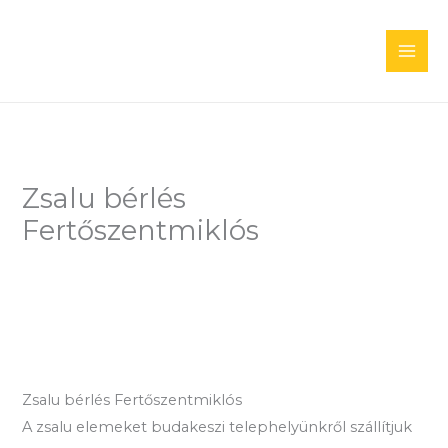
Skip
to
content
Zsalu bérlés
Fertőszentmiklós
Zsalu bérlés Fertőszentmiklós
A zsalu elemeket budakeszi telephelyünkről szállítjuk