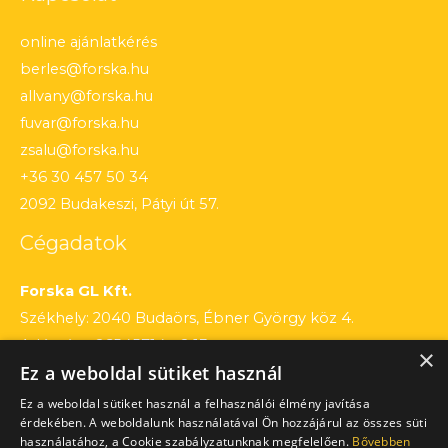
online ajánlatkérés
berles@forska.hu
allvany@forska.hu
fuvar@forska.hu
zsalu@forska.hu
+36 30 457 50 34
2092 Budakeszi, Pátyi út 57.
Cégadatok
Forska GL Kft.
Székhely: 2040 Budaörs, Ébner György köz 4.
Adószám: 26545714 – 2 13
×
Ez a weboldal sütiket használ
Cégjegyzékszám: 13 – 09 – 195803
Számlaszám: 12010154 – 01660751 – 00100001
Ez a weboldal sütiket használ a felhasználói élmény javítása
érdekében. A weboldalunk használatával Ön hozzájárul az összes süti
használatához, a Cookie szabályzatunknak megfelelően.
Bővebben