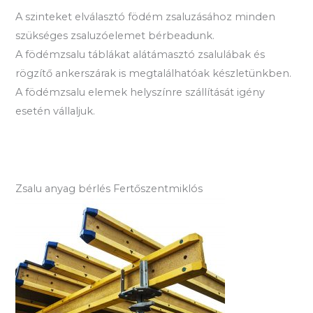
A szinteket elválasztó födém zsaluzásához minden
szükséges zsaluzóelemet bérbeadunk.
A födémzsalu táblákat alátámasztó zsalulábak és
rögzítő ankerszárak is megtalálhatóak készletünkben.
A födémzsalu elemek helyszínre szállítását igény
esetén vállaljuk.
Zsalu anyag bérlés Fertőszentmiklós