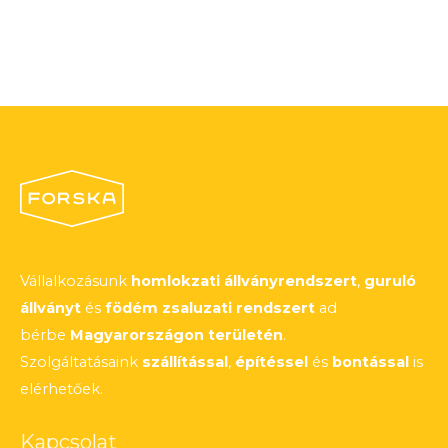
Vállalkozásunk
homlokzati állványrendszert
,
guruló
állványt
és
födém zsaluzati rendszert
ad
bérbe
Magyarországon területén
.
Szolgáltatásaink
szállítással
,
építéssel
és
bontással
is
elérhetőek.
Kapcsolat