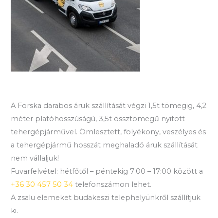
A Forska darabos áruk szállítását végzi 1,5t tömegig, 4,2
méter platóhosszúságú, 3,5t össztömegű nyitott
tehergépjárművel. Ömlesztett, folyékony, veszélyes és
a tehergépjármű hosszát meghaladó áruk szállítását
nem vállaljuk!
Fuvarfelvétel: hétfőtől – péntekig 7:00 – 17:00 között a
+36 30 457 50 34
telefonszámon lehet.
A zsalu elemeket budakeszi telephelyünkről szállítjuk
ki.