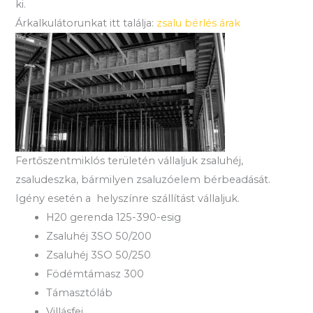
ki.
Árkalkulátorunkat itt találja:
zsalu bérlés árak
Fertőszentmiklós területén vállaljuk zsaluhéj,
zsaludeszka, bármilyen zsaluzóelem bérbeadását.
Igény esetén a helyszínre szállítást vállaljuk.
H20 gerenda 125-390-esig
Zsaluhéj 3SO 50/200
Zsaluhéj 3SO 50/250
Födémtámasz 300
Támasztóláb
Villásfej