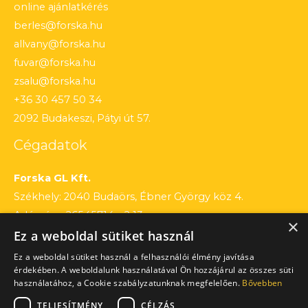
online ajánlatkérés
berles@forska.hu
allvany@forska.hu
fuvar@forska.hu
zsalu@forska.hu
+36 30 457 50 34
2092 Budakeszi, Pátyi út 57.
Cégadatok
Forska GL Kft.
Székhely: 2040 Budaörs, Ébner György köz 4.
Adószám: 26545714 – 2 13
×
Ez a weboldal sütiket használ
Cégjegyzékszám: 13 – 09 – 195803
Számlaszám: 12010154 – 01660751 – 00100001
Ez a weboldal sütiket használ a felhasználói élmény javítása
érdekében. A weboldalunk használatával Ön hozzájárul az összes süti
használatához, a Cookie szabályzatunknak megfelelően.
Bővebben
TELJESÍTMÉNY
CÉLZÁS