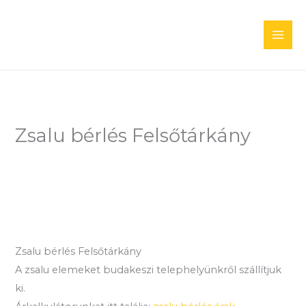
Skip
to
content
Zsalu bérlés Felsőtárkány
Zsalu bérlés Felsőtárkány
A zsalu elemeket budakeszi telephelyünkről szállítjuk
ki.