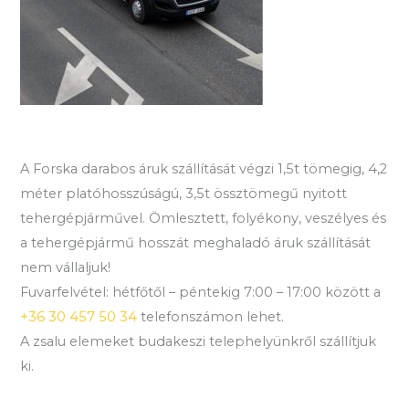
A Forska darabos áruk szállítását végzi 1,5t tömegig, 4,2
méter platóhosszúságú, 3,5t össztömegű nyitott
tehergépjárművel. Ömlesztett, folyékony, veszélyes és
a tehergépjármű hosszát meghaladó áruk szállítását
nem vállaljuk!
Fuvarfelvétel: hétfőtől – péntekig 7:00 – 17:00 között a
+36 30 457 50 34
telefonszámon lehet.
A zsalu elemeket budakeszi telephelyünkről szállítjuk
ki.