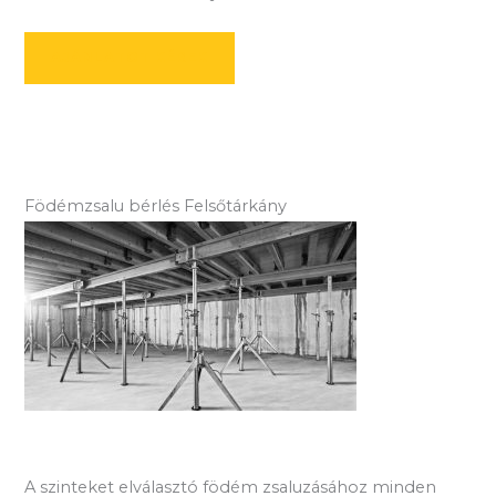
AJÁNLATOT KÉREK
Födémzsalu bérlés Felsőtárkány
A szinteket elválasztó födém zsaluzásához minden