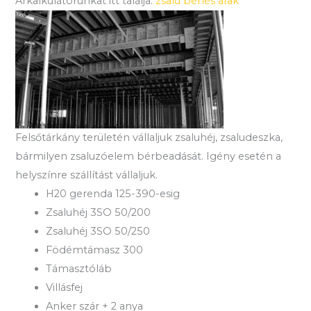
Árkalkulátorunkat itt találja:
zsalu bérlés árak
Felsőtárkány területén vállaljuk zsaluhéj, zsaludeszka,
bármilyen zsaluzóelem bérbeadását. Igény esetén a
helyszínre szállítást vállaljuk.
H20 gerenda 125-390-esig
Zsaluhéj 3SO 50/200
Zsaluhéj 3SO 50/250
Födémtámasz 300
Támasztóláb
Villásfej
Anker szár + 2 anya