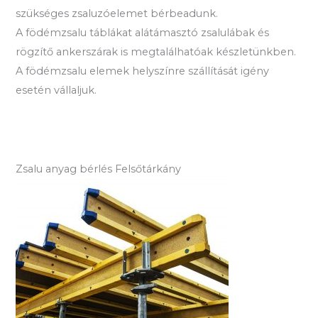
szükséges zsaluzóelemet bérbeadunk.
A födémzsalu táblákat alátámasztó zsalulábak és
rögzítő ankerszárak is megtalálhatóak készletünkben.
A födémzsalu elemek helyszínre szállítását igény
esetén vállaljuk.
Zsalu anyag bérlés Felsőtárkány