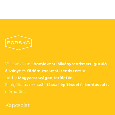
Vállalkozásunk
homlokzati állványrendszert
,
guruló
állványt
és
födém zsaluzati rendszert
ad
bérbe
Magyarországon területén
.
Szolgáltatásaink
szállítással
,
építéssel
és
bontással
is
elérhetőek.
Kapcsolat