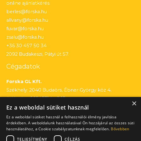
online ajánlatkérés
berles@forska.hu
allvany@forska.hu
fuvar@forska.hu
zsalu@forska.hu
+36 30 457 50 34
2092 Budakeszi, Pátyi út 57.
Cégadatok
Forska GL Kft.
Székhely: 2040 Budaörs, Ébner György köz 4.
Adószám: 26545714 – 2 13
×
Ez a weboldal sütiket használ
Cégjegyzékszám: 13 – 09 – 195803
Számlaszám: 12010154 – 01660751 – 00100001
Ez a weboldal sütiket használ a felhasználói élmény javítása
érdekében. A weboldalunk használatával Ön hozzájárul az összes süti
használatához, a Cookie szabályzatunknak megfelelően.
Bővebben
TELJESÍTMÉNY
CÉLZÁS