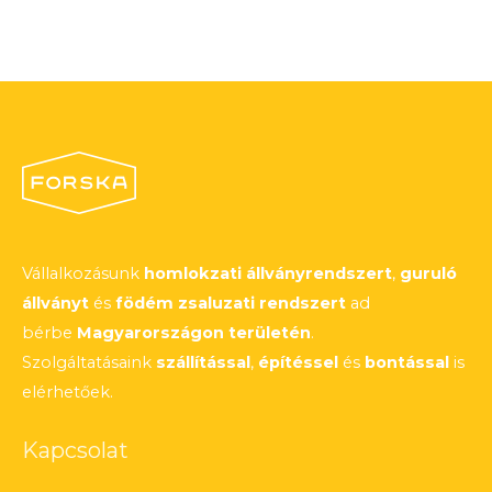
Vállalkozásunk
homlokzati állványrendszert
,
guruló
állványt
és
födém zsaluzati rendszert
ad
bérbe
Magyarországon területén
.
Szolgáltatásaink
szállítással
,
építéssel
és
bontással
is
elérhetőek.
Kapcsolat