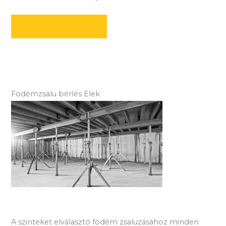
AJÁNLATOT KÉREK
Födémzsalu bérlés Elek
A szinteket elválasztó födém zsaluzásához minden