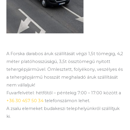
A Forska darabos áruk szállítását végzi 1,5t tömegig, 4,2
méter platóhosszúságú, 3,5t össztömegű nyitott
tehergépjárművel. Ömlesztett, folyékony, veszélyes és
a tehergépjármű hosszát meghaladó áruk szállítását
nem vállaljuk!
Fuvarfelvétel: hétfőtől – péntekig 7:00 – 17:00 között a
+36 30 457 50 34
telefonszámon lehet.
A zsalu elemeket budakeszi telephelyünkről szállítjuk
ki.