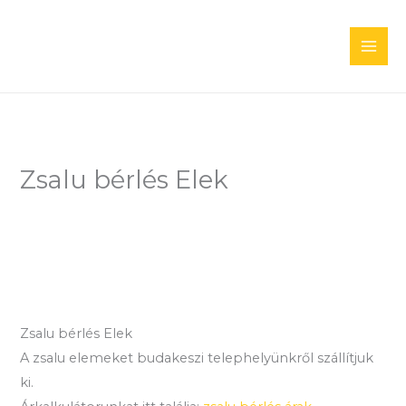
Skip
to
content
Zsalu bérlés Elek
Zsalu bérlés Elek
A zsalu elemeket budakeszi telephelyünkről szállítjuk
ki.