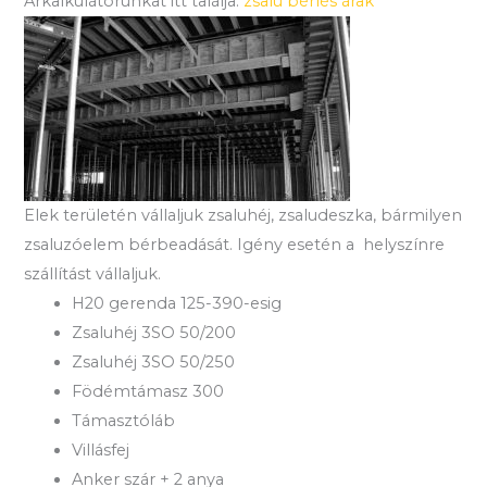
Árkalkulátorunkat itt találja:
zsalu bérlés árak
Elek területén vállaljuk zsaluhéj, zsaludeszka, bármilyen
zsaluzóelem bérbeadását. Igény esetén a helyszínre
szállítást vállaljuk.
H20 gerenda 125-390-esig
Zsaluhéj 3SO 50/200
Zsaluhéj 3SO 50/250
Födémtámasz 300
Támasztóláb
Villásfej
Anker szár + 2 anya