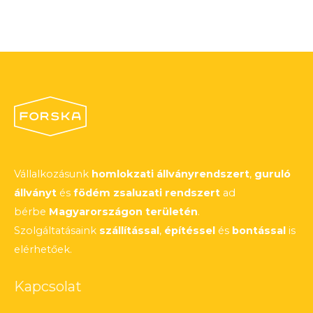
Vállalkozásunk
homlokzati állványrendszert
,
guruló
állványt
és
födém zsaluzati rendszert
ad
bérbe
Magyarországon területén
.
Szolgáltatásaink
szállítással
,
építéssel
és
bontással
is
elérhetőek.
Kapcsolat