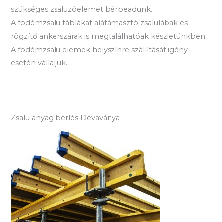
szükséges zsaluzóelemet bérbeadunk.
A födémzsalu táblákat alátámasztó zsalulábak és
rögzítő ankerszárak is megtalálhatóak készletünkben.
A födémzsalu elemek helyszínre szállítását igény
esetén vállaljuk.
Zsalu anyag bérlés Dévaványa