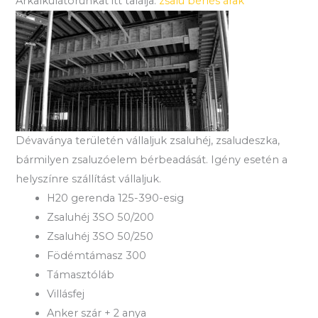
Árkalkulátorunkat itt találja:
zsalu bérlés árak
Dévaványa területén vállaljuk zsaluhéj, zsaludeszka,
bármilyen zsaluzóelem bérbeadását. Igény esetén a
helyszínre szállítást vállaljuk.
H20 gerenda 125-390-esig
Zsaluhéj 3SO 50/200
Zsaluhéj 3SO 50/250
Födémtámasz 300
Támasztóláb
Villásfej
Anker szár + 2 anya