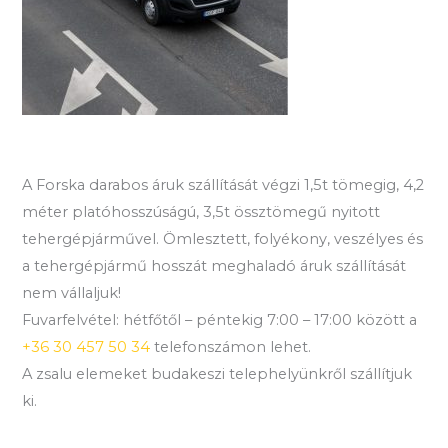
A Forska darabos áruk szállítását végzi 1,5t tömegig, 4,2
méter platóhosszúságú, 3,5t össztömegű nyitott
tehergépjárművel. Ömlesztett, folyékony, veszélyes és
a tehergépjármű hosszát meghaladó áruk szállítását
nem vállaljuk!
Fuvarfelvétel: hétfőtől – péntekig 7:00 – 17:00 között a
+36 30 457 50 34
telefonszámon lehet.
A zsalu elemeket budakeszi telephelyünkről szállítjuk
ki.