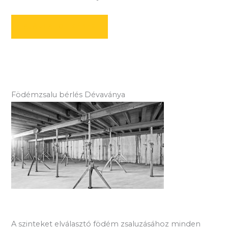
AJÁNLATOT KÉREK
Födémzsalu bérlés Dévaványa
A szinteket elválasztó födém zsaluzásához minden