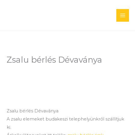
Skip
to
content
Zsalu bérlés Dévaványa
Zsalu bérlés Dévaványa
A zsalu elemeket budakeszi telephelyünkről szállítjuk
ki.