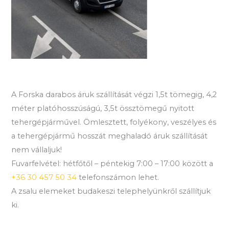
A Forska darabos áruk szállítását végzi 1,5t tömegig, 4,2
méter platóhosszúságú, 3,5t össztömegű nyitott
tehergépjárművel. Ömlesztett, folyékony, veszélyes és
a tehergépjármű hosszát meghaladó áruk szállítását
nem vállaljuk!
Fuvarfelvétel: hétfőtől – péntekig 7:00 – 17:00 között a
+36 30 457 50 34
telefonszámon lehet.
A zsalu elemeket budakeszi telephelyünkről szállítjuk
ki.