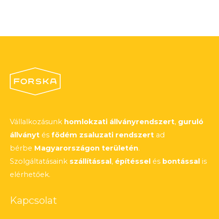
Vállalkozásunk
homlokzati állványrendszert
,
guruló
állványt
és
födém zsaluzati rendszert
ad
bérbe
Magyarországon területén
.
Szolgáltatásaink
szállítással
,
építéssel
és
bontással
is
elérhetőek.
Kapcsolat