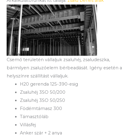
Árkalkulátorunkat itt találja:
zsalu bérlés árak
Csemő területén vállaljuk zsaluhéj, zsaludeszka,
bármilyen zsaluzóelem bérbeadását. Igény esetén a
helyszínre szállítást vállaljuk.
H20 gerenda 125-390-esig
Zsaluhéj 3SO 50/200
Zsaluhéj 3SO 50/250
Födémtámasz 300
Támasztóláb
Villásfej
Anker szár + 2 anya