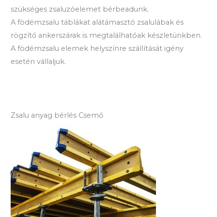
szükséges zsaluzóelemet bérbeadunk.
A födémzsalu táblákat alátámasztó zsalulábak és
rögzítő ankerszárak is megtalálhatóak készletünkben.
A födémzsalu elemek helyszínre szállítását igény
esetén vállaljuk.
Zsalu anyag bérlés Csemő