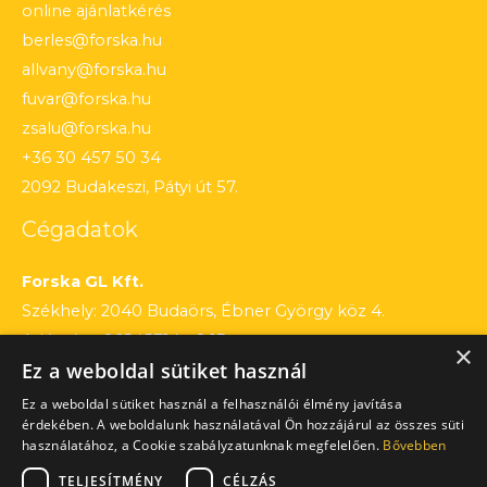
online ajánlatkérés
berles@forska.hu
allvany@forska.hu
fuvar@forska.hu
zsalu@forska.hu
+36 30 457 50 34
2092 Budakeszi, Pátyi út 57.
Cégadatok
Forska GL Kft.
Székhely: 2040 Budaörs, Ébner György köz 4.
Adószám: 26545714 – 2 13
×
Ez a weboldal sütiket használ
Cégjegyzékszám: 13 – 09 – 195803
Számlaszám: 12010154 – 01660751 – 00100001
Ez a weboldal sütiket használ a felhasználói élmény javítása
érdekében. A weboldalunk használatával Ön hozzájárul az összes süti
használatához, a Cookie szabályzatunknak megfelelően.
Bővebben
TELJESÍTMÉNY
CÉLZÁS