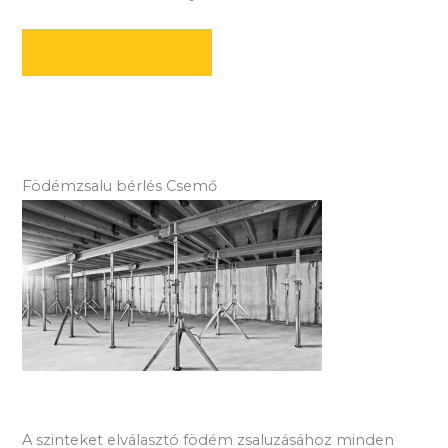
AJÁNLATOT KÉREK
Födémzsalu bérlés Csemő
A szinteket elválasztó födém zsaluzásához minden