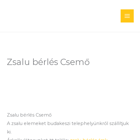
Skip
to
content
Zsalu bérlés Csemő
Zsalu bérlés Csemő
A zsalu elemeket budakeszi telephelyünkről szállítjuk
ki.