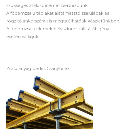
szükséges zsaluzóelemet bérbeadunk.
A födémzsalu táblákat alátámasztó zsalulábak és
rögzítő ankerszárak is megtalálhatóak készletünkben.
A födémzsalu elemek helyszínre szállítását igény
esetén vállaljuk.
Zsalu anyag bérlés Csanytelek