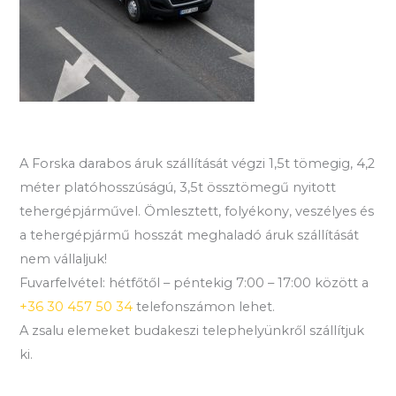
A Forska darabos áruk szállítását végzi 1,5t tömegig, 4,2
méter platóhosszúságú, 3,5t össztömegű nyitott
tehergépjárművel. Ömlesztett, folyékony, veszélyes és
a tehergépjármű hosszát meghaladó áruk szállítását
nem vállaljuk!
Fuvarfelvétel: hétfőtől – péntekig 7:00 – 17:00 között a
+36 30 457 50 34
telefonszámon lehet.
A zsalu elemeket budakeszi telephelyünkről szállítjuk
ki.