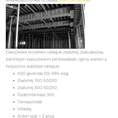
Árkalkulátorunkat itt találja:
zsalu bérlés árak
Csanytelek területén vállaljuk zsaluhéj, zsaludeszka,
bármilyen zsaluzóelem bérbeadását. Igény esetén a
helyszínre szállítást vállaljuk.
H20 gerenda 125-390-esig
Zsaluhéj 3SO 50/200
Zsaluhéj 3SO 50/250
Födémtámasz 300
Támasztóláb
Villásfej
Anker szár + 2 anya