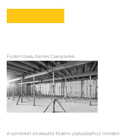
AJÁNLATOT KÉREK
Födémzsalu bérlés Csanytelek
A szinteket elválasztó födém zsaluzásához minden