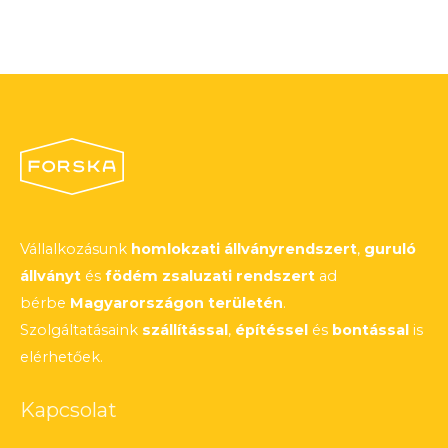
Vállalkozásunk
homlokzati állványrendszert
,
guruló
állványt
és
födém zsaluzati rendszert
ad
bérbe
Magyarországon területén
.
Szolgáltatásaink
szállítással
,
építéssel
és
bontással
is
elérhetőek.
Kapcsolat