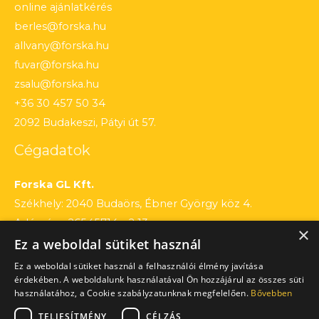
online ajánlatkérés
berles@forska.hu
allvany@forska.hu
fuvar@forska.hu
zsalu@forska.hu
+36 30 457 50 34
2092 Budakeszi, Pátyi út 57.
Cégadatok
Forska GL Kft.
Székhely: 2040 Budaörs, Ébner György köz 4.
Adószám: 26545714 – 2 13
×
Ez a weboldal sütiket használ
Cégjegyzékszám: 13 – 09 – 195803
Számlaszám: 12010154 – 01660751 – 00100001
Ez a weboldal sütiket használ a felhasználói élmény javítása
érdekében. A weboldalunk használatával Ön hozzájárul az összes süti
használatához, a Cookie szabályzatunknak megfelelően.
Bővebben
TELJESÍTMÉNY
CÉLZÁS