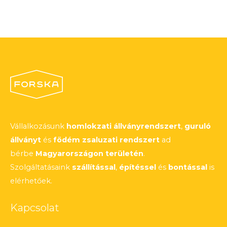
Vállalkozásunk
homlokzati állványrendszert
,
guruló
állványt
és
födém zsaluzati rendszert
ad
bérbe
Magyarországon területén
.
Szolgáltatásaink
szállítással
,
építéssel
és
bontással
is
elérhetőek.
Kapcsolat