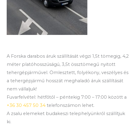
A Forska darabos áruk szállítását végzi 1,5t tömegig, 4,2
méter platóhosszúságú, 3,5t össztömegű nyitott
tehergépjárművel. Ömlesztett, folyékony, veszélyes és
a tehergépjármű hosszát meghaladó áruk szállítását
nem vállaljuk!
Fuvarfelvétel: hétfőtől – péntekig 7:00 – 17:00 között a
+36 30 457 50 34
telefonszámon lehet.
A zsalu elemeket budakeszi telephelyünkről szállítjuk
ki.