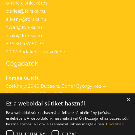
online ajánlatkérés
berles@forska.hu
allvany@forska.hu
fuvar@forska.hu
zsalu@forska.hu
+36 30 457 50 34
2092 Budakeszi, Pátyi út 57.
Cégadatok
Forska GL Kft.
Székhely: 2040 Budaörs, Ébner György köz 4.
Adószám: 26545714 – 2 13
×
Ez a weboldal sütiket használ
Cégjegyzékszám: 13 – 09 – 195803
Számlaszám: 12010154 – 01660751 – 00100001
Ez a weboldal sütiket használ a felhasználói élmény javítása
érdekében. A weboldalunk használatával Ön hozzájárul az összes süti
használatához, a Cookie szabályzatunknak megfelelően.
Bővebben
TELJESÍTMÉNY
CÉLZÁS