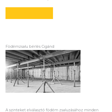
AJÁNLATOT KÉREK
Födémzsalu bérlés Cigánd
A szinteket elválasztó födém zsaluzásához minden