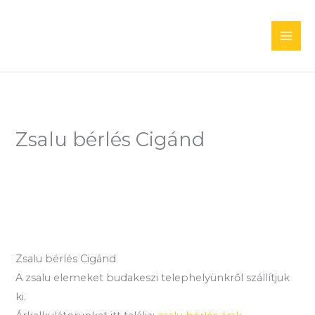
Skip
to
content
Zsalu bérlés Cigánd
Zsalu bérlés Cigánd
A zsalu elemeket budakeszi telephelyünkről szállítjuk
ki.