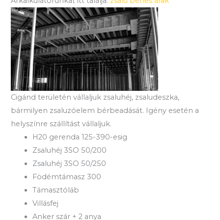
Árkalkulátorunkat itt találja:
zsalu bérlés árak
Cigánd területén vállaljuk zsaluhéj, zsaludeszka,
bármilyen zsaluzóelem bérbeadását. Igény esetén a
helyszínre szállítást vállaljuk.
H20 gerenda 125-390-esig
Zsaluhéj 3SO 50/200
Zsaluhéj 3SO 50/250
Födémtámasz 300
Támasztóláb
Villásfej
Anker szár + 2 anya